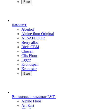
Еще
Ламинат
Aberhof
Alpine floor Original
ALSAFLOOR
Berry alloc
Biela CBM
Classen
Clix Floor
Egger
Kronospan
Kronostar
Еще
Виниловый ламинат LVT
Alpine Floor
Art East