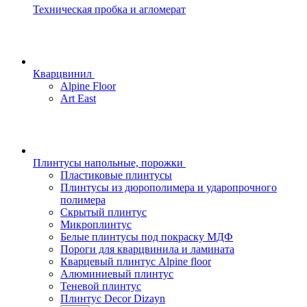
Техническая пробка и агломерат
Кварцвинил
Alpine Floor
Art East
Плинтусы напольные, порожки
Пластиковые плинтусы
Плинтусы из дюрополимера и ударопрочного
полимера
Скрытый плинтус
Микроплинтус
Белые плинтусы под покраску МДФ
Пороги для кварцвинила и ламината
Кварцевый плинтус Alpine floor
Алюминиевый плинтус
Теневой плинтус
Плинтус Decor Dizayn