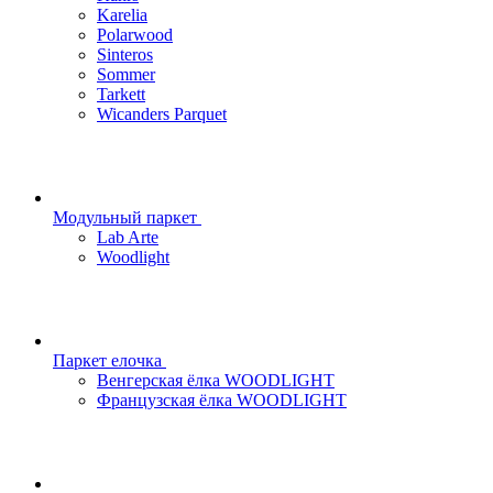
Karelia
Polarwood
Sinteros
Sommer
Tarkett
Wicanders Parquet
Модульный паркет
Lab Arte
Woodlight
Паркет елочка
Венгерская ёлка WOODLIGHT
Французская ёлка WOODLIGHT