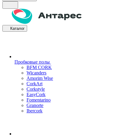
Каталог
Пробковые полы
BFM CORK
Wicanders
Amorim Wise
CorkArt
Corkstyle
EasyCork
Fomentarino
Granorte
Ibercork