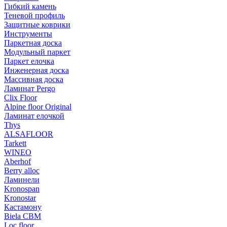
Гибкий камень
Теневой профиль
Защитные коврики
Инструменты
Паркетная доска
Модульный паркет
Паркет елочка
Инженерная доска
Массивная доска
Ламинат Pergo
Clix Floor
Alpine floor Original
Ламинат елочкой
Thys
ALSAFLOOR
Tarkett
WINEO
Aberhof
Berry alloc
Ламинели
Kronospan
Kronostar
Кастамону
Biela CBM
Loc floor