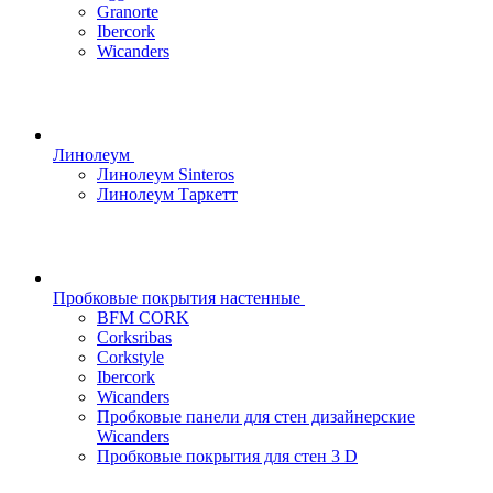
Granorte
Ibercork
Wicanders
Линолеум
Линолеум Sinteros
Линолеум Таркетт
Пробковые покрытия настенные
BFM CORK
Corksribas
Corkstyle
Ibercork
Wicanders
Пробковые панели для стен дизайнерские
Wicanders
Пробковые покрытия для стен 3 D