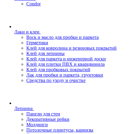
Condor
Лаки и клеи
Воск и масло для пробки и паркета
Герметики
Клей для ковролина и резиновых покрытий
Клей для лепнины
Клей для паркета и инженерной доски
Клей для плитки ПВХ и кварцвинила
Клей для пробковых покрытий
Лак для пробки и паркета, грунтовки
Средства по уходу и очистке
Лепнина
Панели для стен
Декоративные рейки
Молдинги
Потолочные плинтусы, карнизы