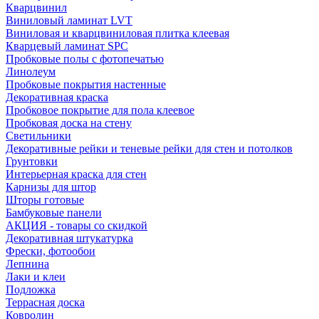
Кварцвинил
Виниловый ламинат LVT
Виниловая и кварцвиниловая плитка клеевая
Кварцевый ламинат SPC
Пробковые полы с фотопечатью
Линолеум
Пробковые покрытия настенные
Декоративная краска
Пробковое покрытие для пола клеевое
Пробковая доска на стену
Светильники
Декоративные рейки и теневые рейки для стен и потолков
Грунтовки
Интерьерная краска для стен
Карнизы для штор
Шторы готовые
Бамбуковые панели
АКЦИЯ - товары со скидкой
Декоративная штукатурка
Фрески, фотообои
Лепнина
Лаки и клеи
Подложка
Террасная доска
Ковролин