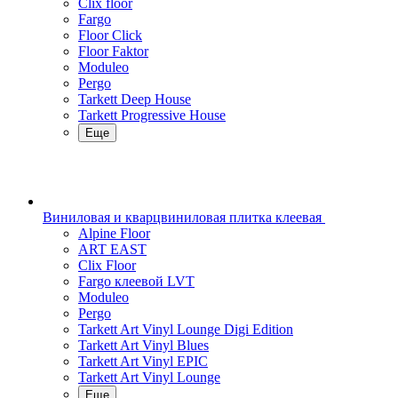
Clix floor
Fargo
Floor Click
Floor Faktor
Moduleo
Pergo
Tarkett Deep House
Tarkett Progressive House
Еще
Виниловая и кварцвиниловая плитка клеевая
Alpine Floor
ART EAST
Clix Floor
Fargo клеевой LVT
Moduleo
Pergo
Tarkett Art Vinyl Lounge Digi Edition
Tarkett Art Vinyl Blues
Tarkett Art Vinyl EPIC
Tarkett Art Vinyl Lounge
Еще