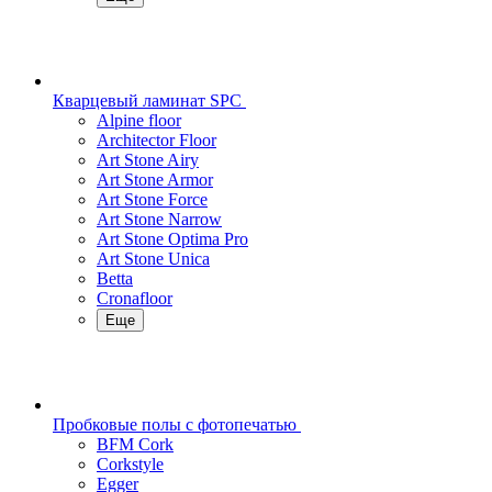
Кварцевый ламинат SPC
Alpine floor
Architector Floor
Art Stone Airy
Art Stone Armor
Art Stone Force
Art Stone Narrow
Art Stone Optima Pro
Art Stone Unica
Betta
Cronafloor
Еще
Пробковые полы с фотопечатью
BFM Cork
Corkstyle
Egger