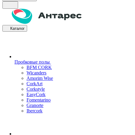
Каталог
Пробковые полы
BFM CORK
Wicanders
Amorim Wise
CorkArt
Corkstyle
EasyCork
Fomentarino
Granorte
Ibercork