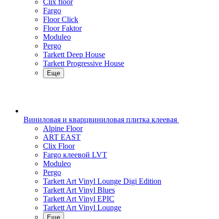
Clix floor
Fargo
Floor Click
Floor Faktor
Moduleo
Pergo
Tarkett Deep House
Tarkett Progressive House
Еще
Виниловая и кварцвиниловая плитка клеевая
Alpine Floor
ART EAST
Clix Floor
Fargo клеевой LVT
Moduleo
Pergo
Tarkett Art Vinyl Lounge Digi Edition
Tarkett Art Vinyl Blues
Tarkett Art Vinyl EPIC
Tarkett Art Vinyl Lounge
Еще