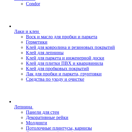
Condor
Лаки и клеи
Воск и масло для пробки и паркета
Герметики
Клей для ковролина и резиновых покрытий
Клей для лепнины
Клей для паркета и инженерной доски
Клей для плитки ПВХ и кварцвинила
Клей для пробковых покрытий
Лак для пробки и паркета, грунтовки
Средства по уходу и очистке
Лепнина
Панели для стен
Декоративные рейки
Молдинги
Потолочные плинтусы, карнизы