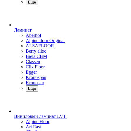
Еще
Ламинат
Aberhof
Alpine floor Original
ALSAFLOOR
Berry alloc
Biela CBM
Classen
Clix Floor
Egger
Kronospan
Kronostar
Еще
Виниловый ламинат LVT
Alpine Floor
Art East