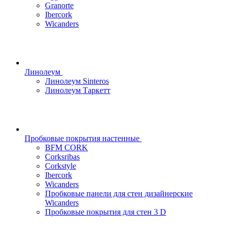
Granorte
Ibercork
Wicanders
Линолеум
Линолеум Sinteros
Линолеум Таркетт
Пробковые покрытия настенные
BFM CORK
Corksribas
Corkstyle
Ibercork
Wicanders
Пробковые панели для стен дизайнерские
Wicanders
Пробковые покрытия для стен 3 D