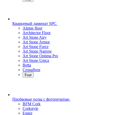
Кварцевый ламинат SPC
Alpine floor
Architector Floor
Art Stone Airy
Art Stone Armor
Art Stone Force
Art Stone Narrow
Art Stone Optima Pro
Art Stone Unica
Betta
Cronafloor
Еще
Пробковые полы с фотопечатью
BFM Cork
Corkstyle
Egger