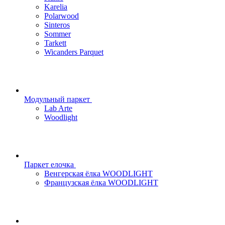
Karelia
Polarwood
Sinteros
Sommer
Tarkett
Wicanders Parquet
Модульный паркет
Lab Arte
Woodlight
Паркет елочка
Венгерская ёлка WOODLIGHT
Французская ёлка WOODLIGHT