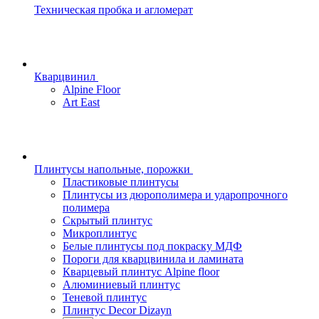
Техническая пробка и агломерат
Кварцвинил
Alpine Floor
Art East
Плинтусы напольные, порожки
Пластиковые плинтусы
Плинтусы из дюрополимера и ударопрочного
полимера
Скрытый плинтус
Микроплинтус
Белые плинтусы под покраску МДФ
Пороги для кварцвинила и ламината
Кварцевый плинтус Alpine floor
Алюминиевый плинтус
Теневой плинтус
Плинтус Decor Dizayn