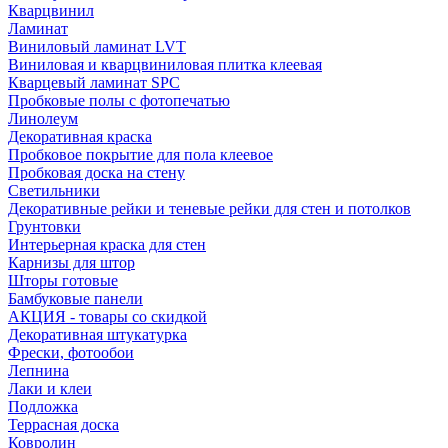
Кварцвинил
Ламинат
Виниловый ламинат LVT
Виниловая и кварцвиниловая плитка клеевая
Кварцевый ламинат SPC
Пробковые полы с фотопечатью
Линолеум
Декоративная краска
Пробковое покрытие для пола клеевое
Пробковая доска на стену
Светильники
Декоративные рейки и теневые рейки для стен и потолков
Грунтовки
Интерьерная краска для стен
Карнизы для штор
Шторы готовые
Бамбуковые панели
АКЦИЯ - товары со скидкой
Декоративная штукатурка
Фрески, фотообои
Лепнина
Лаки и клеи
Подложка
Террасная доска
Ковролин