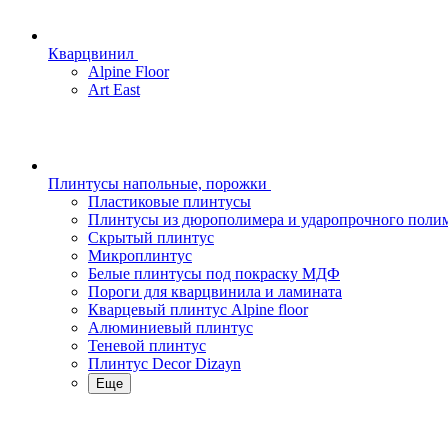
Кварцвинил
Alpine Floor
Art East
Плинтусы напольные, порожки
Пластиковые плинтусы
Плинтусы из дюрополимера и ударопрочного поли
Скрытый плинтус
Микроплинтус
Белые плинтусы под покраску МДФ
Пороги для кварцвинила и ламината
Кварцевый плинтус Alpine floor
Алюминиевый плинтус
Теневой плинтус
Плинтус Decor Dizayn
Еще