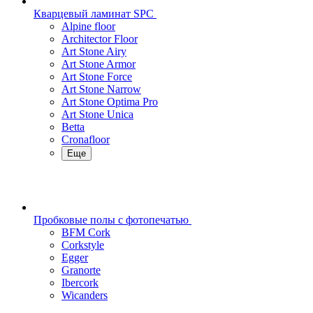
Кварцевый ламинат SPC
Alpine floor
Architector Floor
Art Stone Airy
Art Stone Armor
Art Stone Force
Art Stone Narrow
Art Stone Optima Pro
Art Stone Unica
Betta
Cronafloor
Еще
Пробковые полы с фотопечатью
BFM Cork
Corkstyle
Egger
Granorte
Ibercork
Wicanders