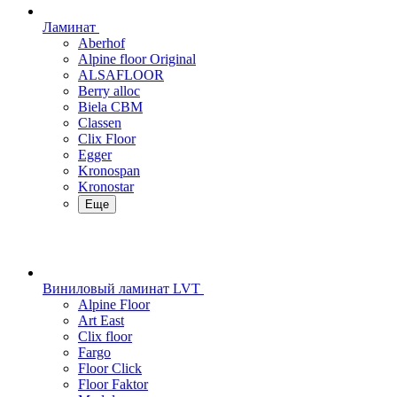
Ламинат
Aberhof
Alpine floor Original
ALSAFLOOR
Berry alloc
Biela CBM
Classen
Clix Floor
Egger
Kronospan
Kronostar
Еще
Виниловый ламинат LVT
Alpine Floor
Art East
Clix floor
Fargo
Floor Click
Floor Faktor