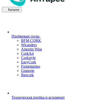
Каталог
Пробковые полы
BFM CORK
Wicanders
Amorim Wise
CorkArt
Corkstyle
EasyCork
Fomentarino
Granorte
Ibercork
Техническая пробка и агломерат