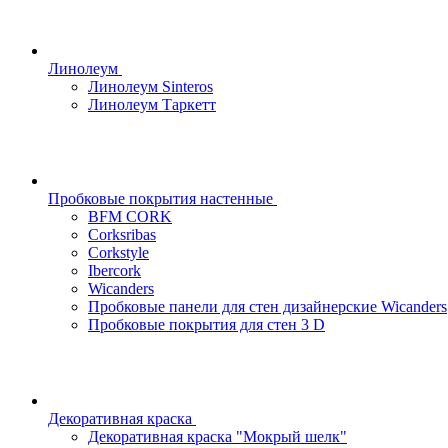
Линолеум
Линолеум Sinteros
Линолеум Таркетт
Пробковые покрытия настенные
BFM CORK
Corksribas
Corkstyle
Ibercork
Wicanders
Пробковые панели для стен дизайнерские Wicanders
Пробковые покрытия для стен 3 D
Декоративная краска
Декоративная краска "Мокрый шелк"