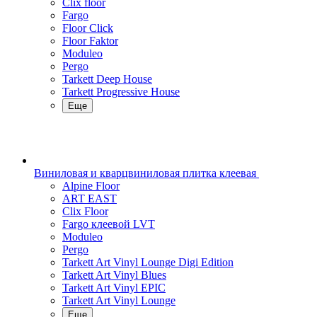
Clix floor
Fargo
Floor Click
Floor Faktor
Moduleo
Pergo
Tarkett Deep House
Tarkett Progressive House
Еще
Виниловая и кварцвиниловая плитка клеевая
Alpine Floor
ART EAST
Clix Floor
Fargo клеевой LVT
Moduleo
Pergo
Tarkett Art Vinyl Lounge Digi Edition
Tarkett Art Vinyl Blues
Tarkett Art Vinyl EPIC
Tarkett Art Vinyl Lounge
Еще