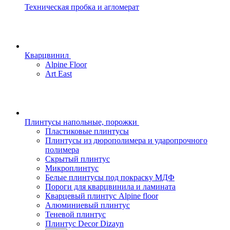
Техническая пробка и агломерат
Кварцвинил
Alpine Floor
Art East
Плинтусы напольные, порожки
Пластиковые плинтусы
Плинтусы из дюрополимера и ударопрочного
полимера
Скрытый плинтус
Микроплинтус
Белые плинтусы под покраску МДФ
Пороги для кварцвинила и ламината
Кварцевый плинтус Alpine floor
Алюминиевый плинтус
Теневой плинтус
Плинтус Decor Dizayn