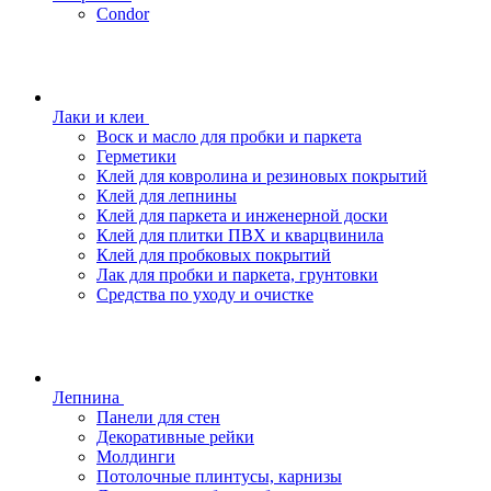
Condor
Лаки и клеи
Воск и масло для пробки и паркета
Герметики
Клей для ковролина и резиновых покрытий
Клей для лепнины
Клей для паркета и инженерной доски
Клей для плитки ПВХ и кварцвинила
Клей для пробковых покрытий
Лак для пробки и паркета, грунтовки
Средства по уходу и очистке
Лепнина
Панели для стен
Декоративные рейки
Молдинги
Потолочные плинтусы, карнизы