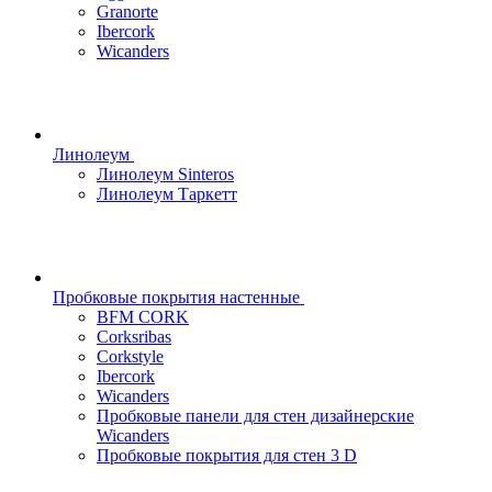
Granorte
Ibercork
Wicanders
Линолеум
Линолеум Sinteros
Линолеум Таркетт
Пробковые покрытия настенные
BFM CORK
Corksribas
Corkstyle
Ibercork
Wicanders
Пробковые панели для стен дизайнерские
Wicanders
Пробковые покрытия для стен 3 D