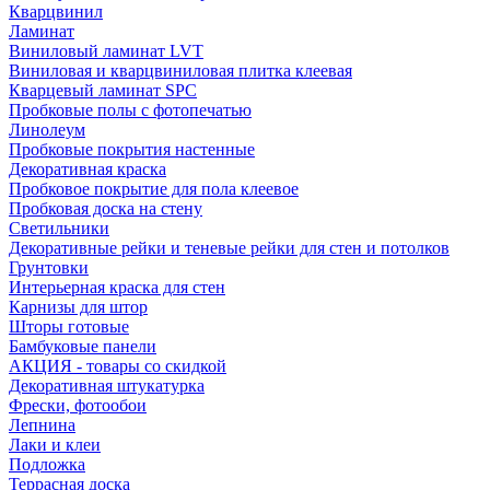
Кварцвинил
Ламинат
Виниловый ламинат LVT
Виниловая и кварцвиниловая плитка клеевая
Кварцевый ламинат SPC
Пробковые полы с фотопечатью
Линолеум
Пробковые покрытия настенные
Декоративная краска
Пробковое покрытие для пола клеевое
Пробковая доска на стену
Светильники
Декоративные рейки и теневые рейки для стен и потолков
Грунтовки
Интерьерная краска для стен
Карнизы для штор
Шторы готовые
Бамбуковые панели
АКЦИЯ - товары со скидкой
Декоративная штукатурка
Фрески, фотообои
Лепнина
Лаки и клеи
Подложка
Террасная доска