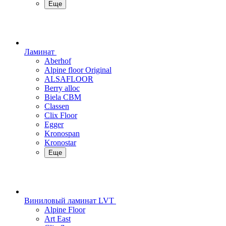
Еще
Ламинат
Aberhof
Alpine floor Original
ALSAFLOOR
Berry alloc
Biela CBM
Classen
Clix Floor
Egger
Kronospan
Kronostar
Еще
Виниловый ламинат LVT
Alpine Floor
Art East