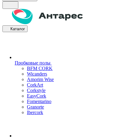
Каталог
Пробковые полы
BFM CORK
Wicanders
Amorim Wise
CorkArt
Corkstyle
EasyCork
Fomentarino
Granorte
Ibercork