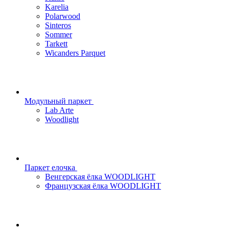
Karelia
Polarwood
Sinteros
Sommer
Tarkett
Wicanders Parquet
Модульный паркет
Lab Arte
Woodlight
Паркет елочка
Венгерская ёлка WOODLIGHT
Французская ёлка WOODLIGHT