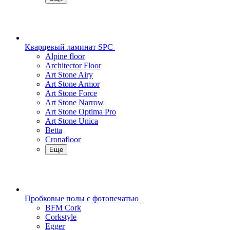
Кварцевый ламинат SPC
Alpine floor
Architector Floor
Art Stone Airy
Art Stone Armor
Art Stone Force
Art Stone Narrow
Art Stone Optima Pro
Art Stone Unica
Betta
Cronafloor
Еще
Пробковые полы с фотопечатью
BFM Cork
Corkstyle
Egger