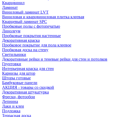
Кварцвинил
Ламинат
Виниловый ламинат LVT
Виниловая и кварцвиниловая плитка клеевая
Кварцевый ламинат SPC
Пробковые полы с фотопечатью
Линолеум
Пробковые покрытия настенные
Декоративная краска
Пробковое покрытие для пола клеевое
Пробковая доска на стену
Светильники
Декоративные рейки и теневые рейки для стен и потолков
Грунтовки
Интерьерная краска для стен
Карнизы для штор
Шторы готовые
Бамбуковые панели
АКЦИЯ - товары со скидкой
Декоративная штукатурка
Фрески, фотообои
Лепнина
Лаки и клеи
Подложка
Террасная доска