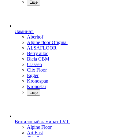
Еще
Ламинат
Aberhof
Alpine floor Original
ALSAFLOOR
Berry alloc
Biela CBM
Classen
Clix Floor
Egger
Kronospan
Kronostar
Еще
Виниловый ламинат LVT
Alpine Floor
Art East