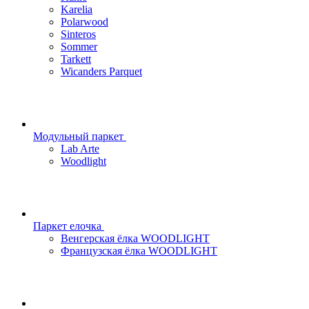
Karelia
Polarwood
Sinteros
Sommer
Tarkett
Wicanders Parquet
Модульный паркет
Lab Arte
Woodlight
Паркет елочка
Венгерская ёлка WOODLIGHT
Французская ёлка WOODLIGHT