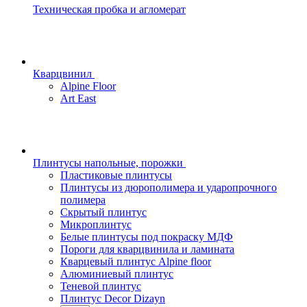
Техническая пробка и агломерат
Кварцвинил
Alpine Floor
Art East
Плинтусы напольные, порожки
Пластиковые плинтусы
Плинтусы из дюрополимера и ударопрочного
полимера
Скрытый плинтус
Микроплинтус
Белые плинтусы под покраску МДФ
Пороги для кварцвинила и ламината
Кварцевый плинтус Alpine floor
Алюминиевый плинтус
Теневой плинтус
Плинтус Decor Dizayn