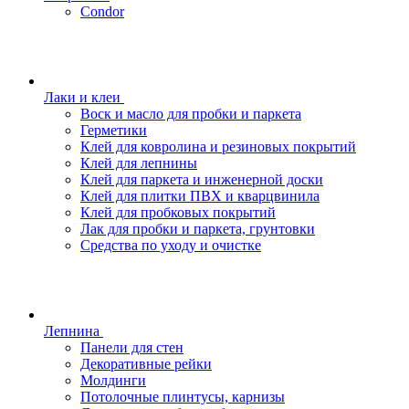
Condor
Лаки и клеи
Воск и масло для пробки и паркета
Герметики
Клей для ковролина и резиновых покрытий
Клей для лепнины
Клей для паркета и инженерной доски
Клей для плитки ПВХ и кварцвинила
Клей для пробковых покрытий
Лак для пробки и паркета, грунтовки
Средства по уходу и очистке
Лепнина
Панели для стен
Декоративные рейки
Молдинги
Потолочные плинтусы, карнизы