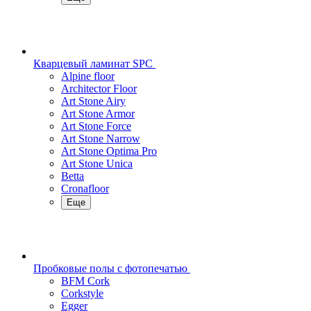
Кварцевый ламинат SPC
Alpine floor
Architector Floor
Art Stone Airy
Art Stone Armor
Art Stone Force
Art Stone Narrow
Art Stone Optima Pro
Art Stone Unica
Betta
Cronafloor
Еще
Пробковые полы с фотопечатью
BFM Cork
Corkstyle
Egger