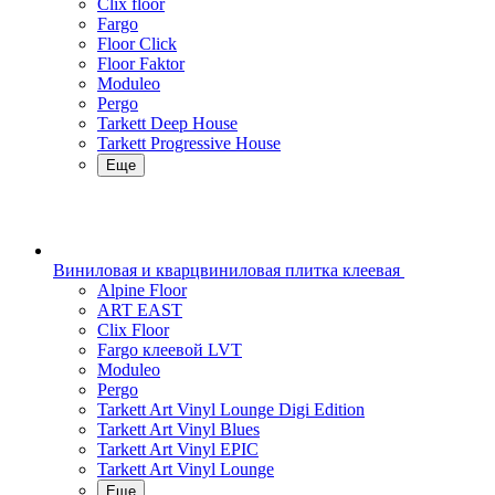
Clix floor
Fargo
Floor Click
Floor Faktor
Moduleo
Pergo
Tarkett Deep House
Tarkett Progressive House
Еще
Виниловая и кварцвиниловая плитка клеевая
Alpine Floor
ART EAST
Clix Floor
Fargo клеевой LVT
Moduleo
Pergo
Tarkett Art Vinyl Lounge Digi Edition
Tarkett Art Vinyl Blues
Tarkett Art Vinyl EPIC
Tarkett Art Vinyl Lounge
Еще