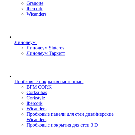
Granorte
Ibercork
Wicanders
Линолеум
Линолеум Sinteros
Линолеум Таркетт
Пробковые покрытия настенные
BFM CORK
Corksribas
Corkstyle
Ibercork
Wicanders
Пробковые панели для стен дизайнерские
Wicanders
Пробковые покрытия для стен 3 D