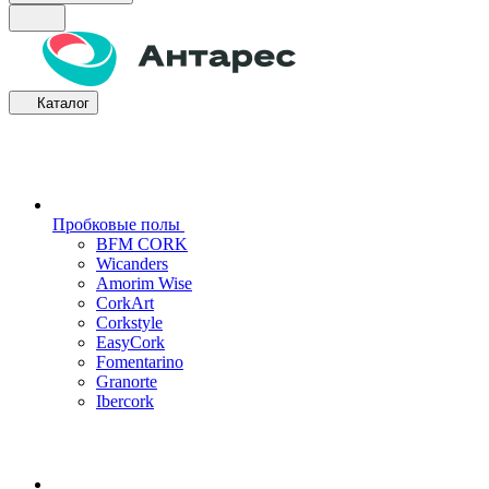
Каталог
Пробковые полы
BFM CORK
Wicanders
Amorim Wise
CorkArt
Corkstyle
EasyCork
Fomentarino
Granorte
Ibercork