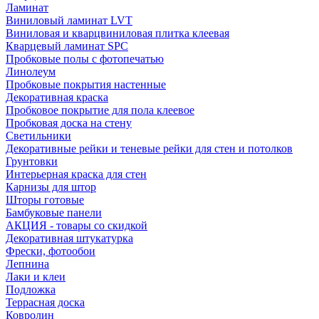
Ламинат
Виниловый ламинат LVT
Виниловая и кварцвиниловая плитка клеевая
Кварцевый ламинат SPC
Пробковые полы с фотопечатью
Линолеум
Пробковые покрытия настенные
Декоративная краска
Пробковое покрытие для пола клеевое
Пробковая доска на стену
Светильники
Декоративные рейки и теневые рейки для стен и потолков
Грунтовки
Интерьерная краска для стен
Карнизы для штор
Шторы готовые
Бамбуковые панели
АКЦИЯ - товары со скидкой
Декоративная штукатурка
Фрески, фотообои
Лепнина
Лаки и клеи
Подложка
Террасная доска
Ковролин