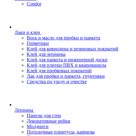
Condor
Лаки и клеи
Воск и масло для пробки и паркета
Герметики
Клей для ковролина и резиновых покрытий
Клей для лепнины
Клей для паркета и инженерной доски
Клей для плитки ПВХ и кварцвинила
Клей для пробковых покрытий
Лак для пробки и паркета, грунтовки
Средства по уходу и очистке
Лепнина
Панели для стен
Декоративные рейки
Молдинги
Потолочные плинтусы, карнизы