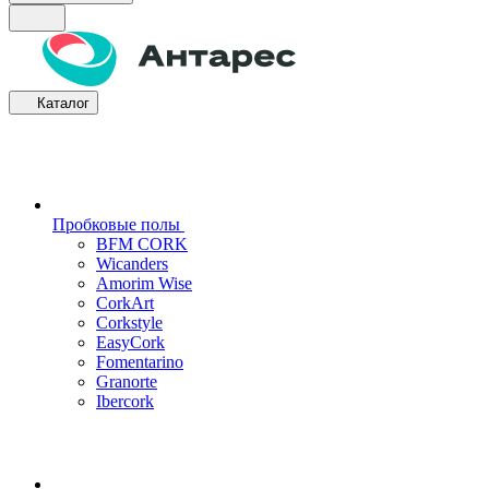
Каталог
Пробковые полы
BFM CORK
Wicanders
Amorim Wise
CorkArt
Corkstyle
EasyCork
Fomentarino
Granorte
Ibercork