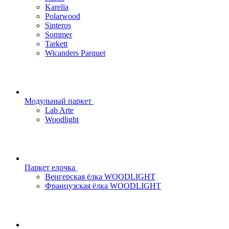
Karelia
Polarwood
Sinteros
Sommer
Tarkett
Wicanders Parquet
Модульный паркет
Lab Arte
Woodlight
Паркет елочка
Венгерская ёлка WOODLIGHT
Французская ёлка WOODLIGHT