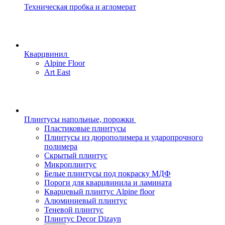
Техническая пробка и агломерат
Кварцвинил
Alpine Floor
Art East
Плинтусы напольные, порожки
Пластиковые плинтусы
Плинтусы из дюрополимера и ударопрочного
полимера
Скрытый плинтус
Микроплинтус
Белые плинтусы под покраску МДФ
Пороги для кварцвинила и ламината
Кварцевый плинтус Alpine floor
Алюминиевый плинтус
Теневой плинтус
Плинтус Decor Dizayn