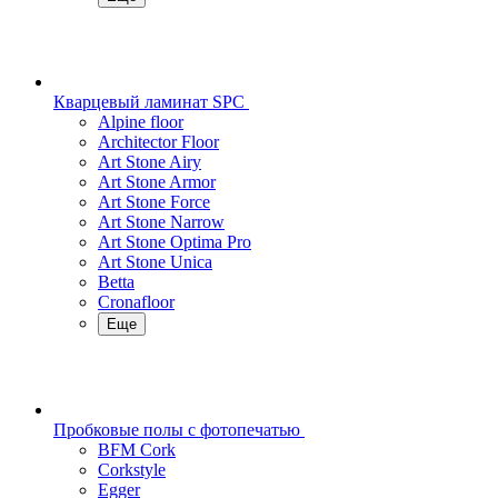
Кварцевый ламинат SPC
Alpine floor
Architector Floor
Art Stone Airy
Art Stone Armor
Art Stone Force
Art Stone Narrow
Art Stone Optima Pro
Art Stone Unica
Betta
Cronafloor
Еще
Пробковые полы с фотопечатью
BFM Cork
Corkstyle
Egger