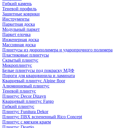
Гибкий камень
Теневой профиль
Защитные коврики
Инструменты
Паркетная доска
Модульный паркет
Паркет елочка
Инженерная доска
Массивная доска
Плинтусы из дюрополимера и ударопрочного полимера
Пластиковые плинтусы
Скрытый плинтус
Микроплинтус
Белые плинтусы под покраску МДФ
Пороги для кварцвинила и ламината
Кварцевый плинтус Alpine floor
Алюминиевый плинтус
Теневой плинтус
Плинтус Decor Dizayn
Кварцевый плинтус Fargo
Гибкий плинтус
Плинтус Funitura Dekor
Плинтус ПВХ вспененный Rico Concept
Плинтус с мягким краем
Плинтус Deartio