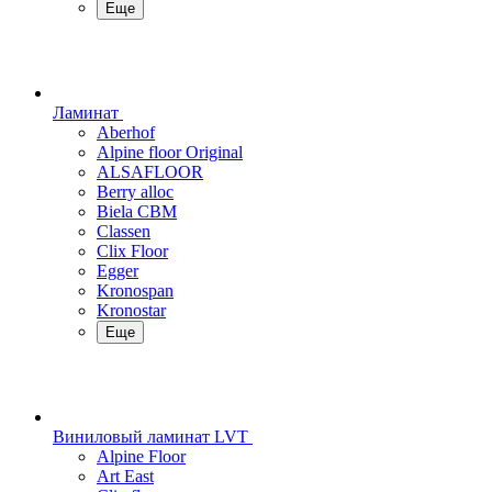
Еще
Ламинат
Aberhof
Alpine floor Original
ALSAFLOOR
Berry alloc
Biela CBM
Classen
Clix Floor
Egger
Kronospan
Kronostar
Еще
Виниловый ламинат LVT
Alpine Floor
Art East