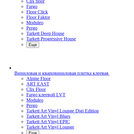
Clix floor
Fargo
Floor Click
Floor Faktor
Moduleo
Pergo
Tarkett Deep House
Tarkett Progressive House
Еще
Виниловая и кварцвиниловая плитка клеевая
Alpine Floor
ART EAST
Clix Floor
Fargo клеевой LVT
Moduleo
Pergo
Tarkett Art Vinyl Lounge Digi Edition
Tarkett Art Vinyl Blues
Tarkett Art Vinyl EPIC
Tarkett Art Vinyl Lounge
Еще