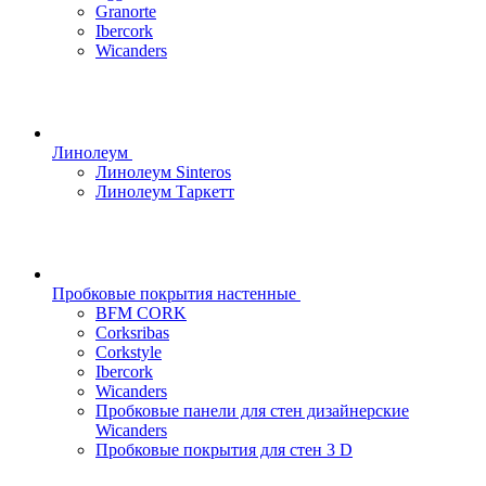
Granorte
Ibercork
Wicanders
Линолеум
Линолеум Sinteros
Линолеум Таркетт
Пробковые покрытия настенные
BFM CORK
Corksribas
Corkstyle
Ibercork
Wicanders
Пробковые панели для стен дизайнерские
Wicanders
Пробковые покрытия для стен 3 D