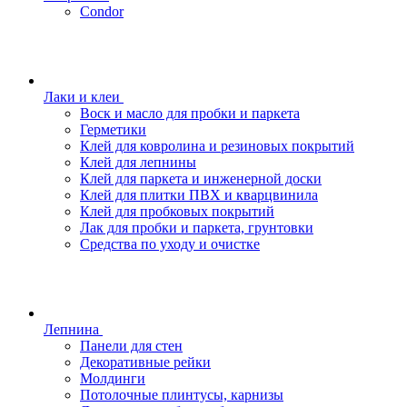
Condor
Лаки и клеи
Воск и масло для пробки и паркета
Герметики
Клей для ковролина и резиновых покрытий
Клей для лепнины
Клей для паркета и инженерной доски
Клей для плитки ПВХ и кварцвинила
Клей для пробковых покрытий
Лак для пробки и паркета, грунтовки
Средства по уходу и очистке
Лепнина
Панели для стен
Декоративные рейки
Молдинги
Потолочные плинтусы, карнизы