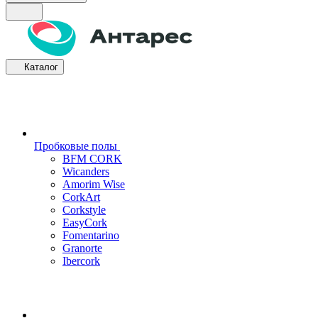
Каталог
Пробковые полы
BFM CORK
Wicanders
Amorim Wise
CorkArt
Corkstyle
EasyCork
Fomentarino
Granorte
Ibercork