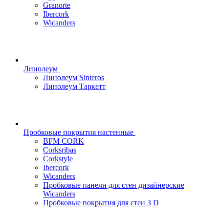
Granorte
Ibercork
Wicanders
Линолеум
Линолеум Sinteros
Линолеум Таркетт
Пробковые покрытия настенные
BFM CORK
Corksribas
Corkstyle
Ibercork
Wicanders
Пробковые панели для стен дизайнерские
Wicanders
Пробковые покрытия для стен 3 D