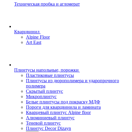
Техническая пробка и агломерат
Кварцвинил
Alpine Floor
Art East
Плинтусы напольные, порожки
Пластиковые плинтусы
Плинтусы из дюрополимера и ударопрочного
полимера
Скрытый плинтус
Микроплинтус
Белые плинтусы под покраску МДФ
Пороги для кварцвинила и ламината
Кварцевый плинтус Alpine floor
Алюминиевый плинтус
Теневой плинтус
Плинтус Decor Dizayn