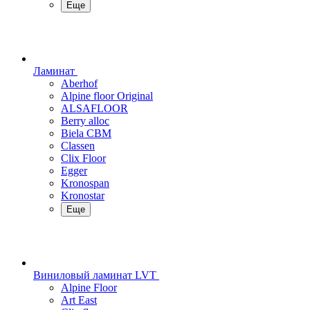
Еще
Ламинат
Aberhof
Alpine floor Original
ALSAFLOOR
Berry alloc
Biela CBM
Classen
Clix Floor
Egger
Kronospan
Kronostar
Еще
Виниловый ламинат LVT
Alpine Floor
Art East