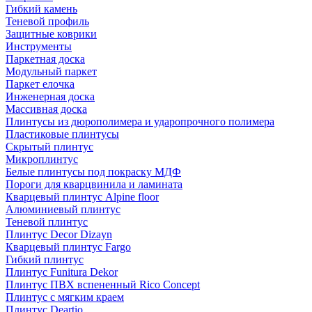
Гибкий камень
Теневой профиль
Защитные коврики
Инструменты
Паркетная доска
Модульный паркет
Паркет елочка
Инженерная доска
Массивная доска
Плинтусы из дюрополимера и ударопрочного полимера
Пластиковые плинтусы
Скрытый плинтус
Микроплинтус
Белые плинтусы под покраску МДФ
Пороги для кварцвинила и ламината
Кварцевый плинтус Alpine floor
Алюминиевый плинтус
Теневой плинтус
Плинтус Decor Dizayn
Кварцевый плинтус Fargo
Гибкий плинтус
Плинтус Funitura Dekor
Плинтус ПВХ вспененный Rico Concept
Плинтус с мягким краем
Плинтус Deartio