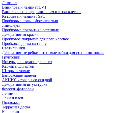
Ламинат
Виниловый ламинат LVT
Виниловая и кварцвиниловая плитка клеевая
Кварцевый ламинат SPC
Пробковые полы с фотопечатью
Линолеум
Пробковые покрытия настенные
Декоративная краска
Пробковое покрытие для пола клеевое
Пробковая доска на стену
Светильники
Декоративные рейки и теневые рейки для стен и потолков
Грунтовки
Интерьерная краска для стен
Карнизы для штор
Шторы готовые
Бамбуковые панели
АКЦИЯ - товары со скидкой
Декоративная штукатурка
Фрески, фотообои
Лепнина
Лаки и клеи
Подложка
Террасная доска
Ковролин