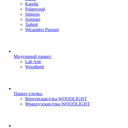
Karelia
Polarwood
Sinteros
Sommer
Tarkett
Wicanders Parquet
Модульный паркет
Lab Arte
Woodlight
Паркет елочка
Венгерская ёлка WOODLIGHT
Французская ёлка WOODLIGHT