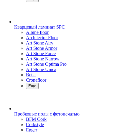
Кварцевый ламинат SPC
Alpine floor
Architector Floor
Art Stone Airy
Art Stone Armor
Art Stone Force
Art Stone Narrow
Art Stone Optima Pro
Art Stone Unica
Betta
Cronafloor
Еще
Пробковые полы с фотопечатью
BFM Cork
Corkstyle
Egger