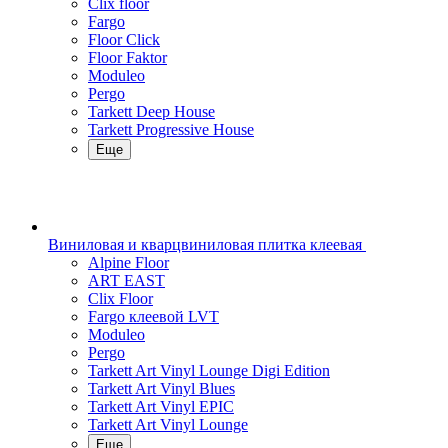
Clix floor
Fargo
Floor Click
Floor Faktor
Moduleo
Pergo
Tarkett Deep House
Tarkett Progressive House
Еще
Виниловая и кварцвиниловая плитка клеевая
Alpine Floor
ART EAST
Clix Floor
Fargo клеевой LVT
Moduleo
Pergo
Tarkett Art Vinyl Lounge Digi Edition
Tarkett Art Vinyl Blues
Tarkett Art Vinyl EPIC
Tarkett Art Vinyl Lounge
Еще