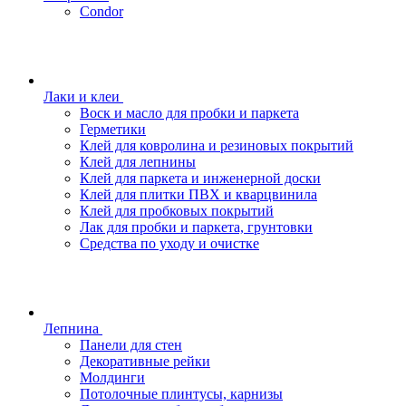
Condor
Лаки и клеи
Воск и масло для пробки и паркета
Герметики
Клей для ковролина и резиновых покрытий
Клей для лепнины
Клей для паркета и инженерной доски
Клей для плитки ПВХ и кварцвинила
Клей для пробковых покрытий
Лак для пробки и паркета, грунтовки
Средства по уходу и очистке
Лепнина
Панели для стен
Декоративные рейки
Молдинги
Потолочные плинтусы, карнизы