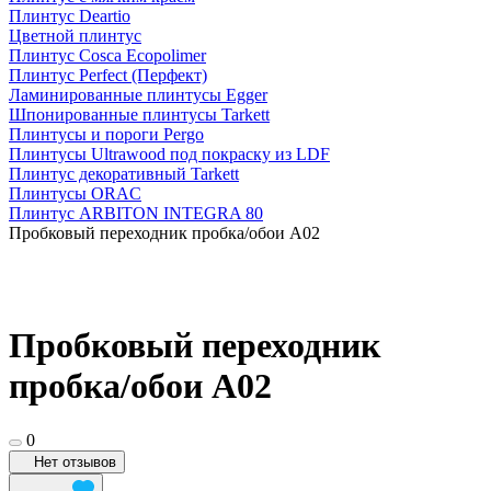
Плинтус Deartio
Цветной плинтус
Плинтус Cosca Ecopolimer
Плинтус Perfect (Перфект)
Ламинированные плинтусы Egger
Шпонированные плинтусы Tarkett
Плинтусы и пороги Pergo
Плинтусы Ultrawood под покраску из LDF
Плинтус декоративный Tarkett
Плинтусы ORAC
Плинтус ARBITON INTEGRA 80
Пробковый переходник пробка/обои А02
Пробковый переходник
пробка/обои А02
0
Нет отзывов