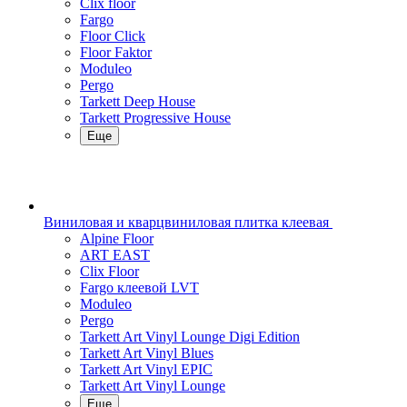
Clix floor
Fargo
Floor Click
Floor Faktor
Moduleo
Pergo
Tarkett Deep House
Tarkett Progressive House
Еще
Виниловая и кварцвиниловая плитка клеевая
Alpine Floor
ART EAST
Clix Floor
Fargo клеевой LVT
Moduleo
Pergo
Tarkett Art Vinyl Lounge Digi Edition
Tarkett Art Vinyl Blues
Tarkett Art Vinyl EPIC
Tarkett Art Vinyl Lounge
Еще