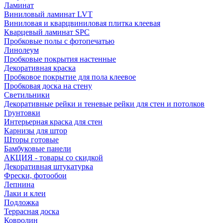
Ламинат
Виниловый ламинат LVT
Виниловая и кварцвиниловая плитка клеевая
Кварцевый ламинат SPC
Пробковые полы с фотопечатью
Линолеум
Пробковые покрытия настенные
Декоративная краска
Пробковое покрытие для пола клеевое
Пробковая доска на стену
Светильники
Декоративные рейки и теневые рейки для стен и потолков
Грунтовки
Интерьерная краска для стен
Карнизы для штор
Шторы готовые
Бамбуковые панели
АКЦИЯ - товары со скидкой
Декоративная штукатурка
Фрески, фотообои
Лепнина
Лаки и клеи
Подложка
Террасная доска
Ковролин