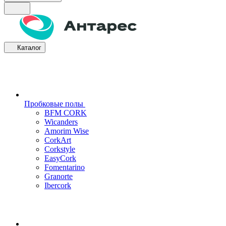
Каталог
Пробковые полы
BFM CORK
Wicanders
Amorim Wise
CorkArt
Corkstyle
EasyCork
Fomentarino
Granorte
Ibercork