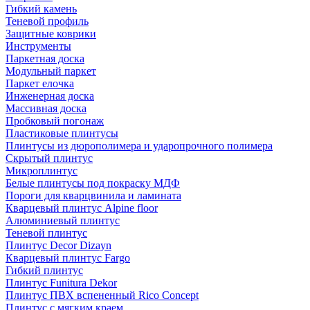
Гибкий камень
Теневой профиль
Защитные коврики
Инструменты
Паркетная доска
Модульный паркет
Паркет елочка
Инженерная доска
Массивная доска
Пробковый погонаж
Пластиковые плинтусы
Плинтусы из дюрополимера и ударопрочного полимера
Скрытый плинтус
Микроплинтус
Белые плинтусы под покраску МДФ
Пороги для кварцвинила и ламината
Кварцевый плинтус Alpine floor
Алюминиевый плинтус
Теневой плинтус
Плинтус Decor Dizayn
Кварцевый плинтус Fargo
Гибкий плинтус
Плинтус Funitura Dekor
Плинтус ПВХ вспененный Rico Concept
Плинтус с мягким краем