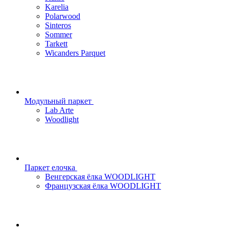
Karelia
Polarwood
Sinteros
Sommer
Tarkett
Wicanders Parquet
Модульный паркет
Lab Arte
Woodlight
Паркет елочка
Венгерская ёлка WOODLIGHT
Французская ёлка WOODLIGHT