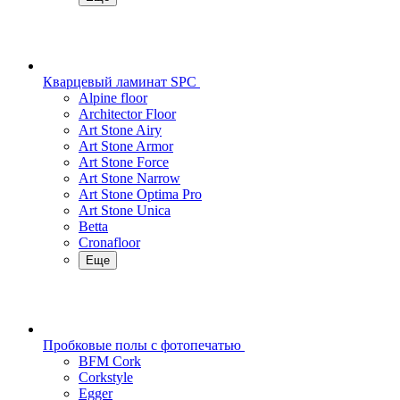
Кварцевый ламинат SPC
Alpine floor
Architector Floor
Art Stone Airy
Art Stone Armor
Art Stone Force
Art Stone Narrow
Art Stone Optima Pro
Art Stone Unica
Betta
Cronafloor
Еще
Пробковые полы с фотопечатью
BFM Cork
Corkstyle
Egger