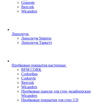
Granorte
Ibercork
Wicanders
Линолеум
Линолеум Sinteros
Линолеум Таркетт
Пробковые покрытия настенные
BFM CORK
Corksribas
Corkstyle
Ibercork
Wicanders
Пробковые панели для стен дизайнерские
Wicanders
Пробковые покрытия для стен 3 D