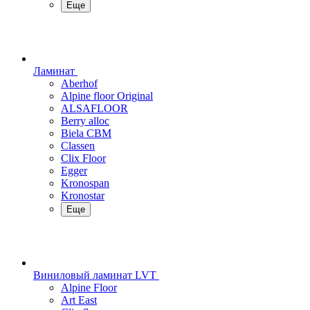
Еще
Ламинат
Aberhof
Alpine floor Original
ALSAFLOOR
Berry alloc
Biela CBM
Classen
Clix Floor
Egger
Kronospan
Kronostar
Еще
Виниловый ламинат LVT
Alpine Floor
Art East