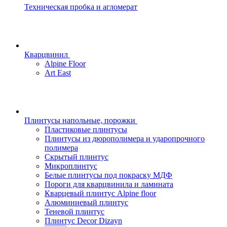
Техническая пробка и агломерат
Кварцвинил
Alpine Floor
Art East
Плинтусы напольные, порожки
Пластиковые плинтусы
Плинтусы из дюрополимера и ударопрочного
полимера
Скрытый плинтус
Микроплинтус
Белые плинтусы под покраску МДФ
Пороги для кварцвинила и ламината
Кварцевый плинтус Alpine floor
Алюминиевый плинтус
Теневой плинтус
Плинтус Decor Dizayn