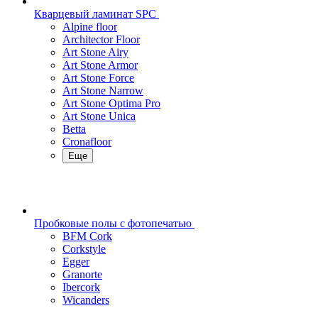
Кварцевый ламинат SPC
Alpine floor
Architector Floor
Art Stone Airy
Art Stone Armor
Art Stone Force
Art Stone Narrow
Art Stone Optima Pro
Art Stone Unica
Betta
Cronafloor
Еще
Пробковые полы с фотопечатью
BFM Cork
Corkstyle
Egger
Granorte
Ibercork
Wicanders