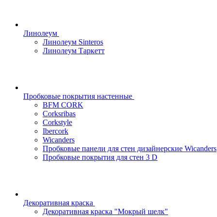
Линолеум
Линолеум Sinteros
Линолеум Таркетт
Пробковые покрытия настенные
BFM CORK
Corksribas
Corkstyle
Ibercork
Wicanders
Пробковые панели для стен дизайнерские Wicanders
Пробковые покрытия для стен 3 D
Декоративная краска
Декоративная краска "Мокрый шелк"