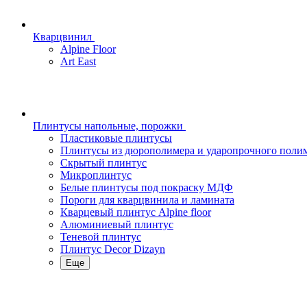
Кварцвинил
Alpine Floor
Art East
Плинтусы напольные, порожки
Пластиковые плинтусы
Плинтусы из дюрополимера и ударопрочного поли
Скрытый плинтус
Микроплинтус
Белые плинтусы под покраску МДФ
Пороги для кварцвинила и ламината
Кварцевый плинтус Alpine floor
Алюминиевый плинтус
Теневой плинтус
Плинтус Decor Dizayn
Еще