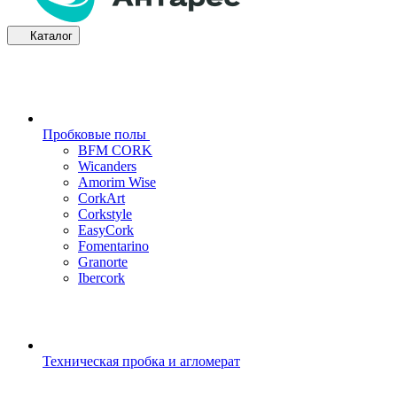
Каталог
Пробковые полы
BFM CORK
Wicanders
Amorim Wise
CorkArt
Corkstyle
EasyCork
Fomentarino
Granorte
Ibercork
Техническая пробка и агломерат