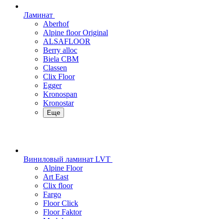
Ламинат
Aberhof
Alpine floor Original
ALSAFLOOR
Berry alloc
Biela CBM
Classen
Clix Floor
Egger
Kronospan
Kronostar
Еще
Виниловый ламинат LVT
Alpine Floor
Art East
Clix floor
Fargo
Floor Click
Floor Faktor