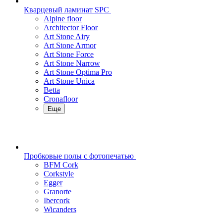
Кварцевый ламинат SPC
Alpine floor
Architector Floor
Art Stone Airy
Art Stone Armor
Art Stone Force
Art Stone Narrow
Art Stone Optima Pro
Art Stone Unica
Betta
Cronafloor
Еще
Пробковые полы с фотопечатью
BFM Cork
Corkstyle
Egger
Granorte
Ibercork
Wicanders