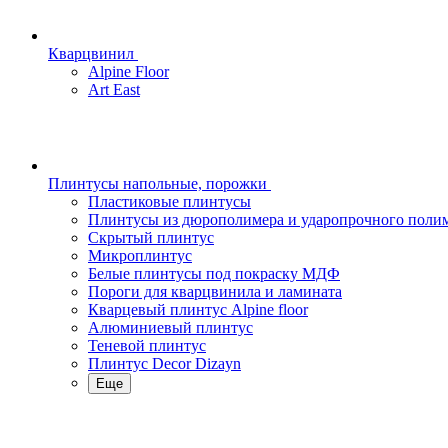
Кварцвинил
Alpine Floor
Art East
Плинтусы напольные, порожки
Пластиковые плинтусы
Плинтусы из дюрополимера и ударопрочного поли
Скрытый плинтус
Микроплинтус
Белые плинтусы под покраску МДФ
Пороги для кварцвинила и ламината
Кварцевый плинтус Alpine floor
Алюминиевый плинтус
Теневой плинтус
Плинтус Decor Dizayn
Еще