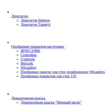
Линолеум
Линолеум Sinteros
Линолеум Таркетт
Пробковые покрытия настенные
BFM CORK
Corksribas
Corkstyle
Ibercork
Wicanders
Пробковые панели для стен дизайнерские Wicanders
Пробковые покрытия для стен 3 D
Декоративная краска
Декоративная краска "Мокрый шелк"