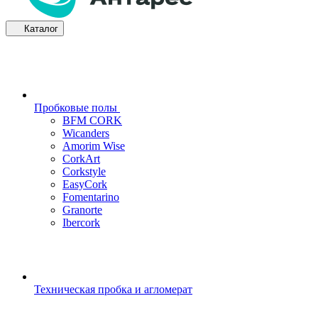
Каталог
Пробковые полы
BFM CORK
Wicanders
Amorim Wise
CorkArt
Corkstyle
EasyCork
Fomentarino
Granorte
Ibercork
Техническая пробка и агломерат