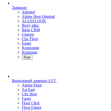
Ламинат
Aberhof
Alpine floor Original
ALSAFLOOR
Berry alloc
Biela CBM
Classen
Clix Floor
Egger
Kronospan
Kronostar
Еще
Виниловый ламинат LVT
Alpine Floor
Art East
Clix floor
Fargo
Floor Click
Floor Faktor