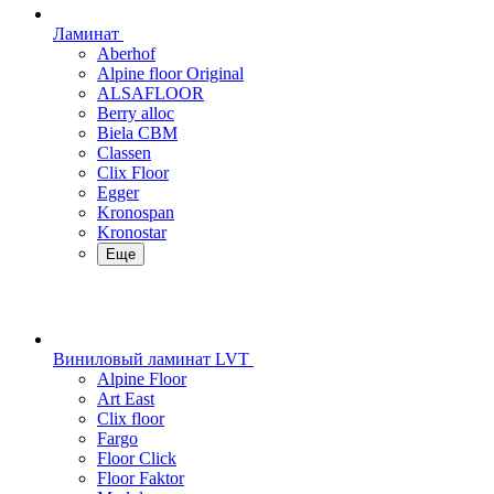
Ламинат
Aberhof
Alpine floor Original
ALSAFLOOR
Berry alloc
Biela CBM
Classen
Clix Floor
Egger
Kronospan
Kronostar
Еще
Виниловый ламинат LVT
Alpine Floor
Art East
Clix floor
Fargo
Floor Click
Floor Faktor