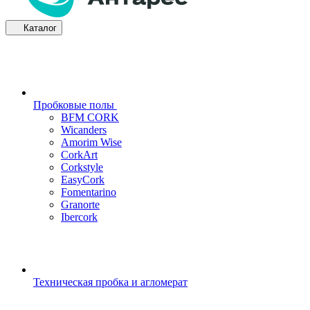
Каталог
Пробковые полы
BFM CORK
Wicanders
Amorim Wise
CorkArt
Corkstyle
EasyCork
Fomentarino
Granorte
Ibercork
Техническая пробка и агломерат