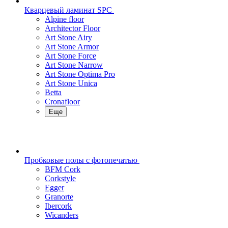
Кварцевый ламинат SPC
Alpine floor
Architector Floor
Art Stone Airy
Art Stone Armor
Art Stone Force
Art Stone Narrow
Art Stone Optima Pro
Art Stone Unica
Betta
Cronafloor
Еще
Пробковые полы с фотопечатью
BFM Cork
Corkstyle
Egger
Granorte
Ibercork
Wicanders