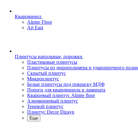
Кварцвинил
Alpine Floor
Art East
Плинтусы напольные, порожки
Пластиковые плинтусы
Плинтусы из дюрополимера и ударопрочного поли
Скрытый плинтус
Микроплинтус
Белые плинтусы под покраску МДФ
Пороги для кварцвинила и ламината
Кварцевый плинтус Alpine floor
Алюминиевый плинтус
Теневой плинтус
Плинтус Decor Dizayn
Еще