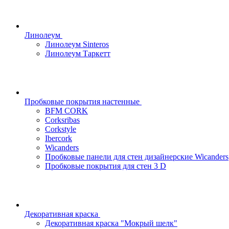
Линолеум
Линолеум Sinteros
Линолеум Таркетт
Пробковые покрытия настенные
BFM CORK
Corksribas
Corkstyle
Ibercork
Wicanders
Пробковые панели для стен дизайнерские Wicanders
Пробковые покрытия для стен 3 D
Декоративная краска
Декоративная краска "Мокрый шелк"