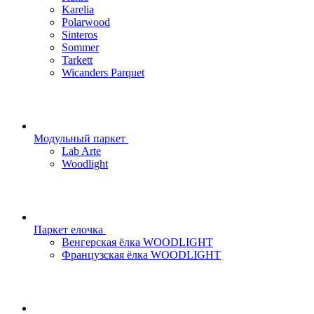
Karelia
Polarwood
Sinteros
Sommer
Tarkett
Wicanders Parquet
Модульный паркет
Lab Arte
Woodlight
Паркет елочка
Венгерская ёлка WOODLIGHT
Французская ёлка WOODLIGHT