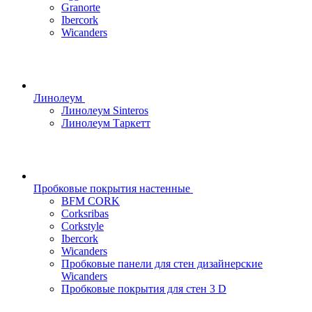
Granorte
Ibercork
Wicanders
Линолеум
Линолеум Sinteros
Линолеум Таркетт
Пробковые покрытия настенные
BFM CORK
Corksribas
Corkstyle
Ibercork
Wicanders
Пробковые панели для стен дизайнерские
Wicanders
Пробковые покрытия для стен 3 D