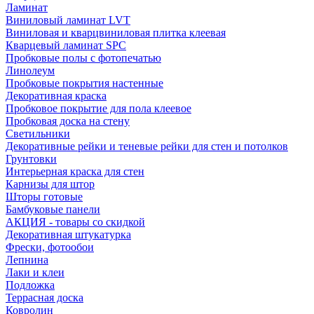
Ламинат
Виниловый ламинат LVT
Виниловая и кварцвиниловая плитка клеевая
Кварцевый ламинат SPC
Пробковые полы с фотопечатью
Линолеум
Пробковые покрытия настенные
Декоративная краска
Пробковое покрытие для пола клеевое
Пробковая доска на стену
Светильники
Декоративные рейки и теневые рейки для стен и потолков
Грунтовки
Интерьерная краска для стен
Карнизы для штор
Шторы готовые
Бамбуковые панели
АКЦИЯ - товары со скидкой
Декоративная штукатурка
Фрески, фотообои
Лепнина
Лаки и клеи
Подложка
Террасная доска
Ковролин