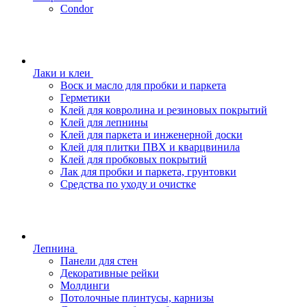
Condor
Лаки и клеи
Воск и масло для пробки и паркета
Герметики
Клей для ковролина и резиновых покрытий
Клей для лепнины
Клей для паркета и инженерной доски
Клей для плитки ПВХ и кварцвинила
Клей для пробковых покрытий
Лак для пробки и паркета, грунтовки
Средства по уходу и очистке
Лепнина
Панели для стен
Декоративные рейки
Молдинги
Потолочные плинтусы, карнизы