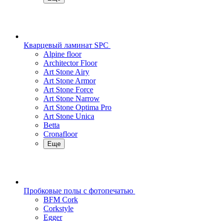
Кварцевый ламинат SPC
Alpine floor
Architector Floor
Art Stone Airy
Art Stone Armor
Art Stone Force
Art Stone Narrow
Art Stone Optima Pro
Art Stone Unica
Betta
Cronafloor
Еще
Пробковые полы с фотопечатью
BFM Cork
Corkstyle
Egger