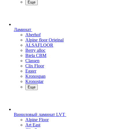
Еще
Ламинат
Aberhof
Alpine floor Original
ALSAFLOOR
Berry alloc
Biela CBM
Classen
Clix Floor
Egger
Kronospan
Kronostar
Еще
Виниловый ламинат LVT
Alpine Floor
Art East