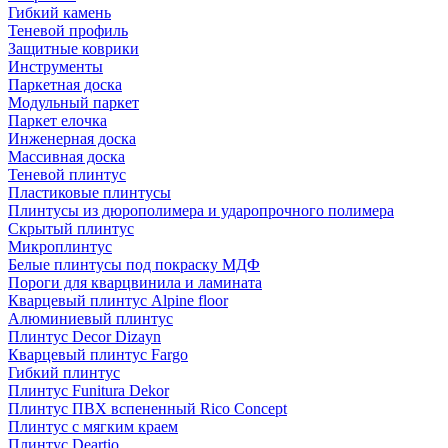
Гибкий камень
Теневой профиль
Защитные коврики
Инструменты
Паркетная доска
Модульный паркет
Паркет елочка
Инженерная доска
Массивная доска
Теневой плинтус
Пластиковые плинтусы
Плинтусы из дюрополимера и ударопрочного полимера
Скрытый плинтус
Микроплинтус
Белые плинтусы под покраску МДФ
Пороги для кварцвинила и ламината
Кварцевый плинтус Alpine floor
Алюминиевый плинтус
Плинтус Decor Dizayn
Кварцевый плинтус Fargo
Гибкий плинтус
Плинтус Funitura Dekor
Плинтус ПВХ вспененный Rico Concept
Плинтус с мягким краем
Плинтус Deartio