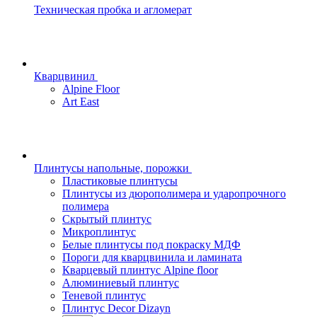
Техническая пробка и агломерат
Кварцвинил
Alpine Floor
Art East
Плинтусы напольные, порожки
Пластиковые плинтусы
Плинтусы из дюрополимера и ударопрочного
полимера
Скрытый плинтус
Микроплинтус
Белые плинтусы под покраску МДФ
Пороги для кварцвинила и ламината
Кварцевый плинтус Alpine floor
Алюминиевый плинтус
Теневой плинтус
Плинтус Decor Dizayn