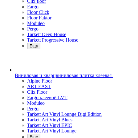
Clix floor
Fargo
Floor Click
Floor Faktor
Moduleo
Pergo
Tarkett Deep House
Tarkett Progressive House
Еще
Виниловая и кварцвиниловая плитка клеевая
Alpine Floor
ART EAST
Clix Floor
Fargo клеевой LVT
Moduleo
Pergo
Tarkett Art Vinyl Lounge Digi Edition
Tarkett Art Vinyl Blues
Tarkett Art Vinyl EPIC
Tarkett Art Vinyl Lounge
Еще