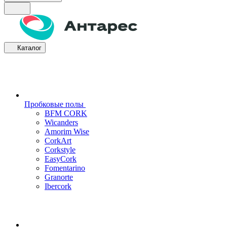
Каталог
Пробковые полы
BFM CORK
Wicanders
Amorim Wise
CorkArt
Corkstyle
EasyCork
Fomentarino
Granorte
Ibercork