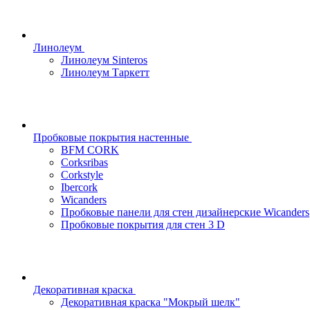
Линолеум
Линолеум Sinteros
Линолеум Таркетт
Пробковые покрытия настенные
BFM CORK
Corksribas
Corkstyle
Ibercork
Wicanders
Пробковые панели для стен дизайнерские Wicanders
Пробковые покрытия для стен 3 D
Декоративная краска
Декоративная краска "Мокрый шелк"