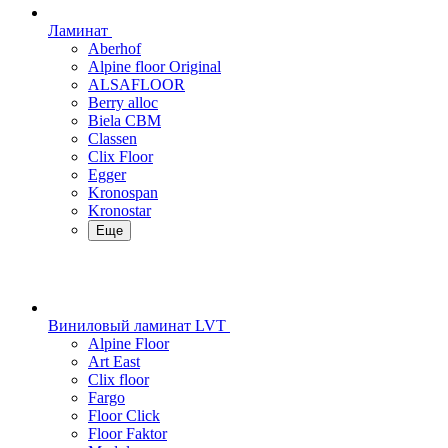
Ламинат
Aberhof
Alpine floor Original
ALSAFLOOR
Berry alloc
Biela CBM
Classen
Clix Floor
Egger
Kronospan
Kronostar
Еще
Виниловый ламинат LVT
Alpine Floor
Art East
Clix floor
Fargo
Floor Click
Floor Faktor