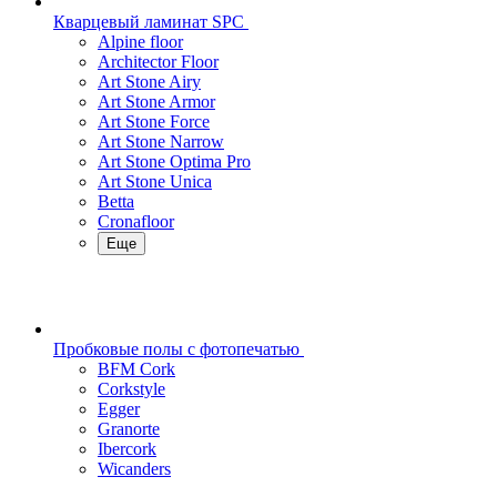
Кварцевый ламинат SPC
Alpine floor
Architector Floor
Art Stone Airy
Art Stone Armor
Art Stone Force
Art Stone Narrow
Art Stone Optima Pro
Art Stone Unica
Betta
Cronafloor
Еще
Пробковые полы с фотопечатью
BFM Cork
Corkstyle
Egger
Granorte
Ibercork
Wicanders