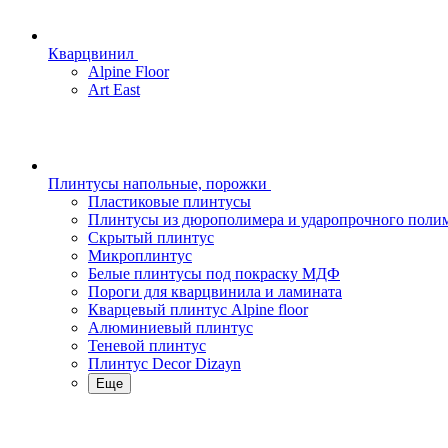
Кварцвинил
Alpine Floor
Art East
Плинтусы напольные, порожки
Пластиковые плинтусы
Плинтусы из дюрополимера и ударопрочного поли
Скрытый плинтус
Микроплинтус
Белые плинтусы под покраску МДФ
Пороги для кварцвинила и ламината
Кварцевый плинтус Alpine floor
Алюминиевый плинтус
Теневой плинтус
Плинтус Decor Dizayn
Еще