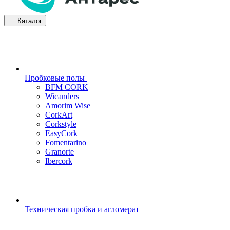
Каталог
Пробковые полы
BFM CORK
Wicanders
Amorim Wise
CorkArt
Corkstyle
EasyCork
Fomentarino
Granorte
Ibercork
Техническая пробка и агломерат