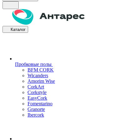
Каталог
Пробковые полы
BFM CORK
Wicanders
Amorim Wise
CorkArt
Corkstyle
EasyCork
Fomentarino
Granorte
Ibercork