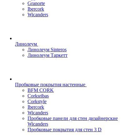
Granorte
Ibercork
Wicanders
Линолеум
Линолеум Sinteros
Линолеум Таркетт
Пробковые покрытия настенные
BFM CORK
Corksribas
Corkstyle
Ibercork
Wicanders
Пробковые панели для стен дизайнерские
Wicanders
Пробковые покрытия для стен 3 D