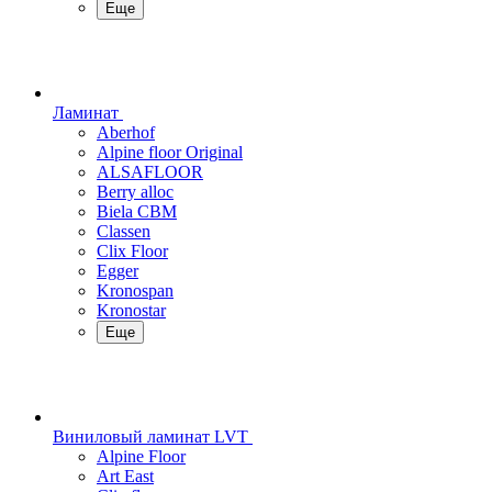
Еще
Ламинат
Aberhof
Alpine floor Original
ALSAFLOOR
Berry alloc
Biela CBM
Classen
Clix Floor
Egger
Kronospan
Kronostar
Еще
Виниловый ламинат LVT
Alpine Floor
Art East