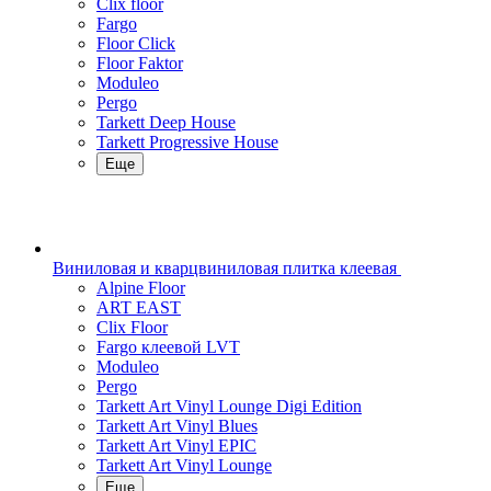
Clix floor
Fargo
Floor Click
Floor Faktor
Moduleo
Pergo
Tarkett Deep House
Tarkett Progressive House
Еще
Виниловая и кварцвиниловая плитка клеевая
Alpine Floor
ART EAST
Clix Floor
Fargo клеевой LVT
Moduleo
Pergo
Tarkett Art Vinyl Lounge Digi Edition
Tarkett Art Vinyl Blues
Tarkett Art Vinyl EPIC
Tarkett Art Vinyl Lounge
Еще