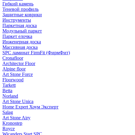
Гибкий камень
Теневой профиль
Защитные коврики
Инструменты
Паркетная доска
Модульный паркет
Паркет елочка
Инженерная доска
Массивная доска
SPC ламинат FirmFit (ФирмФит)
Cronafloor
Architector Floor
Alpine floor
Art Stone Force
Floorwood
Tarkett
Betta
Norland
Art Stone Unica
Home Expert Хоум Эксперт
Salag
Art Stone Airy
Kronostep
Royce
Wicanders Start SPC