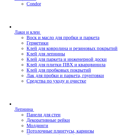
Condor
Лаки и клеи
Воск и масло для пробки и паркета
Герметики
Клей для ковролина и резиновых покрытий
Клей для лепнины
Клей для паркета и инженерной доски
Клей для плитки ПВХ и кварцвинила
Клей для пробковых покрытий
Лак для пробки и паркета, грунтовки
Средства по уходу и очистке
Лепнина
Панели для стен
Декоративные рейки
Молдинги
Потолочные плинтусы, карнизы