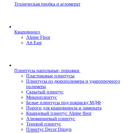
Техническая пробка и агломерат
Кварцвинил
Alpine Floor
Art East
Плинтусы напольные, порожки
Пластиковые плинтусы
Плинтусы из дюрополимера и ударопрочного
полимера
Скрытый плинтус
Микроплинтус
Белые плинтусы под покраску МДФ
Пороги для кварцвинила и ламината
Кварцевый плинтус Alpine floor
Алюминиевый плинтус
Теневой плинтус
Плинтус Decor Dizayn