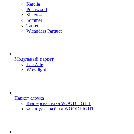
Karelia
Polarwood
Sinteros
Sommer
Tarkett
Wicanders Parquet
Модульный паркет
Lab Arte
Woodlight
Паркет елочка
Венгерская ёлка WOODLIGHT
Французская ёлка WOODLIGHT