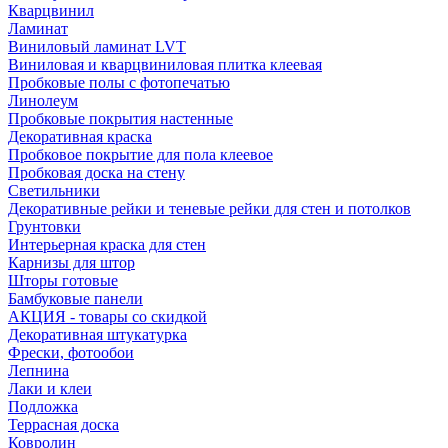
Кварцвинил
Ламинат
Виниловый ламинат LVT
Виниловая и кварцвиниловая плитка клеевая
Пробковые полы с фотопечатью
Линолеум
Пробковые покрытия настенные
Декоративная краска
Пробковое покрытие для пола клеевое
Пробковая доска на стену
Светильники
Декоративные рейки и теневые рейки для стен и потолков
Грунтовки
Интерьерная краска для стен
Карнизы для штор
Шторы готовые
Бамбуковые панели
АКЦИЯ - товары со скидкой
Декоративная штукатурка
Фрески, фотообои
Лепнина
Лаки и клеи
Подложка
Террасная доска
Ковролин