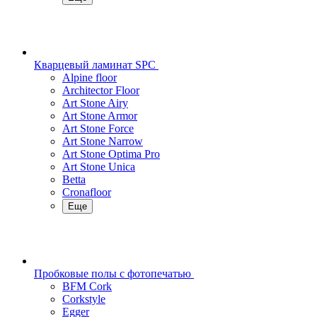
Кварцевый ламинат SPC
Alpine floor
Architector Floor
Art Stone Airy
Art Stone Armor
Art Stone Force
Art Stone Narrow
Art Stone Optima Pro
Art Stone Unica
Betta
Cronafloor
Еще
Пробковые полы с фотопечатью
BFM Cork
Corkstyle
Egger