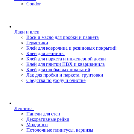
Condor
Лаки и клеи
Воск и масло для пробки и паркета
Герметики
Клей для ковролина и резиновых покрытий
Клей для лепнины
Клей для паркета и инженерной доски
Клей для плитки ПВХ и кварцвинила
Клей для пробковых покрытий
Лак для пробки и паркета, грунтовки
Средства по уходу и очистке
Лепнина
Панели для стен
Декоративные рейки
Молдинги
Потолочные плинтусы, карнизы