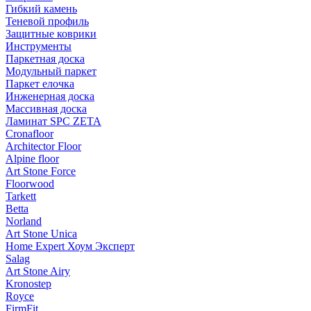
Гибкий камень
Теневой профиль
Защитные коврики
Инструменты
Паркетная доска
Модульный паркет
Паркет елочка
Инженерная доска
Массивная доска
Ламинат SPC ZETA
Cronafloor
Architector Floor
Alpine floor
Art Stone Force
Floorwood
Tarkett
Betta
Norland
Art Stone Unica
Home Expert Хоум Эксперт
Salag
Art Stone Airy
Kronostep
Royce
FirmFit