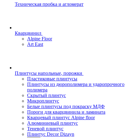
Техническая пробка и агломерат
Кварцвинил
Alpine Floor
Art East
Плинтусы напольные, порожки
Пластиковые плинтусы
Плинтусы из дюрополимера и ударопрочного
полимера
Скрытый плинтус
Микроплинтус
Белые плинтусы под покраску МДФ
Пороги для кварцвинила и ламината
Кварцевый плинтус Alpine floor
Алюминиевый плинтус
Теневой плинтус
Плинтус Decor Dizayn