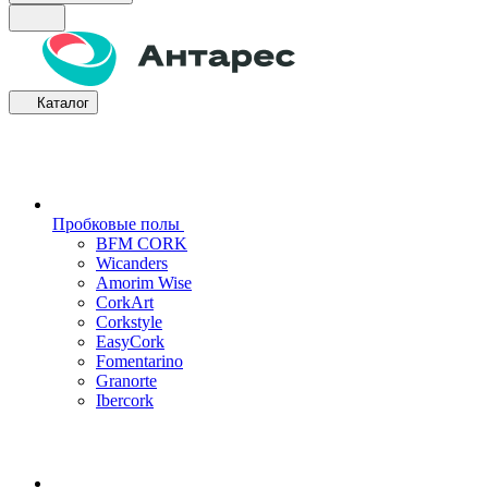
Каталог
Пробковые полы
BFM CORK
Wicanders
Amorim Wise
CorkArt
Corkstyle
EasyCork
Fomentarino
Granorte
Ibercork