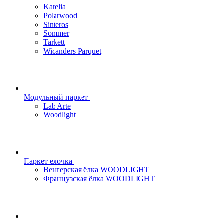
Karelia
Polarwood
Sinteros
Sommer
Tarkett
Wicanders Parquet
Модульный паркет
Lab Arte
Woodlight
Паркет елочка
Венгерская ёлка WOODLIGHT
Французская ёлка WOODLIGHT