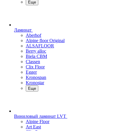
Еще
Ламинат
Aberhof
Alpine floor Original
ALSAFLOOR
Berry alloc
Biela CBM
Classen
Clix Floor
Egger
Kronospan
Kronostar
Еще
Виниловый ламинат LVT
Alpine Floor
Art East