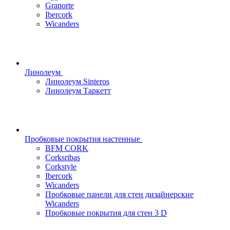
Granorte
Ibercork
Wicanders
Линолеум
Линолеум Sinteros
Линолеум Таркетт
Пробковые покрытия настенные
BFM CORK
Corksribas
Corkstyle
Ibercork
Wicanders
Пробковые панели для стен дизайнерские
Wicanders
Пробковые покрытия для стен 3 D