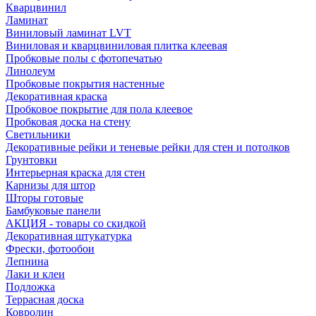
Кварцвинил
Ламинат
Виниловый ламинат LVT
Виниловая и кварцвиниловая плитка клеевая
Пробковые полы с фотопечатью
Линолеум
Пробковые покрытия настенные
Декоративная краска
Пробковое покрытие для пола клеевое
Пробковая доска на стену
Светильники
Декоративные рейки и теневые рейки для стен и потолков
Грунтовки
Интерьерная краска для стен
Карнизы для штор
Шторы готовые
Бамбуковые панели
АКЦИЯ - товары со скидкой
Декоративная штукатурка
Фрески, фотообои
Лепнина
Лаки и клеи
Подложка
Террасная доска
Ковролин