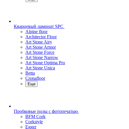
Кварцевый ламинат SPC
Alpine floor
Architector Floor
Art Stone Airy
Art Stone Armor
Art Stone Force
Art Stone Narrow
Art Stone Optima Pro
Art Stone Unica
Betta
Cronafloor
Еще
Пробковые полы с фотопечатью
BFM Cork
Corkstyle
Egger