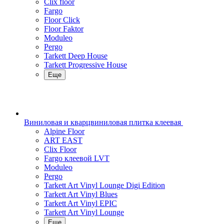
Clix floor
Fargo
Floor Click
Floor Faktor
Moduleo
Pergo
Tarkett Deep House
Tarkett Progressive House
Еще
Виниловая и кварцвиниловая плитка клеевая
Alpine Floor
ART EAST
Clix Floor
Fargo клеевой LVT
Moduleo
Pergo
Tarkett Art Vinyl Lounge Digi Edition
Tarkett Art Vinyl Blues
Tarkett Art Vinyl EPIC
Tarkett Art Vinyl Lounge
Еще