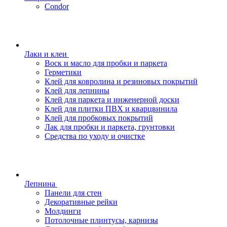
Condor
Лаки и клеи
Воск и масло для пробки и паркета
Герметики
Клей для ковролина и резиновых покрытий
Клей для лепнины
Клей для паркета и инженерной доски
Клей для плитки ПВХ и кварцвинила
Клей для пробковых покрытий
Лак для пробки и паркета, грунтовки
Средства по уходу и очистке
Лепнина
Панели для стен
Декоративные рейки
Молдинги
Потолочные плинтусы, карнизы