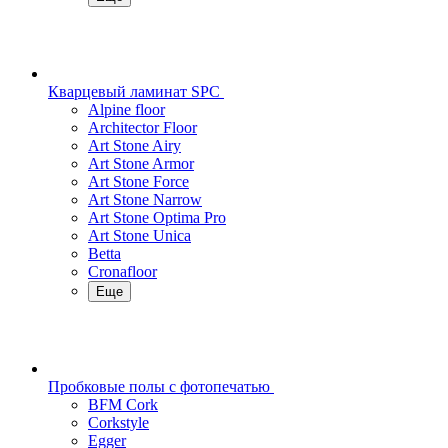
Кварцевый ламинат SPC
Alpine floor
Architector Floor
Art Stone Airy
Art Stone Armor
Art Stone Force
Art Stone Narrow
Art Stone Optima Pro
Art Stone Unica
Betta
Cronafloor
Еще
Пробковые полы с фотопечатью
BFM Cork
Corkstyle
Egger