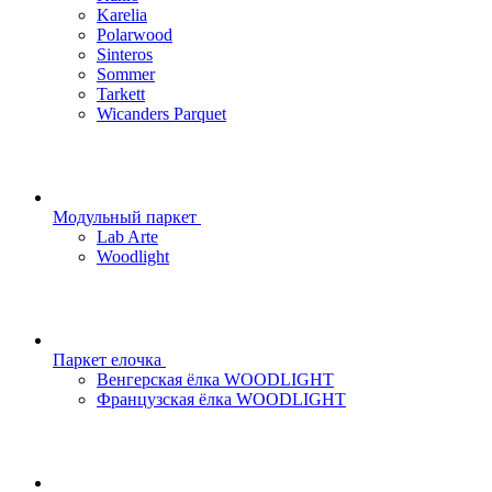
Karelia
Polarwood
Sinteros
Sommer
Tarkett
Wicanders Parquet
Модульный паркет
Lab Arte
Woodlight
Паркет елочка
Венгерская ёлка WOODLIGHT
Французская ёлка WOODLIGHT