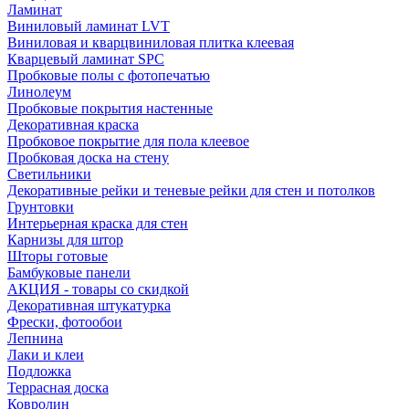
Ламинат
Виниловый ламинат LVT
Виниловая и кварцвиниловая плитка клеевая
Кварцевый ламинат SPC
Пробковые полы с фотопечатью
Линолеум
Пробковые покрытия настенные
Декоративная краска
Пробковое покрытие для пола клеевое
Пробковая доска на стену
Светильники
Декоративные рейки и теневые рейки для стен и потолков
Грунтовки
Интерьерная краска для стен
Карнизы для штор
Шторы готовые
Бамбуковые панели
АКЦИЯ - товары со скидкой
Декоративная штукатурка
Фрески, фотообои
Лепнина
Лаки и клеи
Подложка
Террасная доска
Ковролин