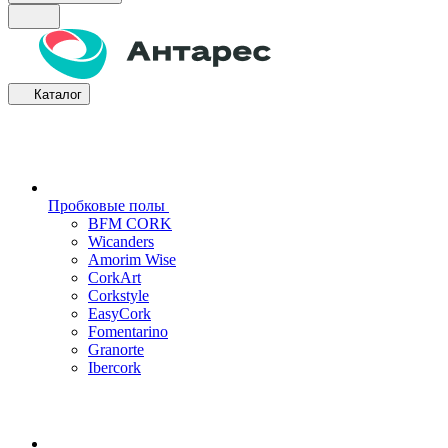
Каталог
Пробковые полы
BFM CORK
Wicanders
Amorim Wise
CorkArt
Corkstyle
EasyCork
Fomentarino
Granorte
Ibercork