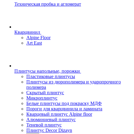
Техническая пробка и агломерат
Кварцвинил
Alpine Floor
Art East
Плинтусы напольные, порожки
Пластиковые плинтусы
Плинтусы из дюрополимера и ударопрочного
полимера
Скрытый плинтус
Микроплинтус
Белые плинтусы под покраску МДФ
Пороги для кварцвинила и ламината
Кварцевый плинтус Alpine floor
Алюминиевый плинтус
Теневой плинтус
Плинтус Decor Dizayn