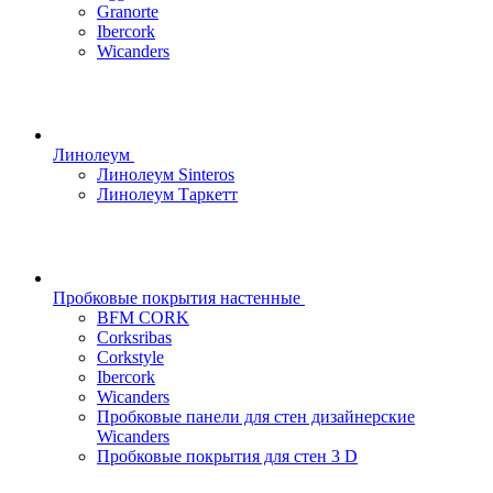
Granorte
Ibercork
Wicanders
Линолеум
Линолеум Sinteros
Линолеум Таркетт
Пробковые покрытия настенные
BFM CORK
Corksribas
Corkstyle
Ibercork
Wicanders
Пробковые панели для стен дизайнерские
Wicanders
Пробковые покрытия для стен 3 D