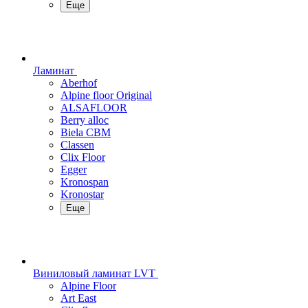
Еще
Ламинат
Aberhof
Alpine floor Original
ALSAFLOOR
Berry alloc
Biela CBM
Classen
Clix Floor
Egger
Kronospan
Kronostar
Еще
Виниловый ламинат LVT
Alpine Floor
Art East