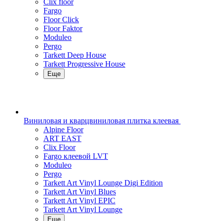
Clix floor
Fargo
Floor Click
Floor Faktor
Moduleo
Pergo
Tarkett Deep House
Tarkett Progressive House
Еще
Виниловая и кварцвиниловая плитка клеевая
Alpine Floor
ART EAST
Clix Floor
Fargo клеевой LVT
Moduleo
Pergo
Tarkett Art Vinyl Lounge Digi Edition
Tarkett Art Vinyl Blues
Tarkett Art Vinyl EPIC
Tarkett Art Vinyl Lounge
Еще