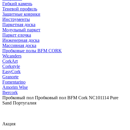
Гибкий камень
Теневой профиль
Защитные коврики
Инструменты
Паркетная доска
Модульный паркет
Паркет елочка
Инженерная доска
Массивная доска
Пробковые полы BFM CORK
Wicanders
CorkArt
Corkstyle
EasyCork
Granorte
Fomentarino
Amorim Wise
Ibercork
Пробковый пол Пробковый пол BFM Cork NC101114 Pure
Sand Португалия
Акция