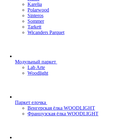
Karelia
Polarwood
Sinteros
Sommer
Tarkett
Wicanders Parquet
Модульный паркет
Lab Arte
Woodlight
Паркет елочка
Венгерская ёлка WOODLIGHT
Французская ёлка WOODLIGHT