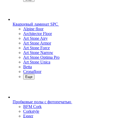
Кварцевый ламинат SPC
Alpine floor
Architector Floor
Art Stone Airy
Art Stone Armor
Art Stone Force
Art Stone Narrow
Art Stone Optima Pro
Art Stone Unica
Betta
Cronafloor
Еще
Пробковые полы с фотопечатью
BFM Cork
Corkstyle
Egger