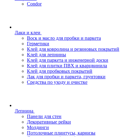
Condor
Лаки и клеи
Воск и масло для пробки и паркета
Герметики
Клей для ковролина и резиновых покрытий
Клей для лепнины
Клей для паркета и инженерной доски
Клей для плитки ПВХ и кварцвинила
Клей для пробковых покрытий
Лак для пробки и паркета, грунтовки
Средства по уходу и очистке
Лепнина
Панели для стен
Декоративные рейки
Молдинги
Потолочные плинтусы, карнизы