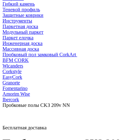
Гибкий камень
Теневой профиль
Защитные коврики
Инструменты
Паркетная доска
Модульный паркет
Паркет елочка
Инженерная доска
Массивная доска
Пробковый пол замковый CorkArt
BFM CORK
Wicanders
Corkstyle
EasyCork
Granorte
Fomentarino
Amorim Wise
Ibercork
Пробковые полы CKЗ 209v NN
Бесплатная доставка