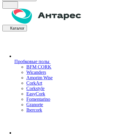
Каталог
Пробковые полы
BFM CORK
Wicanders
Amorim Wise
CorkArt
Corkstyle
EasyCork
Fomentarino
Granorte
Ibercork