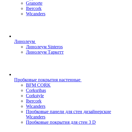
Granorte
Ibercork
Wicanders
Линолеум
Линолеум Sinteros
Линолеум Таркетт
Пробковые покрытия настенные
BFM CORK
Corksribas
Corkstyle
Ibercork
Wicanders
Пробковые панели для стен дизайнерские
Wicanders
Пробковые покрытия для стен 3 D