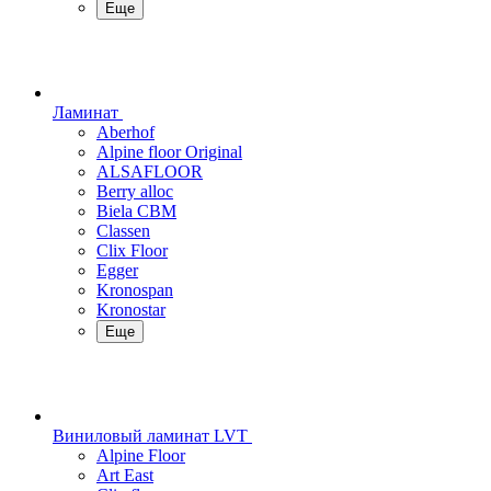
Еще
Ламинат
Aberhof
Alpine floor Original
ALSAFLOOR
Berry alloc
Biela CBM
Classen
Clix Floor
Egger
Kronospan
Kronostar
Еще
Виниловый ламинат LVT
Alpine Floor
Art East