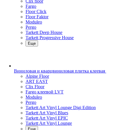
Clix floor
Fargo
Floor Click
Floor Faktor
Moduleo
Pergo
Tarkett Deep House
Tarkett Progressive House
Еще
Виниловая и кварцвиниловая плитка клеевая
Alpine Floor
ART EAST
Clix Floor
Fargo клеевой LVT
Moduleo
Pergo
Tarkett Art Vinyl Lounge Digi Edition
Tarkett Art Vinyl Blues
Tarkett Art Vinyl EPIC
Tarkett Art Vinyl Lounge
Еще