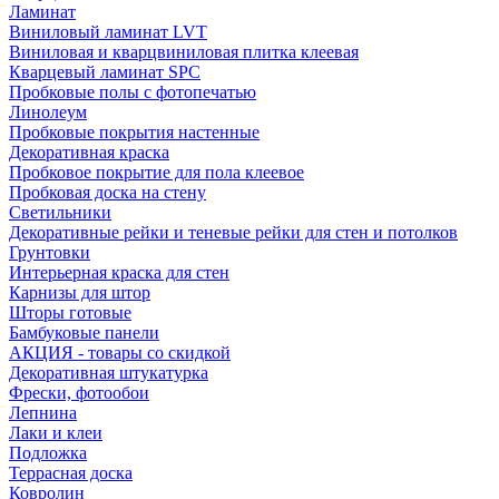
Ламинат
Виниловый ламинат LVT
Виниловая и кварцвиниловая плитка клеевая
Кварцевый ламинат SPC
Пробковые полы с фотопечатью
Линолеум
Пробковые покрытия настенные
Декоративная краска
Пробковое покрытие для пола клеевое
Пробковая доска на стену
Светильники
Декоративные рейки и теневые рейки для стен и потолков
Грунтовки
Интерьерная краска для стен
Карнизы для штор
Шторы готовые
Бамбуковые панели
АКЦИЯ - товары со скидкой
Декоративная штукатурка
Фрески, фотообои
Лепнина
Лаки и клеи
Подложка
Террасная доска
Ковролин