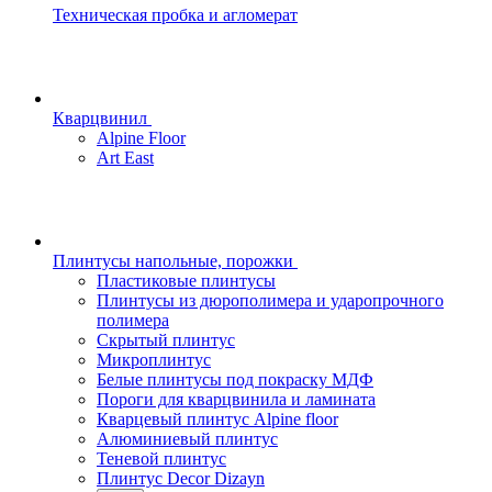
Техническая пробка и агломерат
Кварцвинил
Alpine Floor
Art East
Плинтусы напольные, порожки
Пластиковые плинтусы
Плинтусы из дюрополимера и ударопрочного
полимера
Скрытый плинтус
Микроплинтус
Белые плинтусы под покраску МДФ
Пороги для кварцвинила и ламината
Кварцевый плинтус Alpine floor
Алюминиевый плинтус
Теневой плинтус
Плинтус Decor Dizayn