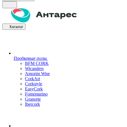
Каталог
Пробковые полы
BFM CORK
Wicanders
Amorim Wise
CorkArt
Corkstyle
EasyCork
Fomentarino
Granorte
Ibercork