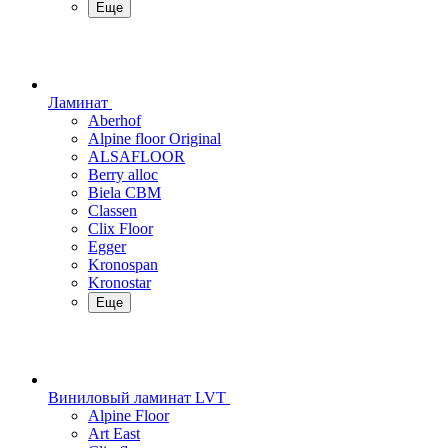
Еще
Ламинат
Aberhof
Alpine floor Original
ALSAFLOOR
Berry alloc
Biela CBM
Classen
Clix Floor
Egger
Kronospan
Kronostar
Еще
Виниловый ламинат LVT
Alpine Floor
Art East