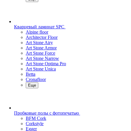
Кварцевый ламинат SPC
Alpine floor
Architector Floor
Art Stone Airy
Art Stone Armor
Art Stone Force
Art Stone Narrow
Art Stone Optima Pro
Art Stone Unica
Betta
Cronafloor
Еще
Пробковые полы с фотопечатью
BFM Cork
Corkstyle
Egger