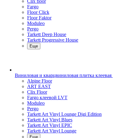
Clix floor
Fargo
Floor Click
Floor Faktor
Moduleo
Pergo
Tarkett Deep House
Tarkett Progressive House
Еще
Виниловая и кварцвиниловая плитка клеевая
Alpine Floor
ART EAST
Clix Floor
Fargo клеевой LVT
Moduleo
Pergo
Tarkett Art Vinyl Lounge Digi Edition
Tarkett Art Vinyl Blues
Tarkett Art Vinyl EPIC
Tarkett Art Vinyl Lounge
Еще