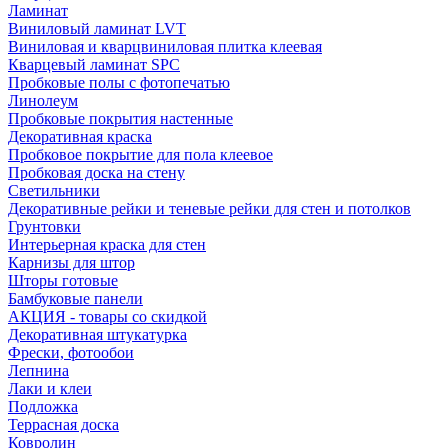
Ламинат
Виниловый ламинат LVT
Виниловая и кварцвиниловая плитка клеевая
Кварцевый ламинат SPC
Пробковые полы с фотопечатью
Линолеум
Пробковые покрытия настенные
Декоративная краска
Пробковое покрытие для пола клеевое
Пробковая доска на стену
Светильники
Декоративные рейки и теневые рейки для стен и потолков
Грунтовки
Интерьерная краска для стен
Карнизы для штор
Шторы готовые
Бамбуковые панели
АКЦИЯ - товары со скидкой
Декоративная штукатурка
Фрески, фотообои
Лепнина
Лаки и клеи
Подложка
Террасная доска
Ковролин