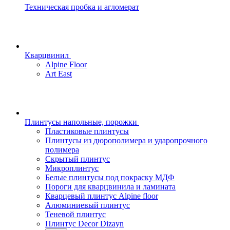
Техническая пробка и агломерат
Кварцвинил
Alpine Floor
Art East
Плинтусы напольные, порожки
Пластиковые плинтусы
Плинтусы из дюрополимера и ударопрочного
полимера
Скрытый плинтус
Микроплинтус
Белые плинтусы под покраску МДФ
Пороги для кварцвинила и ламината
Кварцевый плинтус Alpine floor
Алюминиевый плинтус
Теневой плинтус
Плинтус Decor Dizayn