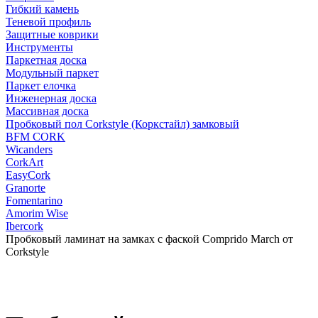
Гибкий камень
Теневой профиль
Защитные коврики
Инструменты
Паркетная доска
Модульный паркет
Паркет елочка
Инженерная доска
Массивная доска
Пробковый пол Corkstyle (Коркстайл) замковый
BFM CORK
Wicanders
CorkArt
EasyCork
Granorte
Fomentarino
Amorim Wise
Ibercork
Пробковый ламинат на замках с фаской Comprido March от
Corkstyle