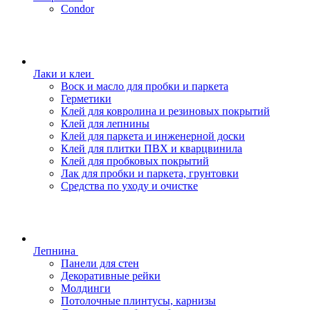
Condor
Лаки и клеи
Воск и масло для пробки и паркета
Герметики
Клей для ковролина и резиновых покрытий
Клей для лепнины
Клей для паркета и инженерной доски
Клей для плитки ПВХ и кварцвинила
Клей для пробковых покрытий
Лак для пробки и паркета, грунтовки
Средства по уходу и очистке
Лепнина
Панели для стен
Декоративные рейки
Молдинги
Потолочные плинтусы, карнизы