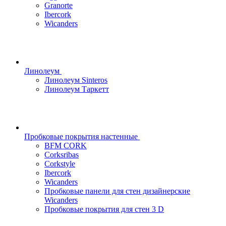
Granorte
Ibercork
Wicanders
Линолеум
Линолеум Sinteros
Линолеум Таркетт
Пробковые покрытия настенные
BFM CORK
Corksribas
Corkstyle
Ibercork
Wicanders
Пробковые панели для стен дизайнерские
Wicanders
Пробковые покрытия для стен 3 D