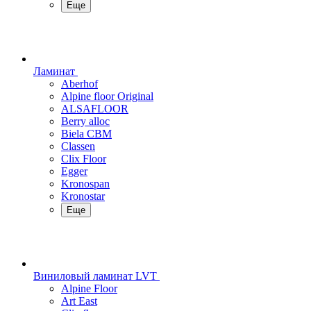
Еще
Ламинат
Aberhof
Alpine floor Original
ALSAFLOOR
Berry alloc
Biela CBM
Classen
Clix Floor
Egger
Kronospan
Kronostar
Еще
Виниловый ламинат LVT
Alpine Floor
Art East