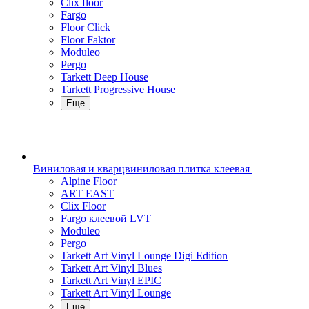
Clix floor
Fargo
Floor Click
Floor Faktor
Moduleo
Pergo
Tarkett Deep House
Tarkett Progressive House
Еще
Виниловая и кварцвиниловая плитка клеевая
Alpine Floor
ART EAST
Clix Floor
Fargo клеевой LVT
Moduleo
Pergo
Tarkett Art Vinyl Lounge Digi Edition
Tarkett Art Vinyl Blues
Tarkett Art Vinyl EPIC
Tarkett Art Vinyl Lounge
Еще