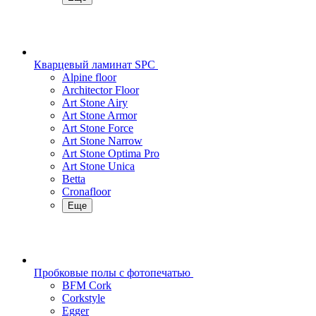
Кварцевый ламинат SPC
Alpine floor
Architector Floor
Art Stone Airy
Art Stone Armor
Art Stone Force
Art Stone Narrow
Art Stone Optima Pro
Art Stone Unica
Betta
Cronafloor
Еще
Пробковые полы с фотопечатью
BFM Cork
Corkstyle
Egger