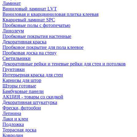
Ламинат
Виниловый ламинат LVT
Виниловая и кварцвиниловая плитка клеевая
Кварцевый ламинат SPC
Пробковые полы с фотопечатью
Линолеум
Пробковые покрытия настенные
Декоративная краска
Пробковое покрытие для пола клеевое
Пробковая доска на стену
Светильники
Декоративные рейки и теневые рейки для стен и потолков
Грунтовки
Интерьерная краска для стен
Карнизы для штор
Шторы готовые
Бамбуковые панели
АКЦИЯ - товары со скидкой
Декоративная штукатурка
Фрески, фотообои
Лепнина
Лаки и клеи
Подложка
Террасная доска
Ковролин