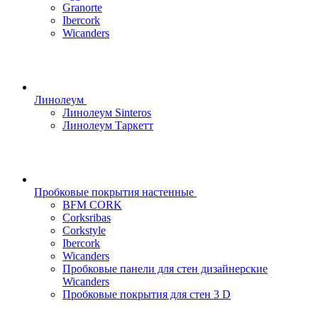
Granorte
Ibercork
Wicanders
Линолеум
Линолеум Sinteros
Линолеум Таркетт
Пробковые покрытия настенные
BFM CORK
Corksribas
Corkstyle
Ibercork
Wicanders
Пробковые панели для стен дизайнерские
Wicanders
Пробковые покрытия для стен 3 D