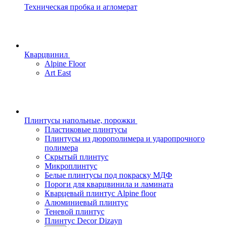
Техническая пробка и агломерат
Кварцвинил
Alpine Floor
Art East
Плинтусы напольные, порожки
Пластиковые плинтусы
Плинтусы из дюрополимера и ударопрочного
полимера
Скрытый плинтус
Микроплинтус
Белые плинтусы под покраску МДФ
Пороги для кварцвинила и ламината
Кварцевый плинтус Alpine floor
Алюминиевый плинтус
Теневой плинтус
Плинтус Decor Dizayn