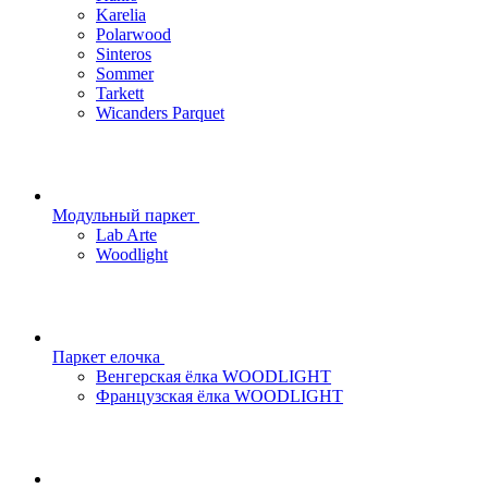
Karelia
Polarwood
Sinteros
Sommer
Tarkett
Wicanders Parquet
Модульный паркет
Lab Arte
Woodlight
Паркет елочка
Венгерская ёлка WOODLIGHT
Французская ёлка WOODLIGHT