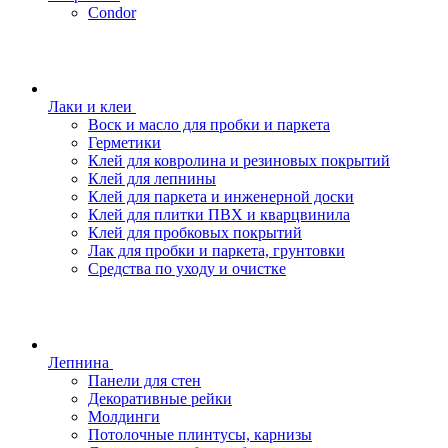
Condor
Лаки и клеи
Воск и масло для пробки и паркета
Герметики
Клей для ковролина и резиновых покрытий
Клей для лепнины
Клей для паркета и инженерной доски
Клей для плитки ПВХ и кварцвинила
Клей для пробковых покрытий
Лак для пробки и паркета, грунтовки
Средства по уходу и очистке
Лепнина
Панели для стен
Декоративные рейки
Молдинги
Потолочные плинтусы, карнизы