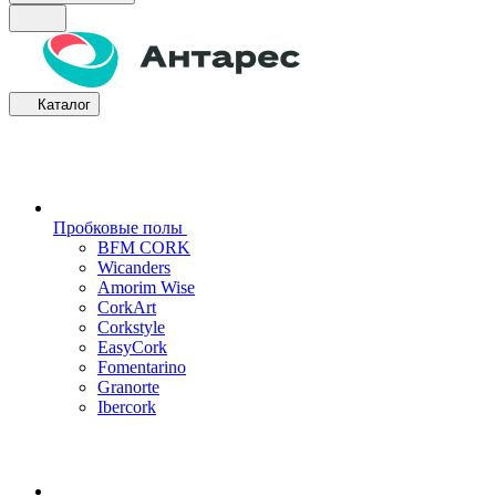
Каталог
Пробковые полы
BFM CORK
Wicanders
Amorim Wise
CorkArt
Corkstyle
EasyCork
Fomentarino
Granorte
Ibercork