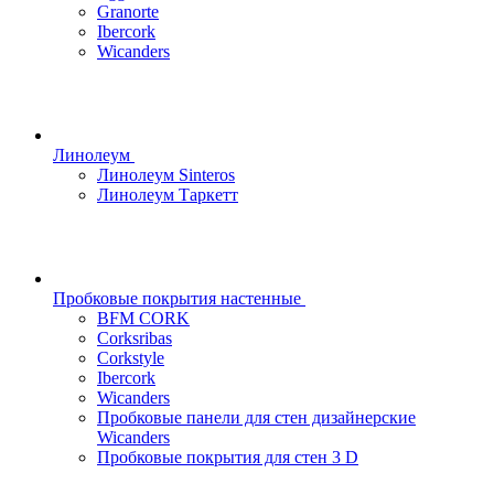
Granorte
Ibercork
Wicanders
Линолеум
Линолеум Sinteros
Линолеум Таркетт
Пробковые покрытия настенные
BFM CORK
Corksribas
Corkstyle
Ibercork
Wicanders
Пробковые панели для стен дизайнерские
Wicanders
Пробковые покрытия для стен 3 D