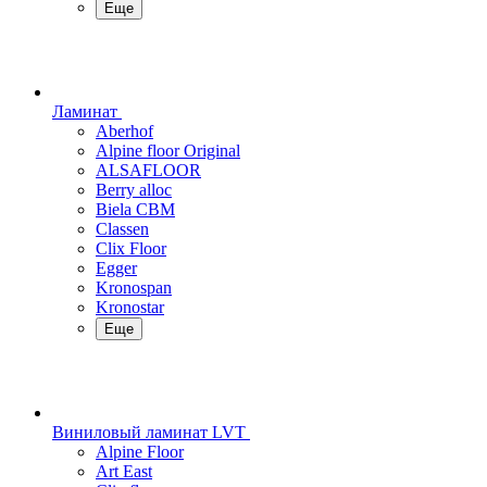
Еще
Ламинат
Aberhof
Alpine floor Original
ALSAFLOOR
Berry alloc
Biela CBM
Classen
Clix Floor
Egger
Kronospan
Kronostar
Еще
Виниловый ламинат LVT
Alpine Floor
Art East