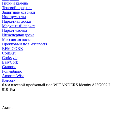
Гибкий камень
Теневой профиль
Защитные коврики
Инструменты
Паркетная доска
Модульный паркет
Паркет елочка
Инженерная доска
Массивная доска
Пробковый пол Wicanders
BFM CORK
CorkArt
Corkstyle
EasyCork
Granorte
Fomentarino
Amorim Wise
Ibercork
6 мм клеевой пробковый пол WICANDERS Identity AJ3G002 I
910 Tea
Акция