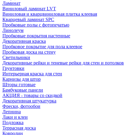
Ламинат
Виниловый ламинат LVT
Виниловая и кварцвиниловая плитка клеевая
Кварцевый ламинат SPC
Пробковые полы с фотопечатью
Линолеум
Пробковые покрытия настенные
Декоративная краска
Пробковое покрытие для пола клеевое
Пробковая доска на стену
Светильники
Декоративные рейки и теневые рейки для стен и потолков
Грунтовки
Интерьерная краска для стен
Карнизы для штор
Шторы готовые
Бамбуковые панели
АКЦИЯ - товары со скидкой
Декоративная штукатурка
Фрески, фотообои
Лепнина
Лаки и клеи
Подложка
Террасная доска
Ковролин