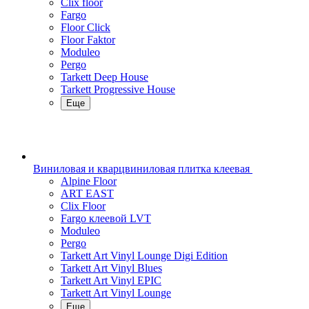
Clix floor
Fargo
Floor Click
Floor Faktor
Moduleo
Pergo
Tarkett Deep House
Tarkett Progressive House
Еще
Виниловая и кварцвиниловая плитка клеевая
Alpine Floor
ART EAST
Clix Floor
Fargo клеевой LVT
Moduleo
Pergo
Tarkett Art Vinyl Lounge Digi Edition
Tarkett Art Vinyl Blues
Tarkett Art Vinyl EPIC
Tarkett Art Vinyl Lounge
Еще