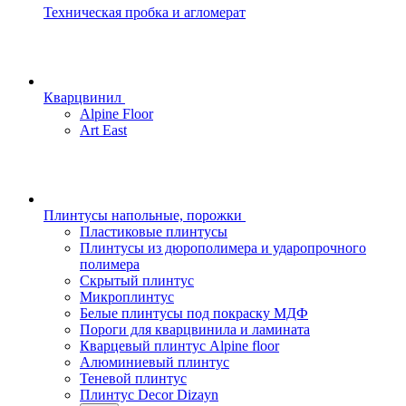
Техническая пробка и агломерат
Кварцвинил
Alpine Floor
Art East
Плинтусы напольные, порожки
Пластиковые плинтусы
Плинтусы из дюрополимера и ударопрочного
полимера
Скрытый плинтус
Микроплинтус
Белые плинтусы под покраску МДФ
Пороги для кварцвинила и ламината
Кварцевый плинтус Alpine floor
Алюминиевый плинтус
Теневой плинтус
Плинтус Decor Dizayn