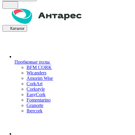
Каталог
Пробковые полы
BFM CORK
Wicanders
Amorim Wise
CorkArt
Corkstyle
EasyCork
Fomentarino
Granorte
Ibercork