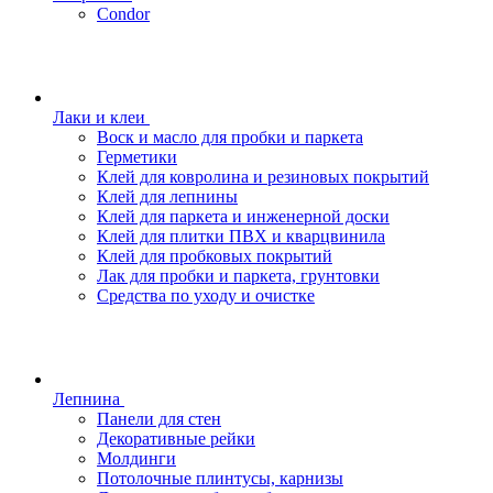
Condor
Лаки и клеи
Воск и масло для пробки и паркета
Герметики
Клей для ковролина и резиновых покрытий
Клей для лепнины
Клей для паркета и инженерной доски
Клей для плитки ПВХ и кварцвинила
Клей для пробковых покрытий
Лак для пробки и паркета, грунтовки
Средства по уходу и очистке
Лепнина
Панели для стен
Декоративные рейки
Молдинги
Потолочные плинтусы, карнизы