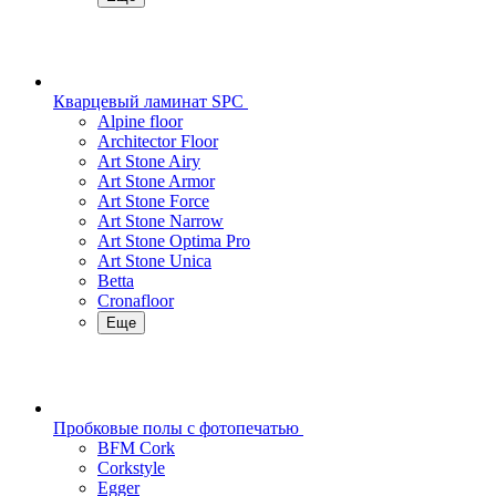
Кварцевый ламинат SPC
Alpine floor
Architector Floor
Art Stone Airy
Art Stone Armor
Art Stone Force
Art Stone Narrow
Art Stone Optima Pro
Art Stone Unica
Betta
Cronafloor
Еще
Пробковые полы с фотопечатью
BFM Cork
Corkstyle
Egger