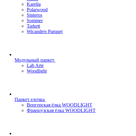
Karelia
Polarwood
Sinteros
Sommer
Tarkett
Wicanders Parquet
Модульный паркет
Lab Arte
Woodlight
Паркет елочка
Венгерская ёлка WOODLIGHT
Французская ёлка WOODLIGHT