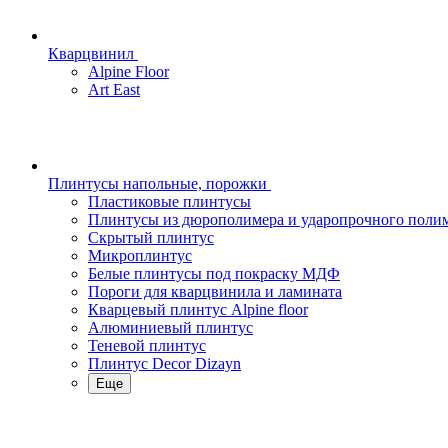
Кварцвинил
Alpine Floor
Art East
Плинтусы напольные, порожки
Пластиковые плинтусы
Плинтусы из дюрополимера и ударопрочного поли
Скрытый плинтус
Микроплинтус
Белые плинтусы под покраску МДФ
Пороги для кварцвинила и ламината
Кварцевый плинтус Alpine floor
Алюминиевый плинтус
Теневой плинтус
Плинтус Decor Dizayn
Еще