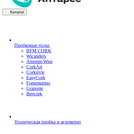
Каталог
Пробковые полы
BFM CORK
Wicanders
Amorim Wise
CorkArt
Corkstyle
EasyCork
Fomentarino
Granorte
Ibercork
Техническая пробка и агломерат