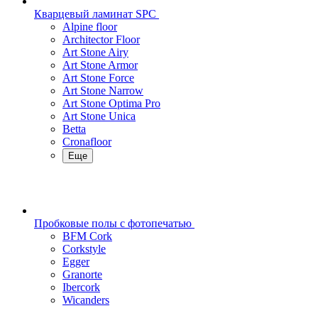
Кварцевый ламинат SPC
Alpine floor
Architector Floor
Art Stone Airy
Art Stone Armor
Art Stone Force
Art Stone Narrow
Art Stone Optima Pro
Art Stone Unica
Betta
Cronafloor
Еще
Пробковые полы с фотопечатью
BFM Cork
Corkstyle
Egger
Granorte
Ibercork
Wicanders