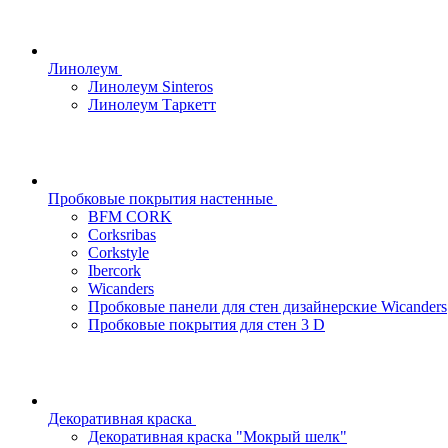
Линолеум
Линолеум Sinteros
Линолеум Таркетт
Пробковые покрытия настенные
BFM CORK
Corksribas
Corkstyle
Ibercork
Wicanders
Пробковые панели для стен дизайнерские Wicanders
Пробковые покрытия для стен 3 D
Декоративная краска
Декоративная краска "Мокрый шелк"