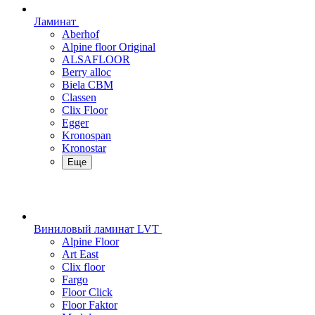
Ламинат
Aberhof
Alpine floor Original
ALSAFLOOR
Berry alloc
Biela CBM
Classen
Clix Floor
Egger
Kronospan
Kronostar
Еще
Виниловый ламинат LVT
Alpine Floor
Art East
Clix floor
Fargo
Floor Click
Floor Faktor