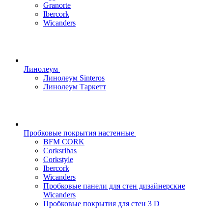
Granorte
Ibercork
Wicanders
Линолеум
Линолеум Sinteros
Линолеум Таркетт
Пробковые покрытия настенные
BFM CORK
Corksribas
Corkstyle
Ibercork
Wicanders
Пробковые панели для стен дизайнерские
Wicanders
Пробковые покрытия для стен 3 D