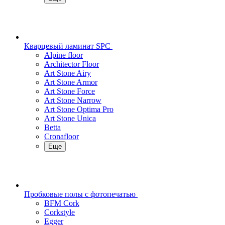
Кварцевый ламинат SPC
Alpine floor
Architector Floor
Art Stone Airy
Art Stone Armor
Art Stone Force
Art Stone Narrow
Art Stone Optima Pro
Art Stone Unica
Betta
Cronafloor
Еще
Пробковые полы с фотопечатью
BFM Cork
Corkstyle
Egger