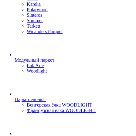
Karelia
Polarwood
Sinteros
Sommer
Tarkett
Wicanders Parquet
Модульный паркет
Lab Arte
Woodlight
Паркет елочка
Венгерская ёлка WOODLIGHT
Французская ёлка WOODLIGHT