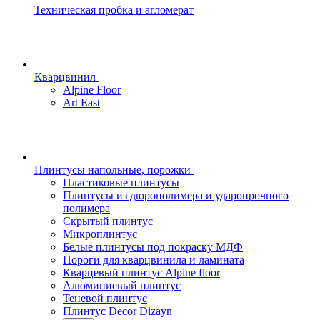
Техническая пробка и агломерат
Кварцвинил
Alpine Floor
Art East
Плинтусы напольные, порожки
Пластиковые плинтусы
Плинтусы из дюрополимера и ударопрочного
полимера
Скрытый плинтус
Микроплинтус
Белые плинтусы под покраску МДФ
Пороги для кварцвинила и ламината
Кварцевый плинтус Alpine floor
Алюминиевый плинтус
Теневой плинтус
Плинтус Decor Dizayn