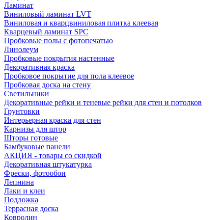
Ламинат
Виниловый ламинат LVT
Виниловая и кварцвиниловая плитка клеевая
Кварцевый ламинат SPC
Пробковые полы с фотопечатью
Линолеум
Пробковые покрытия настенные
Декоративная краска
Пробковое покрытие для пола клеевое
Пробковая доска на стену
Светильники
Декоративные рейки и теневые рейки для стен и потолков
Грунтовки
Интерьерная краска для стен
Карнизы для штор
Шторы готовые
Бамбуковые панели
АКЦИЯ - товары со скидкой
Декоративная штукатурка
Фрески, фотообои
Лепнина
Лаки и клеи
Подложка
Террасная доска
Ковролин