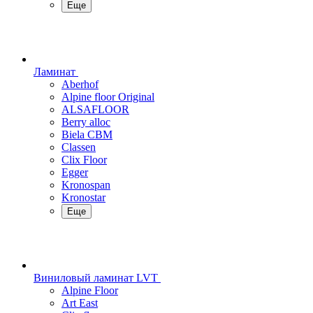
Еще
Ламинат
Aberhof
Alpine floor Original
ALSAFLOOR
Berry alloc
Biela CBM
Classen
Clix Floor
Egger
Kronospan
Kronostar
Еще
Виниловый ламинат LVT
Alpine Floor
Art East