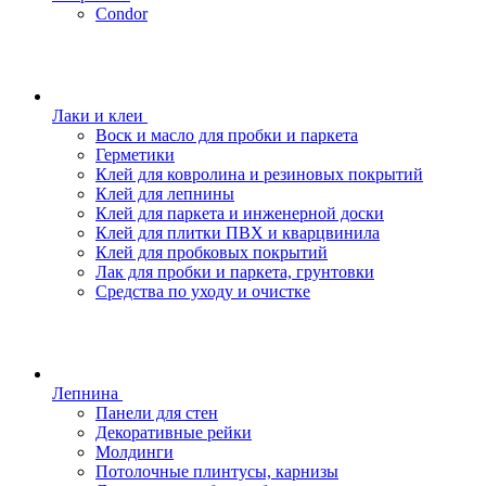
Condor
Лаки и клеи
Воск и масло для пробки и паркета
Герметики
Клей для ковролина и резиновых покрытий
Клей для лепнины
Клей для паркета и инженерной доски
Клей для плитки ПВХ и кварцвинила
Клей для пробковых покрытий
Лак для пробки и паркета, грунтовки
Средства по уходу и очистке
Лепнина
Панели для стен
Декоративные рейки
Молдинги
Потолочные плинтусы, карнизы