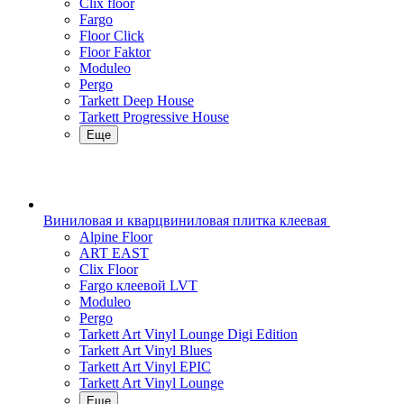
Clix floor
Fargo
Floor Click
Floor Faktor
Moduleo
Pergo
Tarkett Deep House
Tarkett Progressive House
Еще
Виниловая и кварцвиниловая плитка клеевая
Alpine Floor
ART EAST
Clix Floor
Fargo клеевой LVT
Moduleo
Pergo
Tarkett Art Vinyl Lounge Digi Edition
Tarkett Art Vinyl Blues
Tarkett Art Vinyl EPIC
Tarkett Art Vinyl Lounge
Еще