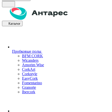
Каталог
Пробковые полы
BFM CORK
Wicanders
Amorim Wise
CorkArt
Corkstyle
EasyCork
Fomentarino
Granorte
Ibercork