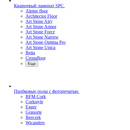
Кварцевый ламинат SPC
Alpine floor
Architector Floor
Art Stone Airy
Art Stone Armor
Art Stone Force
Art Stone Narrow
Art Stone Optima Pro
Art Stone Unica
Betta
Cronafloor
Еще
Пробковые полы с фотопечатью
BFM Cork
Corkstyle
Egger
Granorte
Ibercork
Wicanders