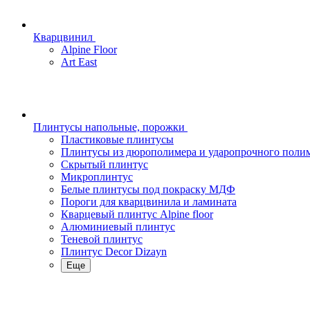
Кварцвинил
Alpine Floor
Art East
Плинтусы напольные, порожки
Пластиковые плинтусы
Плинтусы из дюрополимера и ударопрочного поли
Скрытый плинтус
Микроплинтус
Белые плинтусы под покраску МДФ
Пороги для кварцвинила и ламината
Кварцевый плинтус Alpine floor
Алюминиевый плинтус
Теневой плинтус
Плинтус Decor Dizayn
Еще