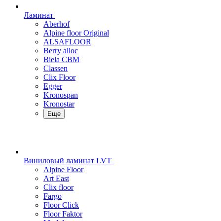
Ламинат
Aberhof
Alpine floor Original
ALSAFLOOR
Berry alloc
Biela CBM
Classen
Clix Floor
Egger
Kronospan
Kronostar
Еще
Виниловый ламинат LVT
Alpine Floor
Art East
Clix floor
Fargo
Floor Click
Floor Faktor