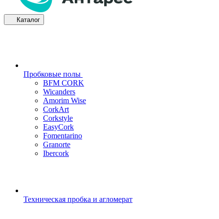
Каталог
Пробковые полы
BFM CORK
Wicanders
Amorim Wise
CorkArt
Corkstyle
EasyCork
Fomentarino
Granorte
Ibercork
Техническая пробка и агломерат