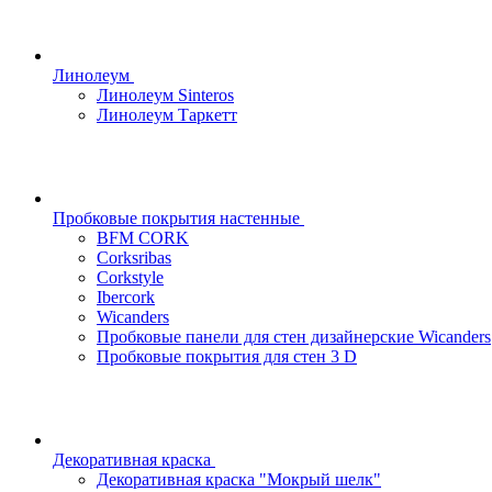
Линолеум
Линолеум Sinteros
Линолеум Таркетт
Пробковые покрытия настенные
BFM CORK
Corksribas
Corkstyle
Ibercork
Wicanders
Пробковые панели для стен дизайнерские Wicanders
Пробковые покрытия для стен 3 D
Декоративная краска
Декоративная краска "Мокрый шелк"