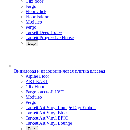
Clix floor
Fargo
Floor Click
Floor Faktor
Moduleo
Pergo
Tarkett Deep House
Tarkett Progressive House
Еще
Виниловая и кварцвиниловая плитка клеевая
Alpine Floor
ART EAST
Clix Floor
Fargo клеевой LVT
Moduleo
Pergo
Tarkett Art Vinyl Lounge Digi Edition
Tarkett Art Vinyl Blues
Tarkett Art Vinyl EPIC
Tarkett Art Vinyl Lounge
Еще