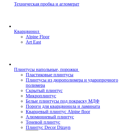
Техническая пробка и агломерат
Кварцвинил
Alpine Floor
Art East
Плинтусы напольные, порожки
Пластиковые плинтусы
Плинтусы из дюрополимера и ударопрочного
полимера
Скрытый плинтус
Микроплинтус
Белые плинтусы под покраску МДФ
Пороги для кварцвинила и ламината
Кварцевый плинтус Alpine floor
Алюминиевый плинтус
Теневой плинтус
Плинтус Decor Dizayn