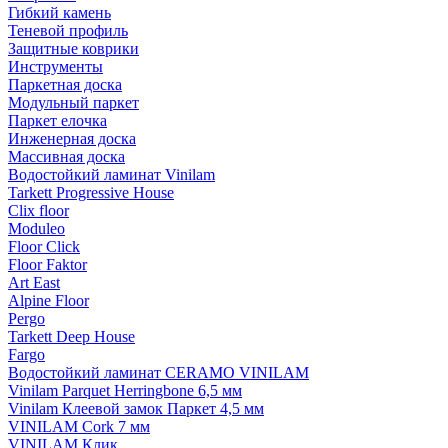
Гибкий камень
Теневой профиль
Защитные коврики
Инструменты
Паркетная доска
Модульный паркет
Паркет елочка
Инженерная доска
Массивная доска
Водостойкий ламинат Vinilam
Tarkett Progressive House
Clix floor
Moduleo
Floor Click
Floor Faktor
Art East
Alpine Floor
Pergo
Tarkett Deep House
Fargo
Водостойкий ламинат CERAMO VINILAM
Vinilam Parquet Herringbone 6,5 мм
Vinilam Клеевой замок Паркет 4,5 мм
VINILAM Cork 7 мм
VINILAM Клик