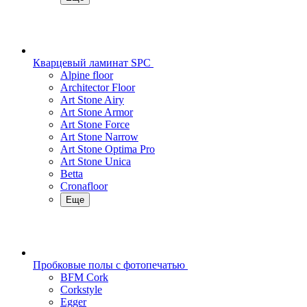
Кварцевый ламинат SPC
Alpine floor
Architector Floor
Art Stone Airy
Art Stone Armor
Art Stone Force
Art Stone Narrow
Art Stone Optima Pro
Art Stone Unica
Betta
Cronafloor
Еще
Пробковые полы с фотопечатью
BFM Cork
Corkstyle
Egger