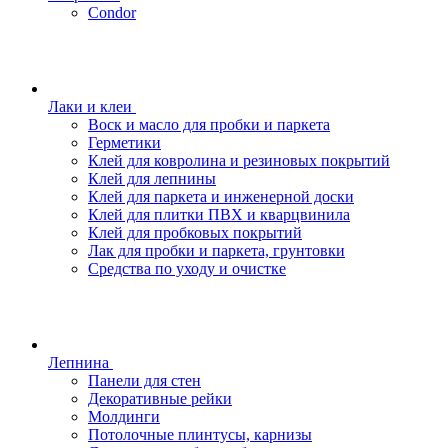
Condor
Лаки и клеи
Воск и масло для пробки и паркета
Герметики
Клей для ковролина и резиновых покрытий
Клей для лепнины
Клей для паркета и инженерной доски
Клей для плитки ПВХ и кварцвинила
Клей для пробковых покрытий
Лак для пробки и паркета, грунтовки
Средства по уходу и очистке
Лепнина
Панели для стен
Декоративные рейки
Молдинги
Потолочные плинтусы, карнизы