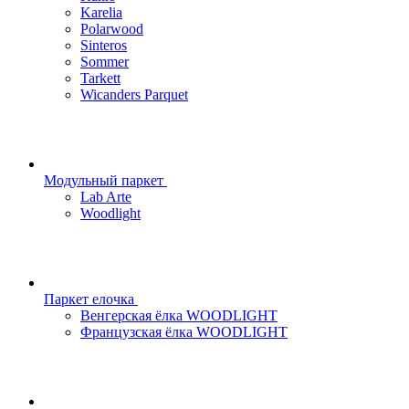
Karelia
Polarwood
Sinteros
Sommer
Tarkett
Wicanders Parquet
Модульный паркет
Lab Arte
Woodlight
Паркет елочка
Венгерская ёлка WOODLIGHT
Французская ёлка WOODLIGHT