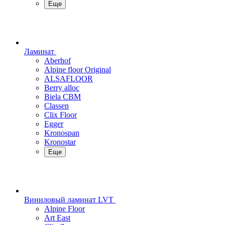
Еще
Ламинат
Aberhof
Alpine floor Original
ALSAFLOOR
Berry alloc
Biela CBM
Classen
Clix Floor
Egger
Kronospan
Kronostar
Еще
Виниловый ламинат LVT
Alpine Floor
Art East