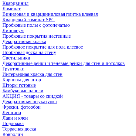
Кварцвинил
Ламинат
Виниловая и кварцвиниловая плитка клеевая
Кварцевый ламинат SPC
Пробковые полы с фотопечатью
Линолеум
Пробковые покрытия настенные
Декоративная краска
Пробковое покрытие для пола клеевое
Пробковая доска на стену
Светильники
Декоративные рейки и теневые рейки для стен и потолков
Грунтовки
Интерьерная краска для стен
Карнизы для штор
Шторы готовые
Бамбуковые панели
АКЦИЯ - товары со скидкой
Декоративная штукатурка
Фрески, фотообои
Лепнина
Лаки и клеи
Подложка
Террасная доска
Ковролин