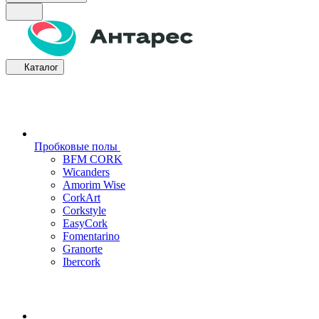
Каталог
Пробковые полы
BFM CORK
Wicanders
Amorim Wise
CorkArt
Corkstyle
EasyCork
Fomentarino
Granorte
Ibercork