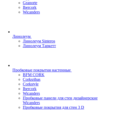
Granorte
Ibercork
Wicanders
Линолеум
Линолеум Sinteros
Линолеум Таркетт
Пробковые покрытия настенные
BFM CORK
Corksribas
Corkstyle
Ibercork
Wicanders
Пробковые панели для стен дизайнерские
Wicanders
Пробковые покрытия для стен 3 D