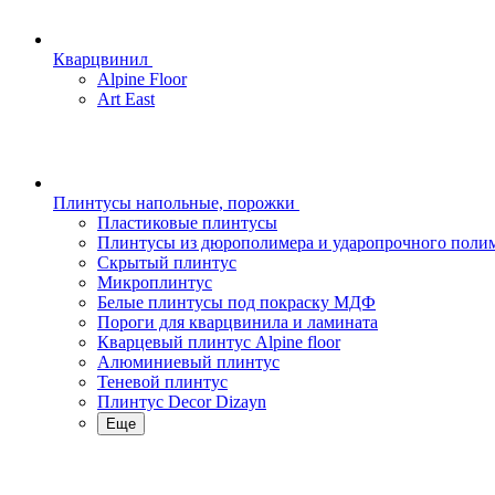
Кварцвинил
Alpine Floor
Art East
Плинтусы напольные, порожки
Пластиковые плинтусы
Плинтусы из дюрополимера и ударопрочного поли
Скрытый плинтус
Микроплинтус
Белые плинтусы под покраску МДФ
Пороги для кварцвинила и ламината
Кварцевый плинтус Alpine floor
Алюминиевый плинтус
Теневой плинтус
Плинтус Decor Dizayn
Еще