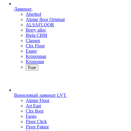
Ламинат
Aberhof
Alpine floor Original
ALSAFLOOR
Berry alloc
Biela CBM
Classen
Clix Floor
Egger
Kronospan
Kronostar
Еще
Виниловый ламинат LVT
Alpine Floor
Art East
Clix floor
Fargo
Floor Click
Floor Faktor