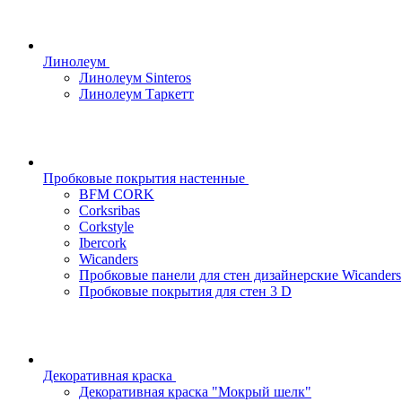
Линолеум
Линолеум Sinteros
Линолеум Таркетт
Пробковые покрытия настенные
BFM CORK
Corksribas
Corkstyle
Ibercork
Wicanders
Пробковые панели для стен дизайнерские Wicanders
Пробковые покрытия для стен 3 D
Декоративная краска
Декоративная краска "Мокрый шелк"