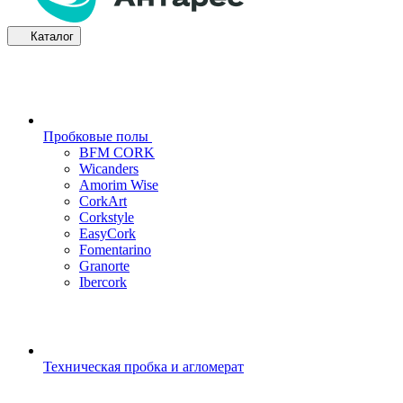
Каталог
Пробковые полы
BFM CORK
Wicanders
Amorim Wise
CorkArt
Corkstyle
EasyCork
Fomentarino
Granorte
Ibercork
Техническая пробка и агломерат