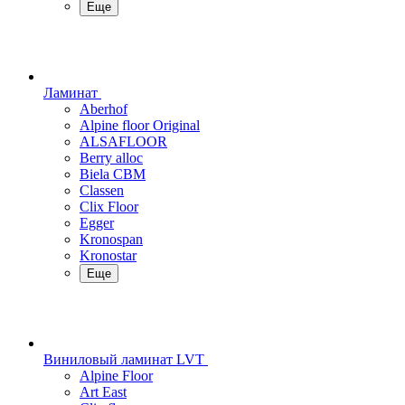
Еще
Ламинат
Aberhof
Alpine floor Original
ALSAFLOOR
Berry alloc
Biela CBM
Classen
Clix Floor
Egger
Kronospan
Kronostar
Еще
Виниловый ламинат LVT
Alpine Floor
Art East