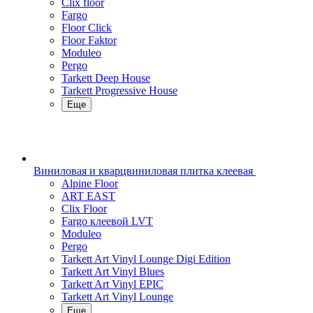
Clix floor
Fargo
Floor Click
Floor Faktor
Moduleo
Pergo
Tarkett Deep House
Tarkett Progressive House
Еще
Виниловая и кварцвиниловая плитка клеевая
Alpine Floor
ART EAST
Clix Floor
Fargo клеевой LVT
Moduleo
Pergo
Tarkett Art Vinyl Lounge Digi Edition
Tarkett Art Vinyl Blues
Tarkett Art Vinyl EPIC
Tarkett Art Vinyl Lounge
Еще