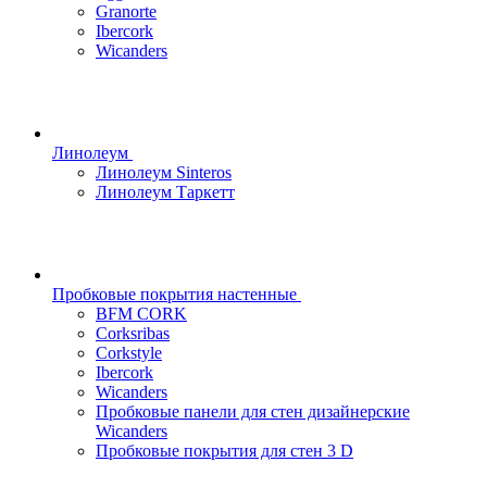
Granorte
Ibercork
Wicanders
Линолеум
Линолеум Sinteros
Линолеум Таркетт
Пробковые покрытия настенные
BFM CORK
Corksribas
Corkstyle
Ibercork
Wicanders
Пробковые панели для стен дизайнерские
Wicanders
Пробковые покрытия для стен 3 D