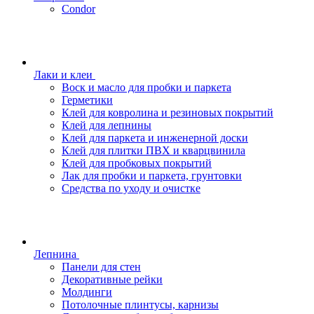
Condor
Лаки и клеи
Воск и масло для пробки и паркета
Герметики
Клей для ковролина и резиновых покрытий
Клей для лепнины
Клей для паркета и инженерной доски
Клей для плитки ПВХ и кварцвинила
Клей для пробковых покрытий
Лак для пробки и паркета, грунтовки
Средства по уходу и очистке
Лепнина
Панели для стен
Декоративные рейки
Молдинги
Потолочные плинтусы, карнизы