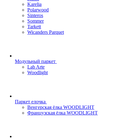
Karelia
Polarwood
Sinteros
Sommer
Tarkett
Wicanders Parquet
Модульный паркет
Lab Arte
Woodlight
Паркет елочка
Венгерская ёлка WOODLIGHT
Французская ёлка WOODLIGHT