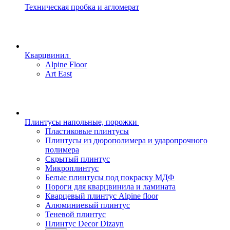
Техническая пробка и агломерат
Кварцвинил
Alpine Floor
Art East
Плинтусы напольные, порожки
Пластиковые плинтусы
Плинтусы из дюрополимера и ударопрочного
полимера
Скрытый плинтус
Микроплинтус
Белые плинтусы под покраску МДФ
Пороги для кварцвинила и ламината
Кварцевый плинтус Alpine floor
Алюминиевый плинтус
Теневой плинтус
Плинтус Decor Dizayn