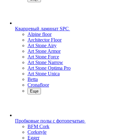
Кварцевый ламинат SPC
Alpine floor
Architector Floor
Art Stone Airy
Art Stone Armor
Art Stone Force
Art Stone Narrow
Art Stone Optima Pro
Art Stone Unica
Betta
Cronafloor
Еще
Пробковые полы с фотопечатью
BFM Cork
Corkstyle
Egger