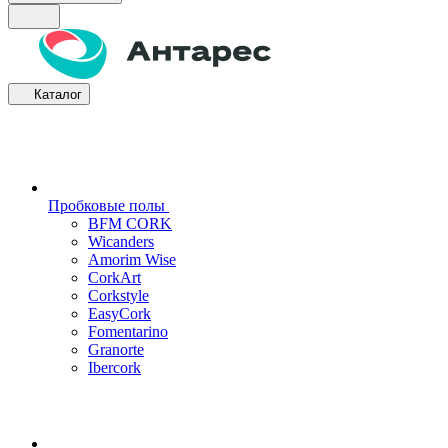
Каталог
Пробковые полы
BFM CORK
Wicanders
Amorim Wise
CorkArt
Corkstyle
EasyCork
Fomentarino
Granorte
Ibercork