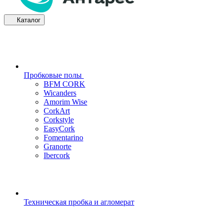
Каталог
Пробковые полы
BFM CORK
Wicanders
Amorim Wise
CorkArt
Corkstyle
EasyCork
Fomentarino
Granorte
Ibercork
Техническая пробка и агломерат