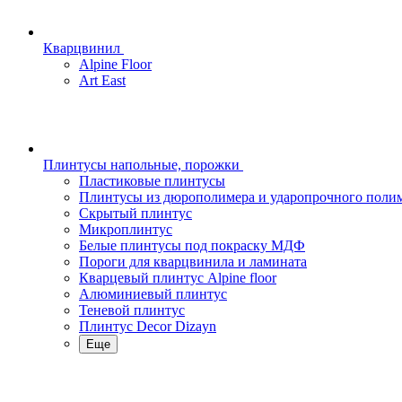
Кварцвинил
Alpine Floor
Art East
Плинтусы напольные, порожки
Пластиковые плинтусы
Плинтусы из дюрополимера и ударопрочного поли
Скрытый плинтус
Микроплинтус
Белые плинтусы под покраску МДФ
Пороги для кварцвинила и ламината
Кварцевый плинтус Alpine floor
Алюминиевый плинтус
Теневой плинтус
Плинтус Decor Dizayn
Еще