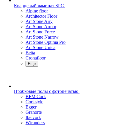
Кварцевый ламинат SPC
Alpine floor
Architector Floor
Art Stone Airy
Art Stone Armor
Art Stone Force
Art Stone Narrow
Art Stone Optima Pro
Art Stone Unica
Betta
Cronafloor
Еще
Пробковые полы с фотопечатью
BFM Cork
Corkstyle
Egger
Granorte
Ibercork
Wicanders