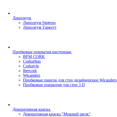
Линолеум
Линолеум Sinteros
Линолеум Таркетт
Пробковые покрытия настенные
BFM CORK
Corksribas
Corkstyle
Ibercork
Wicanders
Пробковые панели для стен дизайнерские Wicanders
Пробковые покрытия для стен 3 D
Декоративная краска
Декоративная краска "Мокрый шелк"