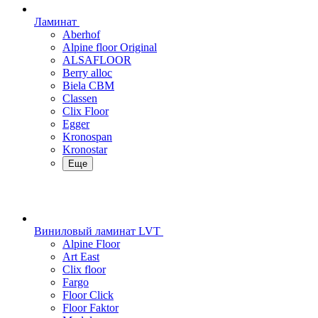
Ламинат
Aberhof
Alpine floor Original
ALSAFLOOR
Berry alloc
Biela CBM
Classen
Clix Floor
Egger
Kronospan
Kronostar
Еще
Виниловый ламинат LVT
Alpine Floor
Art East
Clix floor
Fargo
Floor Click
Floor Faktor