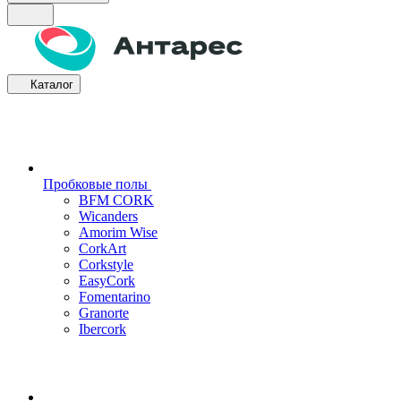
Каталог
Пробковые полы
BFM CORK
Wicanders
Amorim Wise
CorkArt
Corkstyle
EasyCork
Fomentarino
Granorte
Ibercork