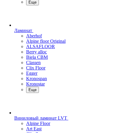
Еще
Ламинат
Aberhof
Alpine floor Original
ALSAFLOOR
Berry alloc
Biela CBM
Classen
Clix Floor
Egger
Kronospan
Kronostar
Еще
Виниловый ламинат LVT
Alpine Floor
Art East