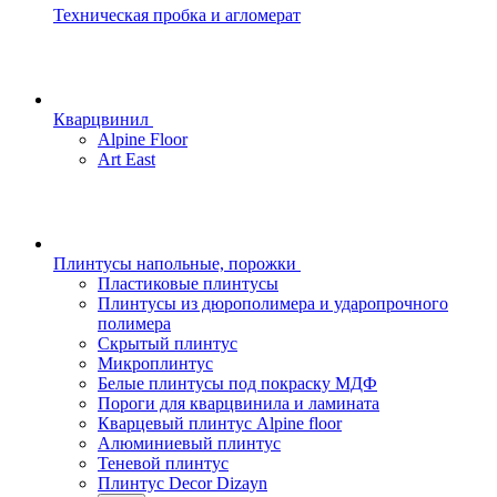
Техническая пробка и агломерат
Кварцвинил
Alpine Floor
Art East
Плинтусы напольные, порожки
Пластиковые плинтусы
Плинтусы из дюрополимера и ударопрочного
полимера
Скрытый плинтус
Микроплинтус
Белые плинтусы под покраску МДФ
Пороги для кварцвинила и ламината
Кварцевый плинтус Alpine floor
Алюминиевый плинтус
Теневой плинтус
Плинтус Decor Dizayn