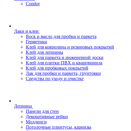
Condor
Лаки и клеи
Воск и масло для пробки и паркета
Герметики
Клей для ковролина и резиновых покрытий
Клей для лепнины
Клей для паркета и инженерной доски
Клей для плитки ПВХ и кварцвинила
Клей для пробковых покрытий
Лак для пробки и паркета, грунтовки
Средства по уходу и очистке
Лепнина
Панели для стен
Декоративные рейки
Молдинги
Потолочные плинтусы, карнизы