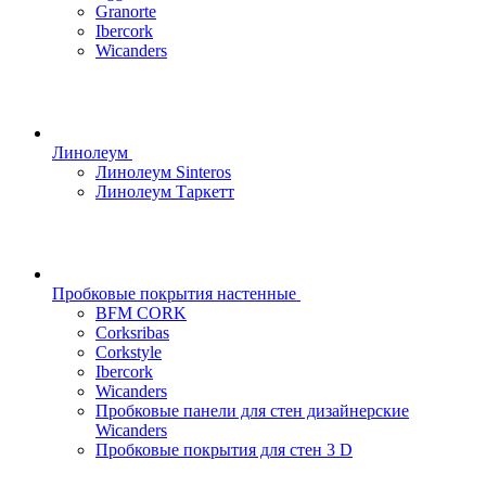
Granorte
Ibercork
Wicanders
Линолеум
Линолеум Sinteros
Линолеум Таркетт
Пробковые покрытия настенные
BFM CORK
Corksribas
Corkstyle
Ibercork
Wicanders
Пробковые панели для стен дизайнерские
Wicanders
Пробковые покрытия для стен 3 D