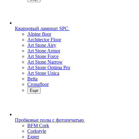
Кварцевый ламинат SPC
Alpine floor
Architector Floor
Art Stone Airy
Art Stone Armor
Art Stone Force
Art Stone Narrow
Art Stone Optima Pro
Art Stone Unica
Betta
Cronafloor
Еще
Пробковые полы с фотопечатью
BFM Cork
Corkstyle
Egger