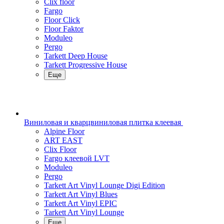
Clix floor
Fargo
Floor Click
Floor Faktor
Moduleo
Pergo
Tarkett Deep House
Tarkett Progressive House
Еще
Виниловая и кварцвиниловая плитка клеевая
Alpine Floor
ART EAST
Clix Floor
Fargo клеевой LVT
Moduleo
Pergo
Tarkett Art Vinyl Lounge Digi Edition
Tarkett Art Vinyl Blues
Tarkett Art Vinyl EPIC
Tarkett Art Vinyl Lounge
Еще