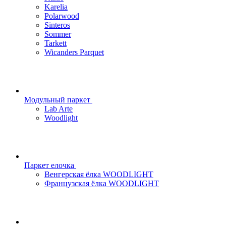
Karelia
Polarwood
Sinteros
Sommer
Tarkett
Wicanders Parquet
Модульный паркет
Lab Arte
Woodlight
Паркет елочка
Венгерская ёлка WOODLIGHT
Французская ёлка WOODLIGHT