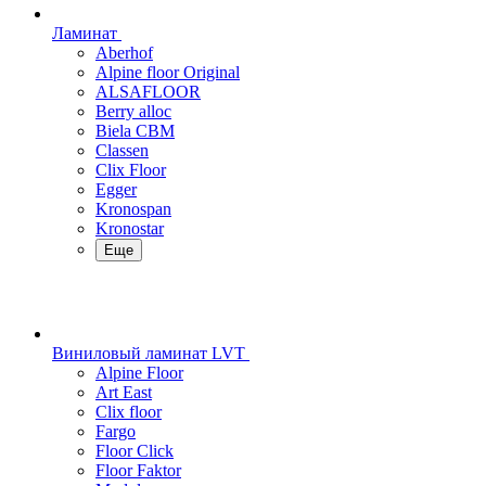
Ламинат
Aberhof
Alpine floor Original
ALSAFLOOR
Berry alloc
Biela CBM
Classen
Clix Floor
Egger
Kronospan
Kronostar
Еще
Виниловый ламинат LVT
Alpine Floor
Art East
Clix floor
Fargo
Floor Click
Floor Faktor