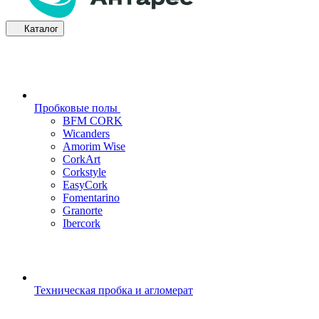
Каталог
Пробковые полы
BFM CORK
Wicanders
Amorim Wise
CorkArt
Corkstyle
EasyCork
Fomentarino
Granorte
Ibercork
Техническая пробка и агломерат