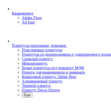
Кварцвинил
Alpine Floor
Art East
Плинтусы напольные, порожки
Пластиковые плинтусы
Плинтусы из дюрополимера и ударопрочного поли
Скрытый плинтус
Микроплинтус
Белые плинтусы под покраску МДФ
Пороги для кварцвинила и ламината
Кварцевый плинтус Alpine floor
Алюминиевый плинтус
Теневой плинтус
Плинтус Decor Dizayn
Еще