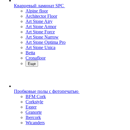
Кварцевый ламинат SPC
Alpine floor
Architector Floor
Art Stone Airy
Art Stone Armor
Art Stone Force
Art Stone Narrow
Art Stone Optima Pro
Art Stone Unica
Betta
Cronafloor
Еще
Пробковые полы с фотопечатью
BFM Cork
Corkstyle
Egger
Granorte
Ibercork
Wicanders