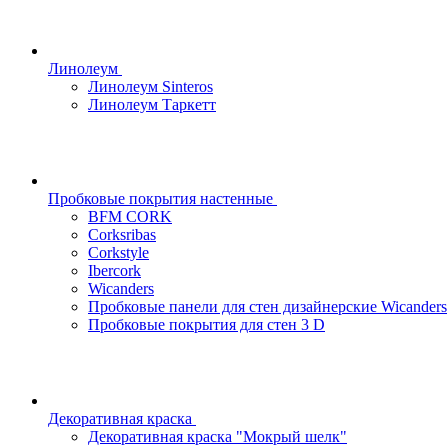
Линолеум
Линолеум Sinteros
Линолеум Таркетт
Пробковые покрытия настенные
BFM CORK
Corksribas
Corkstyle
Ibercork
Wicanders
Пробковые панели для стен дизайнерские Wicanders
Пробковые покрытия для стен 3 D
Декоративная краска
Декоративная краска "Мокрый шелк"