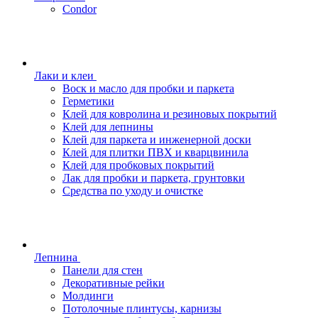
Condor
Лаки и клеи
Воск и масло для пробки и паркета
Герметики
Клей для ковролина и резиновых покрытий
Клей для лепнины
Клей для паркета и инженерной доски
Клей для плитки ПВХ и кварцвинила
Клей для пробковых покрытий
Лак для пробки и паркета, грунтовки
Средства по уходу и очистке
Лепнина
Панели для стен
Декоративные рейки
Молдинги
Потолочные плинтусы, карнизы