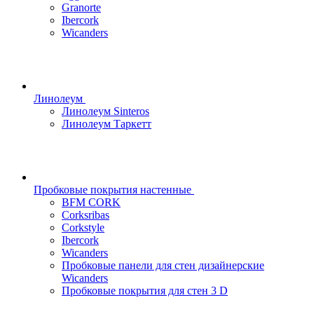
Granorte
Ibercork
Wicanders
Линолеум
Линолеум Sinteros
Линолеум Таркетт
Пробковые покрытия настенные
BFM CORK
Corksribas
Corkstyle
Ibercork
Wicanders
Пробковые панели для стен дизайнерские
Wicanders
Пробковые покрытия для стен 3 D