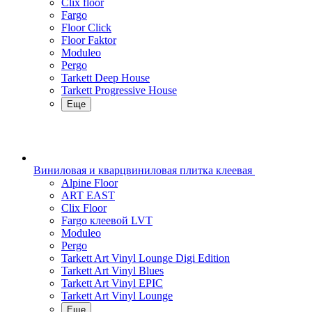
Clix floor
Fargo
Floor Click
Floor Faktor
Moduleo
Pergo
Tarkett Deep House
Tarkett Progressive House
Еще
Виниловая и кварцвиниловая плитка клеевая
Alpine Floor
ART EAST
Clix Floor
Fargo клеевой LVT
Moduleo
Pergo
Tarkett Art Vinyl Lounge Digi Edition
Tarkett Art Vinyl Blues
Tarkett Art Vinyl EPIC
Tarkett Art Vinyl Lounge
Еще