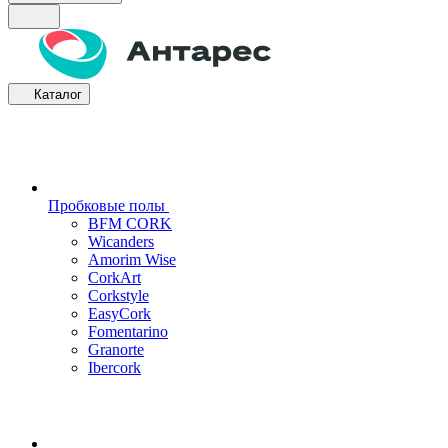
Каталог
Пробковые полы
BFM CORK
Wicanders
Amorim Wise
CorkArt
Corkstyle
EasyCork
Fomentarino
Granorte
Ibercork