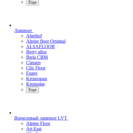
Еще
Ламинат
Aberhof
Alpine floor Original
ALSAFLOOR
Berry alloc
Biela CBM
Classen
Clix Floor
Egger
Kronospan
Kronostar
Еще
Виниловый ламинат LVT
Alpine Floor
Art East