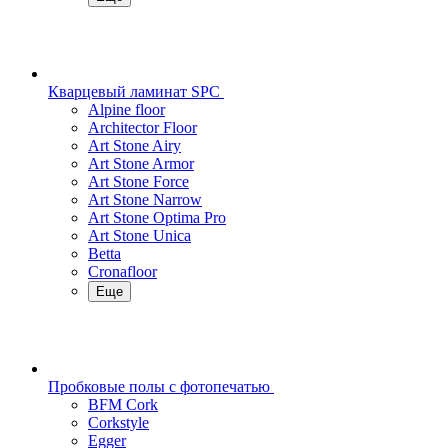
Кварцевый ламинат SPC
Alpine floor
Architector Floor
Art Stone Airy
Art Stone Armor
Art Stone Force
Art Stone Narrow
Art Stone Optima Pro
Art Stone Unica
Betta
Cronafloor
Еще
Пробковые полы с фотопечатью
BFM Cork
Corkstyle
Egger