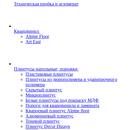
Техническая пробка и агломерат
Кварцвинил
Alpine Floor
Art East
Плинтусы напольные, порожки
Пластиковые плинтусы
Плинтусы из дюрополимера и ударопрочного
полимера
Скрытый плинтус
Микроплинтус
Белые плинтусы под покраску МДФ
Пороги для кварцвинила и ламината
Кварцевый плинтус Alpine floor
Алюминиевый плинтус
Теневой плинтус
Плинтус Decor Dizayn