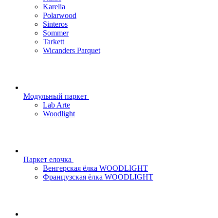
Karelia
Polarwood
Sinteros
Sommer
Tarkett
Wicanders Parquet
Модульный паркет
Lab Arte
Woodlight
Паркет елочка
Венгерская ёлка WOODLIGHT
Французская ёлка WOODLIGHT