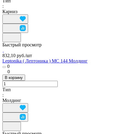
Тип
:
Карниз
Быстрый просмотр
832,10 руб./
шт
Leptonika ( Лептоника ) MC 144 Молдинг
0
0
В корзину
Тип
:
Молдинг
Быстрый просмотр