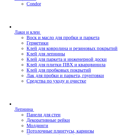
Condor
Лаки и клеи
Воск и масло для пробки и паркета
Герметики
Клей для ковролина и резиновых покрытий
Клей для лепнины
Клей для паркета и инженерной доски
Клей для плитки ПВХ и кварцвинила
Клей для пробковых покрытий
Лак для пробки и паркета, грунтовки
Средства по уходу и очистке
Лепнина
Панели для стен
Декоративные рейки
Молдинги
Потолочные плинтусы, карнизы