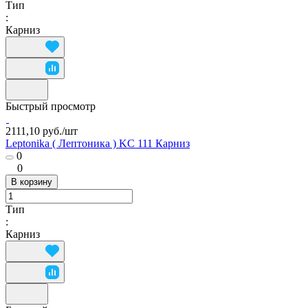
Тип
:
Карниз
Быстрый просмотр
2111,10 руб./
шт
Leptonika ( Лептоника ) KC 111 Карниз
0
0
В корзину
Тип
:
Карниз