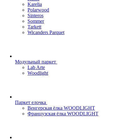
Karelia
Polarwood
Sinteros
Sommer
Tarkett
Wicanders Parquet
Модульный паркет
Lab Arte
Woodlight
Паркет елочка
Венгерская ёлка WOODLIGHT
Французская ёлка WOODLIGHT