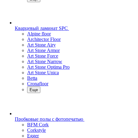
Кварцевый ламинат SPC
Alpine floor
Architector Floor
Art Stone Airy
Art Stone Armor
Art Stone Force
Art Stone Narrow
Art Stone Optima Pro
Art Stone Unica
Betta
Cronafloor
Еще
Пробковые полы с фотопечатью
BFM Cork
Corkstyle
Egger