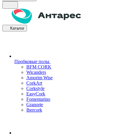
Каталог
Пробковые полы
BFM CORK
Wicanders
Amorim Wise
CorkArt
Corkstyle
EasyCork
Fomentarino
Granorte
Ibercork