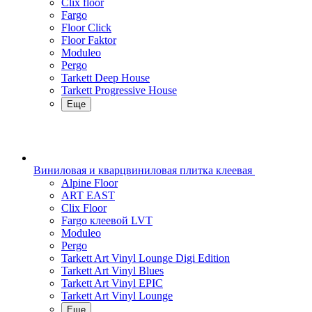
Clix floor
Fargo
Floor Click
Floor Faktor
Moduleo
Pergo
Tarkett Deep House
Tarkett Progressive House
Еще
Виниловая и кварцвиниловая плитка клеевая
Alpine Floor
ART EAST
Clix Floor
Fargo клеевой LVT
Moduleo
Pergo
Tarkett Art Vinyl Lounge Digi Edition
Tarkett Art Vinyl Blues
Tarkett Art Vinyl EPIC
Tarkett Art Vinyl Lounge
Еще