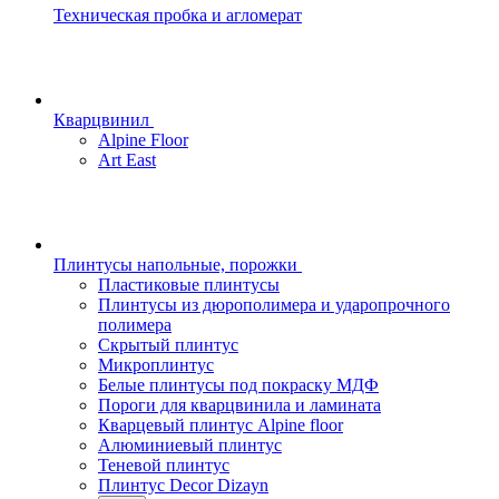
Техническая пробка и агломерат
Кварцвинил
Alpine Floor
Art East
Плинтусы напольные, порожки
Пластиковые плинтусы
Плинтусы из дюрополимера и ударопрочного
полимера
Скрытый плинтус
Микроплинтус
Белые плинтусы под покраску МДФ
Пороги для кварцвинила и ламината
Кварцевый плинтус Alpine floor
Алюминиевый плинтус
Теневой плинтус
Плинтус Decor Dizayn