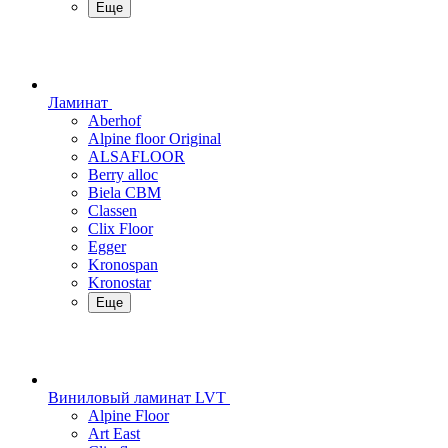
Еще
Ламинат
Aberhof
Alpine floor Original
ALSAFLOOR
Berry alloc
Biela CBM
Classen
Clix Floor
Egger
Kronospan
Kronostar
Еще
Виниловый ламинат LVT
Alpine Floor
Art East