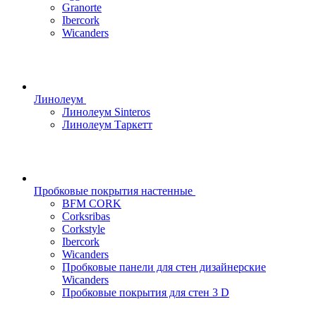
Granorte
Ibercork
Wicanders
Линолеум
Линолеум Sinteros
Линолеум Таркетт
Пробковые покрытия настенные
BFM CORK
Corksribas
Corkstyle
Ibercork
Wicanders
Пробковые панели для стен дизайнерские
Wicanders
Пробковые покрытия для стен 3 D