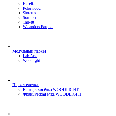
Karelia
Polarwood
Sinteros
Sommer
Tarkett
Wicanders Parquet
Модульный паркет
Lab Arte
Woodlight
Паркет елочка
Венгерская ёлка WOODLIGHT
Французская ёлка WOODLIGHT