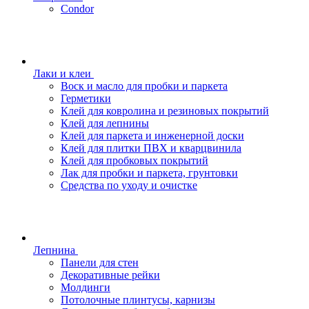
Condor
Лаки и клеи
Воск и масло для пробки и паркета
Герметики
Клей для ковролина и резиновых покрытий
Клей для лепнины
Клей для паркета и инженерной доски
Клей для плитки ПВХ и кварцвинила
Клей для пробковых покрытий
Лак для пробки и паркета, грунтовки
Средства по уходу и очистке
Лепнина
Панели для стен
Декоративные рейки
Молдинги
Потолочные плинтусы, карнизы