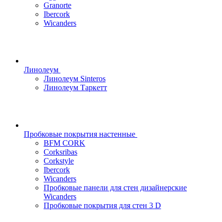
Granorte
Ibercork
Wicanders
Линолеум
Линолеум Sinteros
Линолеум Таркетт
Пробковые покрытия настенные
BFM CORK
Corksribas
Corkstyle
Ibercork
Wicanders
Пробковые панели для стен дизайнерские
Wicanders
Пробковые покрытия для стен 3 D