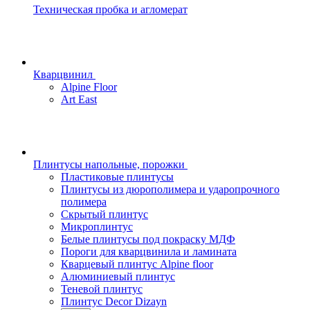
Техническая пробка и агломерат
Кварцвинил
Alpine Floor
Art East
Плинтусы напольные, порожки
Пластиковые плинтусы
Плинтусы из дюрополимера и ударопрочного
полимера
Скрытый плинтус
Микроплинтус
Белые плинтусы под покраску МДФ
Пороги для кварцвинила и ламината
Кварцевый плинтус Alpine floor
Алюминиевый плинтус
Теневой плинтус
Плинтус Decor Dizayn