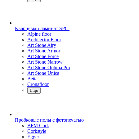
Кварцевый ламинат SPC
Alpine floor
Architector Floor
Art Stone Airy
Art Stone Armor
Art Stone Force
Art Stone Narrow
Art Stone Optima Pro
Art Stone Unica
Betta
Cronafloor
Еще
Пробковые полы с фотопечатью
BFM Cork
Corkstyle
Egger