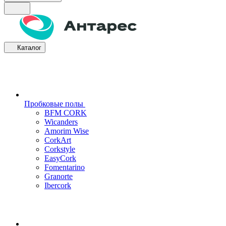
Каталог
Пробковые полы
BFM CORK
Wicanders
Amorim Wise
CorkArt
Corkstyle
EasyCork
Fomentarino
Granorte
Ibercork