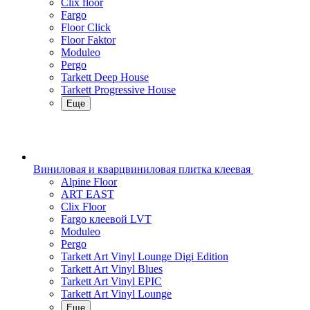
Clix floor
Fargo
Floor Click
Floor Faktor
Moduleo
Pergo
Tarkett Deep House
Tarkett Progressive House
Еще
Виниловая и кварцвиниловая плитка клеевая
Alpine Floor
ART EAST
Clix Floor
Fargo клеевой LVT
Moduleo
Pergo
Tarkett Art Vinyl Lounge Digi Edition
Tarkett Art Vinyl Blues
Tarkett Art Vinyl EPIC
Tarkett Art Vinyl Lounge
Еще