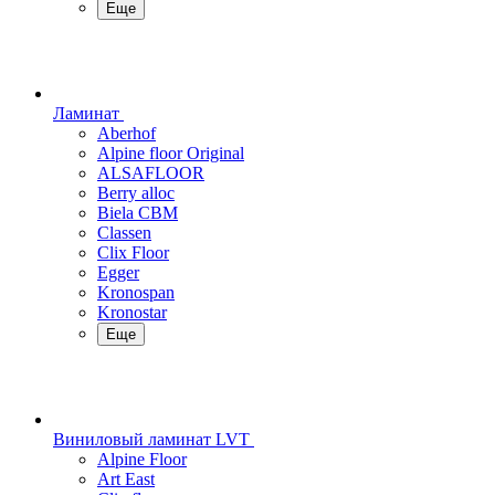
Еще
Ламинат
Aberhof
Alpine floor Original
ALSAFLOOR
Berry alloc
Biela CBM
Classen
Clix Floor
Egger
Kronospan
Kronostar
Еще
Виниловый ламинат LVT
Alpine Floor
Art East