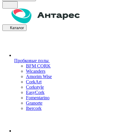
Каталог
Пробковые полы
BFM CORK
Wicanders
Amorim Wise
CorkArt
Corkstyle
EasyCork
Fomentarino
Granorte
Ibercork