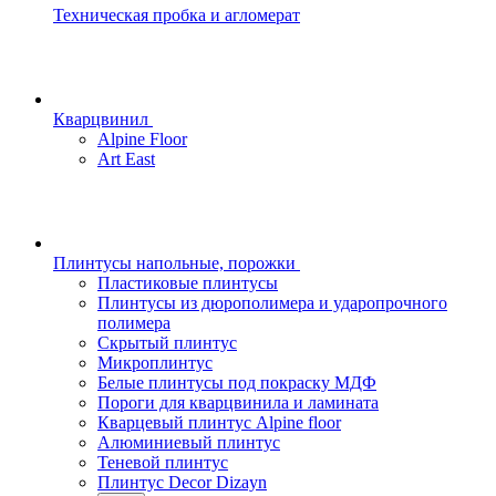
Техническая пробка и агломерат
Кварцвинил
Alpine Floor
Art East
Плинтусы напольные, порожки
Пластиковые плинтусы
Плинтусы из дюрополимера и ударопрочного
полимера
Скрытый плинтус
Микроплинтус
Белые плинтусы под покраску МДФ
Пороги для кварцвинила и ламината
Кварцевый плинтус Alpine floor
Алюминиевый плинтус
Теневой плинтус
Плинтус Decor Dizayn