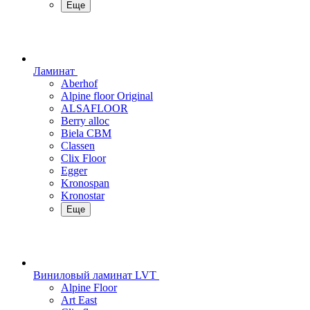
Еще
Ламинат
Aberhof
Alpine floor Original
ALSAFLOOR
Berry alloc
Biela CBM
Classen
Clix Floor
Egger
Kronospan
Kronostar
Еще
Виниловый ламинат LVT
Alpine Floor
Art East