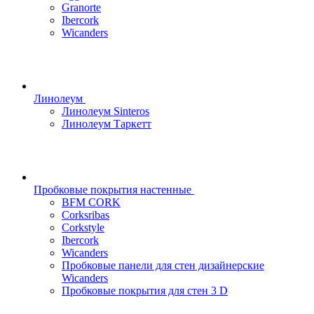
Granorte
Ibercork
Wicanders
Линолеум
Линолеум Sinteros
Линолеум Таркетт
Пробковые покрытия настенные
BFM CORK
Corksribas
Corkstyle
Ibercork
Wicanders
Пробковые панели для стен дизайнерские
Wicanders
Пробковые покрытия для стен 3 D