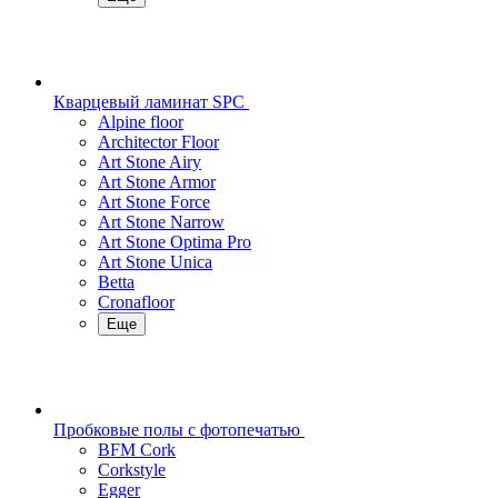
Кварцевый ламинат SPC
Alpine floor
Architector Floor
Art Stone Airy
Art Stone Armor
Art Stone Force
Art Stone Narrow
Art Stone Optima Pro
Art Stone Unica
Betta
Cronafloor
Еще
Пробковые полы с фотопечатью
BFM Cork
Corkstyle
Egger