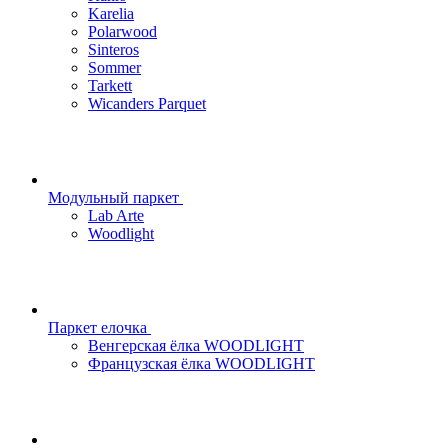
Karelia
Polarwood
Sinteros
Sommer
Tarkett
Wicanders Parquet
Модульный паркет
Lab Arte
Woodlight
Паркет елочка
Венгерская ёлка WOODLIGHT
Французская ёлка WOODLIGHT