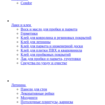
Condor
Лаки и клеи
Воск и масло для пробки и паркета
Герметики
Клей для ковролина и резиновых покрытий
Клей для лепнины
Клей для паркета и инженерной доски
Клей для плитки ПВХ и кварцвинила
Клей для пробковых покрытий
Лак для пробки и паркета, грунтовки
Средства по уходу и очистке
Лепнина
Панели для стен
Декоративные рейки
Молдинги
Потолочные плинтусы, карнизы