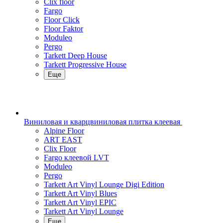
Clix floor
Fargo
Floor Click
Floor Faktor
Moduleo
Pergo
Tarkett Deep House
Tarkett Progressive House
Еще
Виниловая и кварцвиниловая плитка клеевая
Alpine Floor
ART EAST
Clix Floor
Fargo клеевой LVT
Moduleo
Pergo
Tarkett Art Vinyl Lounge Digi Edition
Tarkett Art Vinyl Blues
Tarkett Art Vinyl EPIC
Tarkett Art Vinyl Lounge
Еще