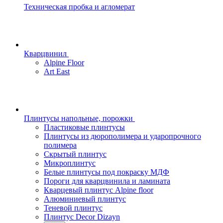
Техническая пробка и агломерат
Кварцвинил
Alpine Floor
Art East
Плинтусы напольные, порожки
Пластиковые плинтусы
Плинтусы из дюрополимера и ударопрочного
полимера
Скрытый плинтус
Микроплинтус
Белые плинтусы под покраску МДФ
Пороги для кварцвинила и ламината
Кварцевый плинтус Alpine floor
Алюминиевый плинтус
Теневой плинтус
Плинтус Decor Dizayn