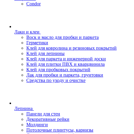
Condor
Лаки и клеи
Воск и масло для пробки и паркета
Герметики
Клей для ковролина и резиновых покрытий
Клей для лепнины
Клей для паркета и инженерной доски
Клей для плитки ПВХ и кварцвинила
Клей для пробковых покрытий
Лак для пробки и паркета, грунтовки
Средства по уходу и очистке
Лепнина
Панели для стен
Декоративные рейки
Молдинги
Потолочные плинтусы, карнизы