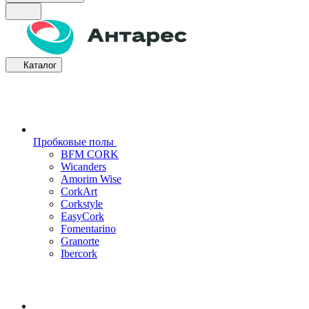
Каталог
Пробковые полы
BFM CORK
Wicanders
Amorim Wise
CorkArt
Corkstyle
EasyCork
Fomentarino
Granorte
Ibercork