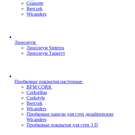
Granorte
Ibercork
Wicanders
Линолеум
Линолеум Sinteros
Линолеум Таркетт
Пробковые покрытия настенные
BFM CORK
Corksribas
Corkstyle
Ibercork
Wicanders
Пробковые панели для стен дизайнерские
Wicanders
Пробковые покрытия для стен 3 D