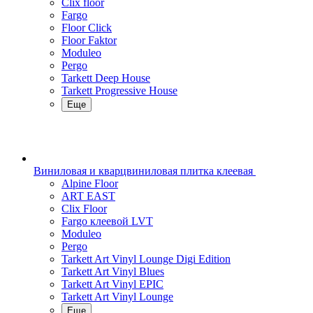
Clix floor
Fargo
Floor Click
Floor Faktor
Moduleo
Pergo
Tarkett Deep House
Tarkett Progressive House
Еще
Виниловая и кварцвиниловая плитка клеевая
Alpine Floor
ART EAST
Clix Floor
Fargo клеевой LVT
Moduleo
Pergo
Tarkett Art Vinyl Lounge Digi Edition
Tarkett Art Vinyl Blues
Tarkett Art Vinyl EPIC
Tarkett Art Vinyl Lounge
Еще