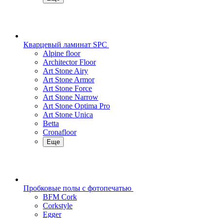
Кварцевый ламинат SPC
Alpine floor
Architector Floor
Art Stone Airy
Art Stone Armor
Art Stone Force
Art Stone Narrow
Art Stone Optima Pro
Art Stone Unica
Betta
Cronafloor
Еще
Пробковые полы с фотопечатью
BFM Cork
Corkstyle
Egger