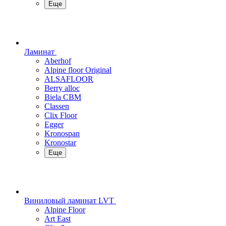
Еще
Ламинат
Aberhof
Alpine floor Original
ALSAFLOOR
Berry alloc
Biela CBM
Classen
Clix Floor
Egger
Kronospan
Kronostar
Еще
Виниловый ламинат LVT
Alpine Floor
Art East