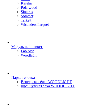
Karelia
Polarwood
Sinteros
Sommer
Tarkett
Wicanders Parquet
Модульный паркет
Lab Arte
Woodlight
Паркет елочка
Венгерская ёлка WOODLIGHT
Французская ёлка WOODLIGHT