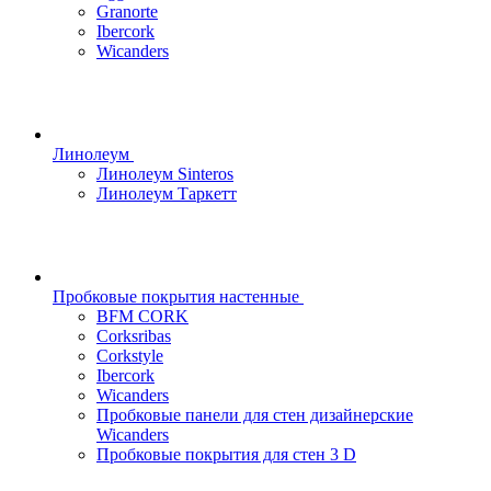
Granorte
Ibercork
Wicanders
Линолеум
Линолеум Sinteros
Линолеум Таркетт
Пробковые покрытия настенные
BFM CORK
Corksribas
Corkstyle
Ibercork
Wicanders
Пробковые панели для стен дизайнерские
Wicanders
Пробковые покрытия для стен 3 D