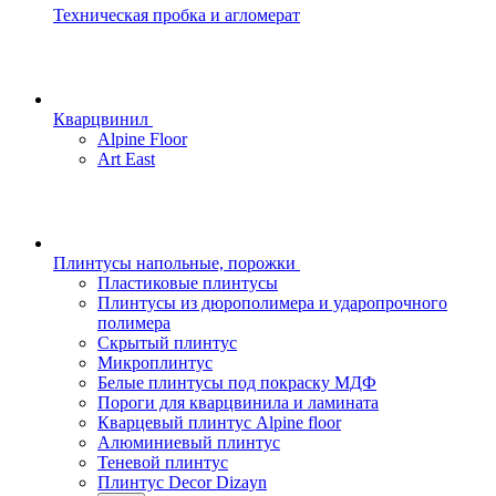
Техническая пробка и агломерат
Кварцвинил
Alpine Floor
Art East
Плинтусы напольные, порожки
Пластиковые плинтусы
Плинтусы из дюрополимера и ударопрочного
полимера
Скрытый плинтус
Микроплинтус
Белые плинтусы под покраску МДФ
Пороги для кварцвинила и ламината
Кварцевый плинтус Alpine floor
Алюминиевый плинтус
Теневой плинтус
Плинтус Decor Dizayn