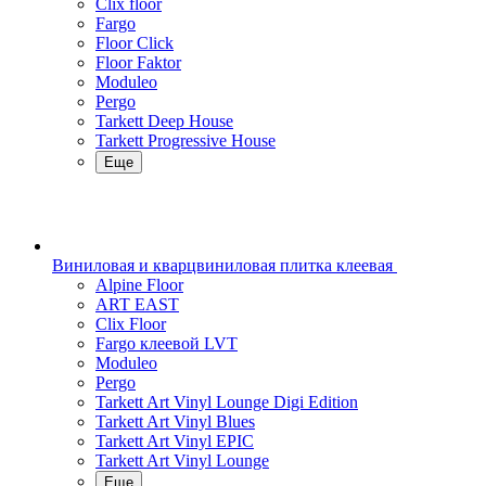
Clix floor
Fargo
Floor Click
Floor Faktor
Moduleo
Pergo
Tarkett Deep House
Tarkett Progressive House
Еще
Виниловая и кварцвиниловая плитка клеевая
Alpine Floor
ART EAST
Clix Floor
Fargo клеевой LVT
Moduleo
Pergo
Tarkett Art Vinyl Lounge Digi Edition
Tarkett Art Vinyl Blues
Tarkett Art Vinyl EPIC
Tarkett Art Vinyl Lounge
Еще