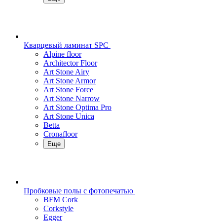
Кварцевый ламинат SPC
Alpine floor
Architector Floor
Art Stone Airy
Art Stone Armor
Art Stone Force
Art Stone Narrow
Art Stone Optima Pro
Art Stone Unica
Betta
Cronafloor
Еще
Пробковые полы с фотопечатью
BFM Cork
Corkstyle
Egger