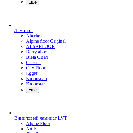
Еще
Ламинат
Aberhof
Alpine floor Original
ALSAFLOOR
Berry alloc
Biela CBM
Classen
Clix Floor
Egger
Kronospan
Kronostar
Еще
Виниловый ламинат LVT
Alpine Floor
Art East