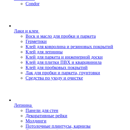
Condor
Лаки и клеи
Воск и масло для пробки и паркета
Герметики
Клей для ковролина и резиновых покрытий
Клей для лепнины
Клей для паркета и инженерной доски
Клей для плитки ПВХ и кварцвинила
Клей для пробковых покрытий
Лак для пробки и паркета, грунтовки
Средства по уходу и очистке
Лепнина
Панели для стен
Декоративные рейки
Молдинги
Потолочные плинтусы, карнизы