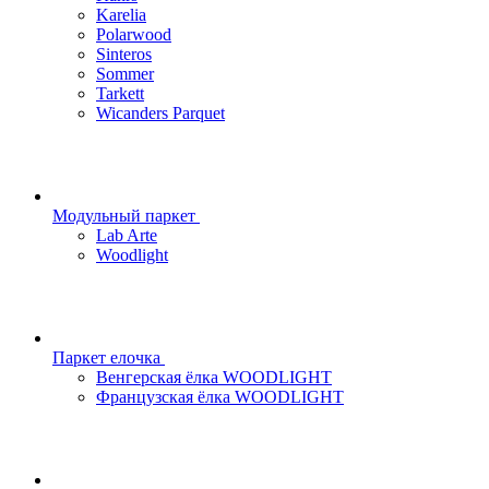
Karelia
Polarwood
Sinteros
Sommer
Tarkett
Wicanders Parquet
Модульный паркет
Lab Arte
Woodlight
Паркет елочка
Венгерская ёлка WOODLIGHT
Французская ёлка WOODLIGHT