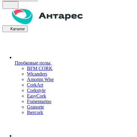
Каталог
Пробковые полы
BFM CORK
Wicanders
Amorim Wise
CorkArt
Corkstyle
EasyCork
Fomentarino
Granorte
Ibercork