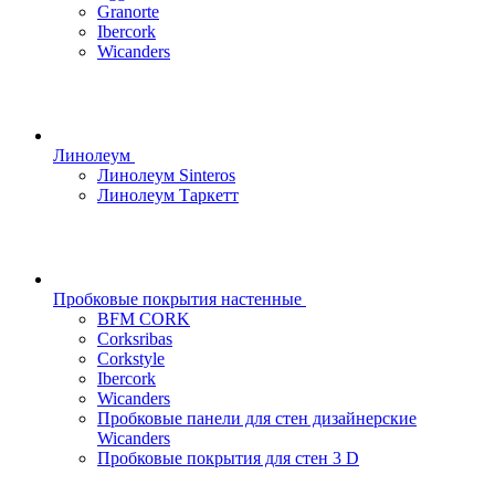
Granorte
Ibercork
Wicanders
Линолеум
Линолеум Sinteros
Линолеум Таркетт
Пробковые покрытия настенные
BFM CORK
Corksribas
Corkstyle
Ibercork
Wicanders
Пробковые панели для стен дизайнерские
Wicanders
Пробковые покрытия для стен 3 D