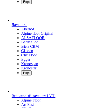
Еще
Ламинат
Aberhof
Alpine floor Original
ALSAFLOOR
Berry alloc
Biela CBM
Classen
Clix Floor
Egger
Kronospan
Kronostar
Еще
Виниловый ламинат LVT
Alpine Floor
Art East