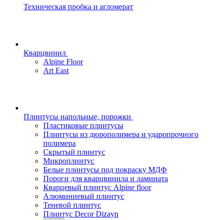
Техническая пробка и агломерат
Кварцвинил
Alpine Floor
Art East
Плинтусы напольные, порожки
Пластиковые плинтусы
Плинтусы из дюрополимера и ударопрочного
полимера
Скрытый плинтус
Микроплинтус
Белые плинтусы под покраску МДФ
Пороги для кварцвинила и ламината
Кварцевый плинтус Alpine floor
Алюминиевый плинтус
Теневой плинтус
Плинтус Decor Dizayn