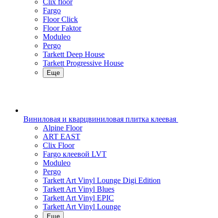
Clix floor
Fargo
Floor Click
Floor Faktor
Moduleo
Pergo
Tarkett Deep House
Tarkett Progressive House
Еще
Виниловая и кварцвиниловая плитка клеевая
Alpine Floor
ART EAST
Clix Floor
Fargo клеевой LVT
Moduleo
Pergo
Tarkett Art Vinyl Lounge Digi Edition
Tarkett Art Vinyl Blues
Tarkett Art Vinyl EPIC
Tarkett Art Vinyl Lounge
Еще