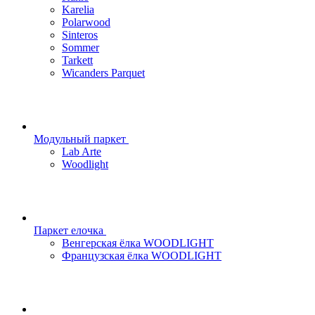
Karelia
Polarwood
Sinteros
Sommer
Tarkett
Wicanders Parquet
Модульный паркет
Lab Arte
Woodlight
Паркет елочка
Венгерская ёлка WOODLIGHT
Французская ёлка WOODLIGHT