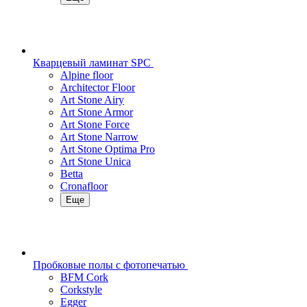
Кварцевый ламинат SPC
Alpine floor
Architector Floor
Art Stone Airy
Art Stone Armor
Art Stone Force
Art Stone Narrow
Art Stone Optima Pro
Art Stone Unica
Betta
Cronafloor
Еще
Пробковые полы с фотопечатью
BFM Cork
Corkstyle
Egger