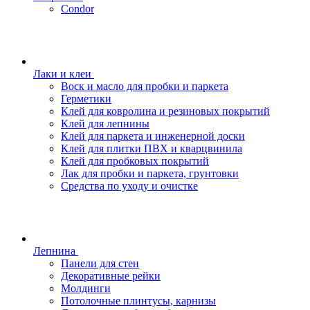
Condor
Лаки и клеи
Воск и масло для пробки и паркета
Герметики
Клей для ковролина и резиновых покрытий
Клей для лепнины
Клей для паркета и инженерной доски
Клей для плитки ПВХ и кварцвинила
Клей для пробковых покрытий
Лак для пробки и паркета, грунтовки
Средства по уходу и очистке
Лепнина
Панели для стен
Декоративные рейки
Молдинги
Потолочные плинтусы, карнизы