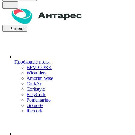
Каталог
Пробковые полы
BFM CORK
Wicanders
Amorim Wise
CorkArt
Corkstyle
EasyCork
Fomentarino
Granorte
Ibercork