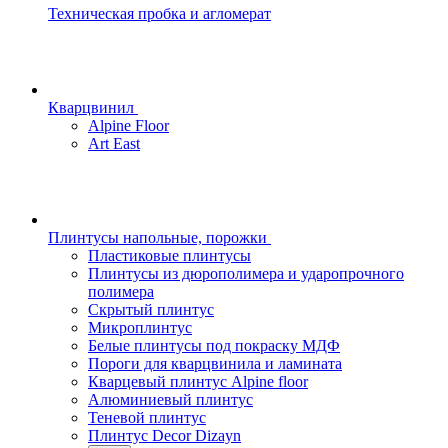
Техническая пробка и агломерат
Кварцвинил
Alpine Floor
Art East
Плинтусы напольные, порожки
Пластиковые плинтусы
Плинтусы из дюрополимера и ударопрочного
полимера
Скрытый плинтус
Микроплинтус
Белые плинтусы под покраску МДФ
Пороги для кварцвинила и ламината
Кварцевый плинтус Alpine floor
Алюминиевый плинтус
Теневой плинтус
Плинтус Decor Dizayn