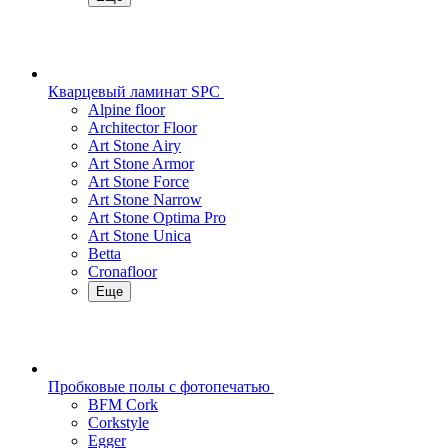
Кварцевый ламинат SPC
Alpine floor
Architector Floor
Art Stone Airy
Art Stone Armor
Art Stone Force
Art Stone Narrow
Art Stone Optima Pro
Art Stone Unica
Betta
Cronafloor
Еще
Пробковые полы с фотопечатью
BFM Cork
Corkstyle
Egger