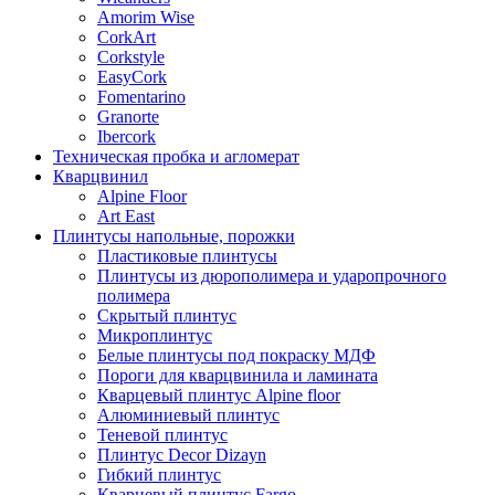
Amorim Wise
CorkArt
Corkstyle
EasyCork
Fomentarino
Granorte
Ibercork
Техническая пробка и агломерат
Кварцвинил
Alpine Floor
Art East
Плинтусы напольные, порожки
Пластиковые плинтусы
Плинтусы из дюрополимера и ударопрочного
полимера
Скрытый плинтус
Микроплинтус
Белые плинтусы под покраску МДФ
Пороги для кварцвинила и ламината
Кварцевый плинтус Alpine floor
Алюминиевый плинтус
Теневой плинтус
Плинтус Decor Dizayn
Гибкий плинтус
Кварцевый плинтус Fargo