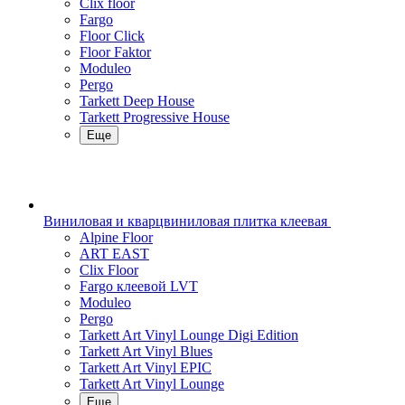
Clix floor
Fargo
Floor Click
Floor Faktor
Moduleo
Pergo
Tarkett Deep House
Tarkett Progressive House
Еще
Виниловая и кварцвиниловая плитка клеевая
Alpine Floor
ART EAST
Clix Floor
Fargo клеевой LVT
Moduleo
Pergo
Tarkett Art Vinyl Lounge Digi Edition
Tarkett Art Vinyl Blues
Tarkett Art Vinyl EPIC
Tarkett Art Vinyl Lounge
Еще