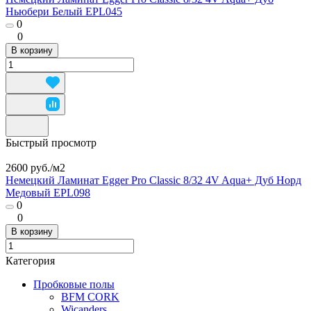
Ньюбери Белый EPL045
0
0
В корзину
Быстрый просмотр
2600 руб./
м2
Немецкий Ламинат Egger Pro Classic 8/32 4V Aqua+ Дуб Норд
Медовый EPL098
0
0
В корзину
Категория
Пробковые полы
BFM CORK
Wicanders