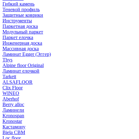
Гибкий камень
Теневой профиль
Защитные коврики
Инструменты
Паркетная доска
Модульный паркет
Паркет елочка
Инженерная доска
Массивная доска
Ламинат Egger (Эггер)
Thys
Alpine floor Original
Ламинат елочкой
Tarkett
ALSAFLOOR
Clix Floor
WINEO
Aberhof
Berry alloc
Ламинели
Kronospan
Kronostar
Кастамону
Biela CBM
Loc floor