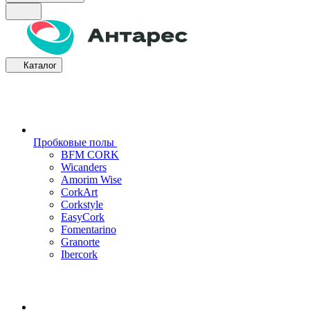
Каталог
Пробковые полы
BFM CORK
Wicanders
Amorim Wise
CorkArt
Corkstyle
EasyCork
Fomentarino
Granorte
Ibercork