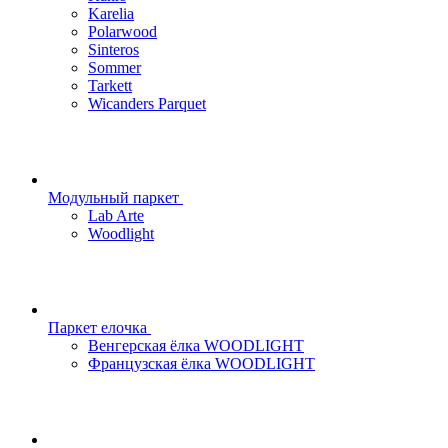
Karelia
Polarwood
Sinteros
Sommer
Tarkett
Wicanders Parquet
Модульный паркет
Lab Arte
Woodlight
Паркет елочка
Венгерская ёлка WOODLIGHT
Французская ёлка WOODLIGHT