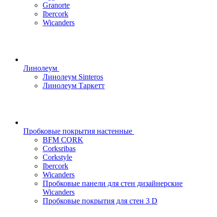
Granorte
Ibercork
Wicanders
Линолеум
Линолеум Sinteros
Линолеум Таркетт
Пробковые покрытия настенные
BFM CORK
Corksribas
Corkstyle
Ibercork
Wicanders
Пробковые панели для стен дизайнерские
Wicanders
Пробковые покрытия для стен 3 D