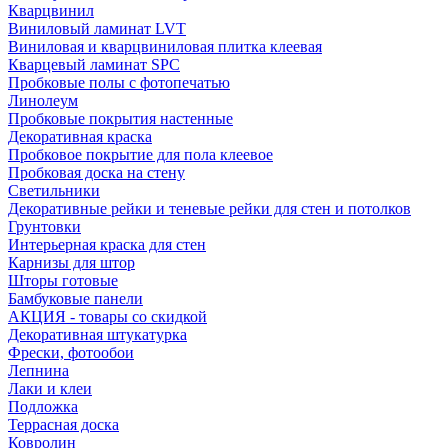
Кварцвинил
Виниловый ламинат LVT
Виниловая и кварцвиниловая плитка клеевая
Кварцевый ламинат SPC
Пробковые полы с фотопечатью
Линолеум
Пробковые покрытия настенные
Декоративная краска
Пробковое покрытие для пола клеевое
Пробковая доска на стену
Светильники
Декоративные рейки и теневые рейки для стен и потолков
Грунтовки
Интерьерная краска для стен
Карнизы для штор
Шторы готовые
Бамбуковые панели
АКЦИЯ - товары со скидкой
Декоративная штукатурка
Фрески, фотообои
Лепнина
Лаки и клеи
Подложка
Террасная доска
Ковролин