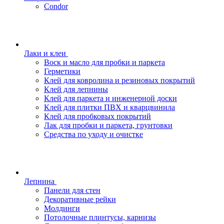
Condor
Лаки и клеи
Воск и масло для пробки и паркета
Герметики
Клей для ковролина и резиновых покрытий
Клей для лепнины
Клей для паркета и инженерной доски
Клей для плитки ПВХ и кварцвинила
Клей для пробковых покрытий
Лак для пробки и паркета, грунтовки
Средства по уходу и очистке
Лепнина
Панели для стен
Декоративные рейки
Молдинги
Потолочные плинтусы, карнизы