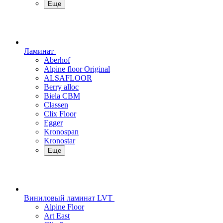
Еще
Ламинат
Aberhof
Alpine floor Original
ALSAFLOOR
Berry alloc
Biela CBM
Classen
Clix Floor
Egger
Kronospan
Kronostar
Еще
Виниловый ламинат LVT
Alpine Floor
Art East