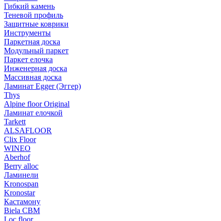
Гибкий камень
Теневой профиль
Защитные коврики
Инструменты
Паркетная доска
Модульный паркет
Паркет елочка
Инженерная доска
Массивная доска
Ламинат Egger (Эггер)
Thys
Alpine floor Original
Ламинат елочкой
Tarkett
ALSAFLOOR
Clix Floor
WINEO
Aberhof
Berry alloc
Ламинели
Kronospan
Kronostar
Кастамону
Biela CBM
Loc floor