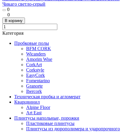
Чикаго светло-серый
0
0
В корзину
Категория
Пробковые полы
BFM CORK
Wicanders
Amorim Wise
CorkArt
Corkstyle
EasyCork
Fomentarino
Granorte
Ibercork
Техническая пробка и агломерат
Кварцвинил
Alpine Floor
Art East
Плинтусы напольные, порожки
Пластиковые плинтусы
Плинтусы из дюрополимера и ударопрочного