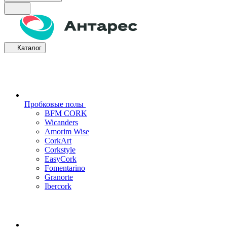
Каталог
Пробковые полы
BFM CORK
Wicanders
Amorim Wise
CorkArt
Corkstyle
EasyCork
Fomentarino
Granorte
Ibercork