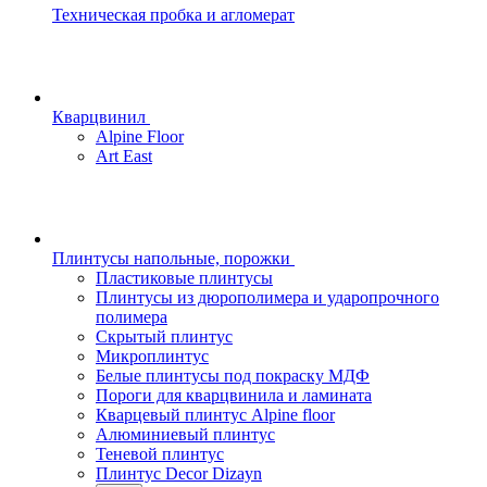
Техническая пробка и агломерат
Кварцвинил
Alpine Floor
Art East
Плинтусы напольные, порожки
Пластиковые плинтусы
Плинтусы из дюрополимера и ударопрочного
полимера
Скрытый плинтус
Микроплинтус
Белые плинтусы под покраску МДФ
Пороги для кварцвинила и ламината
Кварцевый плинтус Alpine floor
Алюминиевый плинтус
Теневой плинтус
Плинтус Decor Dizayn