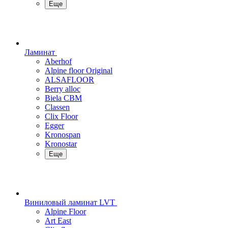
Еще
Ламинат
Aberhof
Alpine floor Original
ALSAFLOOR
Berry alloc
Biela CBM
Classen
Clix Floor
Egger
Kronospan
Kronostar
Еще
Виниловый ламинат LVT
Alpine Floor
Art East