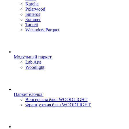
Karelia
Polarwood
Sinteros
Sommer
Tarkett
Wicanders Parquet
Модульный паркет
Lab Arte
Woodlight
Паркет елочка
Венгерская ёлка WOODLIGHT
Французская ёлка WOODLIGHT