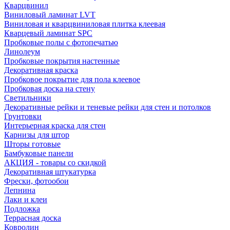
Кварцвинил
Виниловый ламинат LVT
Виниловая и кварцвиниловая плитка клеевая
Кварцевый ламинат SPC
Пробковые полы с фотопечатью
Линолеум
Пробковые покрытия настенные
Декоративная краска
Пробковое покрытие для пола клеевое
Пробковая доска на стену
Светильники
Декоративные рейки и теневые рейки для стен и потолков
Грунтовки
Интерьерная краска для стен
Карнизы для штор
Шторы готовые
Бамбуковые панели
АКЦИЯ - товары со скидкой
Декоративная штукатурка
Фрески, фотообои
Лепнина
Лаки и клеи
Подложка
Террасная доска
Ковролин