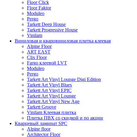
Floor Click
Floor Faktor
Moduleo
Pergo
Tarkett Deep House
Tarkett Progressive House
Vinilam
Виниловая и кварцвиниловая плитка клеевая
Alpine Floor
ART EAST
Clix Floor
Fargo клеевой LVT
Moduleo
Pergo
Tarkett Art Vinyl Lounge Digi Edition
Tarkett Art Vinyl Blues
Tarkett Art Vinyl EPIC
Tarkett Art Vinyl Lounge
Tarkett Art Vinyl New Age
Tarkett Groove
Vinilam Клеевая плитка
Плитка ПВХ со скидкой и по акции
Кварцевый ламинат SPC
Alpine floor
Architector Floor