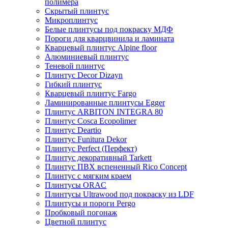
полимера
Скрытый плинтус
Микроплинтус
Белые плинтусы под покраску МДФ
Пороги для кварцвинила и ламината
Кварцевый плинтус Alpine floor
Алюминиевый плинтус
Теневой плинтус
Плинтус Decor Dizayn
Гибкий плинтус
Кварцевый плинтус Fargo
Ламинированные плинтусы Egger
Плинтус ARBITON INTEGRA 80
Плинтус Cosca Ecopolimer
Плинтус Deartio
Плинтус Funitura Dekor
Плинтус Perfect (Перфект)
Плинтус декоративный Tarkett
Плинтус ПВХ вспененный Rico Concept
Плинтус с мягким краем
Плинтусы ORAC
Плинтусы Ultrawood под покраску из LDF
Плинтусы и пороги Pergo
Пробковый погонаж
Цветной плинтус