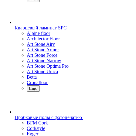
Кварцевый ламинат SPC
Alpine floor
Architector Floor
Art Stone Airy
Art Stone Armor
Art Stone Force
Art Stone Narrow
Art Stone Optima Pro
Art Stone Unica
Betta
Cronafloor
Еще
Пробковые полы с фотопечатью
BFM Cork
Corkstyle
Egger