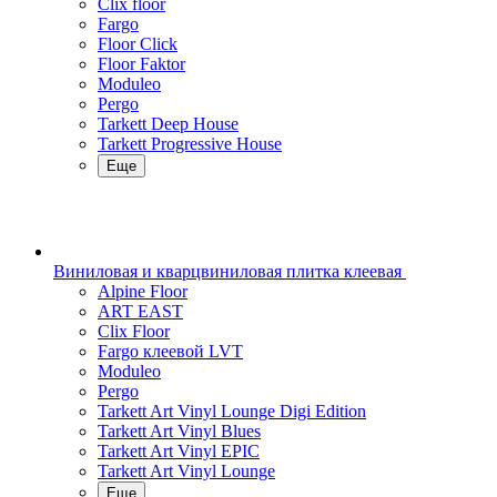
Clix floor
Fargo
Floor Click
Floor Faktor
Moduleo
Pergo
Tarkett Deep House
Tarkett Progressive House
Еще
Виниловая и кварцвиниловая плитка клеевая
Alpine Floor
ART EAST
Clix Floor
Fargo клеевой LVT
Moduleo
Pergo
Tarkett Art Vinyl Lounge Digi Edition
Tarkett Art Vinyl Blues
Tarkett Art Vinyl EPIC
Tarkett Art Vinyl Lounge
Еще