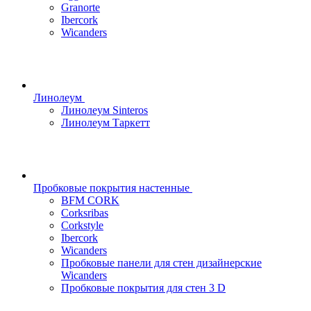
Granorte
Ibercork
Wicanders
Линолеум
Линолеум Sinteros
Линолеум Таркетт
Пробковые покрытия настенные
BFM CORK
Corksribas
Corkstyle
Ibercork
Wicanders
Пробковые панели для стен дизайнерские
Wicanders
Пробковые покрытия для стен 3 D