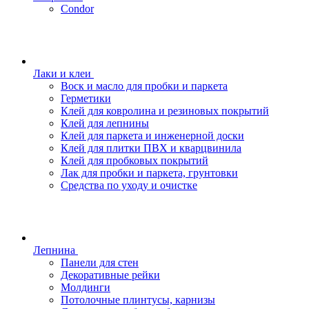
Condor
Лаки и клеи
Воск и масло для пробки и паркета
Герметики
Клей для ковролина и резиновых покрытий
Клей для лепнины
Клей для паркета и инженерной доски
Клей для плитки ПВХ и кварцвинила
Клей для пробковых покрытий
Лак для пробки и паркета, грунтовки
Средства по уходу и очистке
Лепнина
Панели для стен
Декоративные рейки
Молдинги
Потолочные плинтусы, карнизы