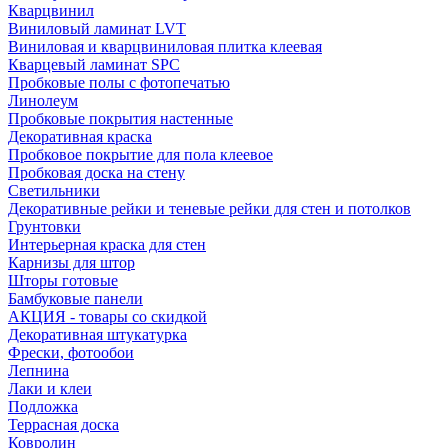
Кварцвинил
Виниловый ламинат LVT
Виниловая и кварцвиниловая плитка клеевая
Кварцевый ламинат SPC
Пробковые полы с фотопечатью
Линолеум
Пробковые покрытия настенные
Декоративная краска
Пробковое покрытие для пола клеевое
Пробковая доска на стену
Светильники
Декоративные рейки и теневые рейки для стен и потолков
Грунтовки
Интерьерная краска для стен
Карнизы для штор
Шторы готовые
Бамбуковые панели
АКЦИЯ - товары со скидкой
Декоративная штукатурка
Фрески, фотообои
Лепнина
Лаки и клеи
Подложка
Террасная доска
Ковролин