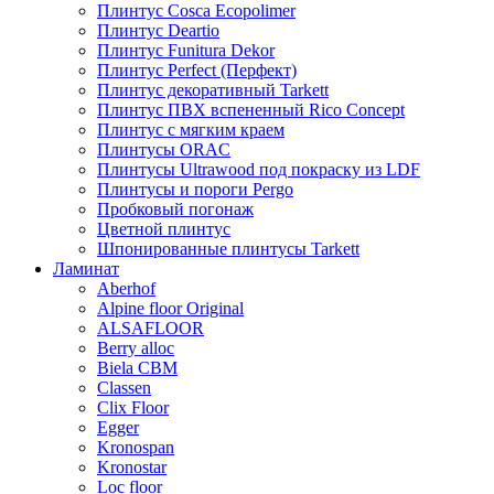
Плинтус Cosca Ecopolimer
Плинтус Deartio
Плинтус Funitura Dekor
Плинтус Perfect (Перфект)
Плинтус декоративный Tarkett
Плинтус ПВХ вспененный Rico Concept
Плинтус с мягким краем
Плинтусы ORAC
Плинтусы Ultrawood под покраску из LDF
Плинтусы и пороги Pergo
Пробковый погонаж
Цветной плинтус
Шпонированные плинтусы Tarkett
Ламинат
Aberhof
Alpine floor Original
ALSAFLOOR
Berry alloc
Biela CBM
Classen
Clix Floor
Egger
Kronospan
Kronostar
Loc floor