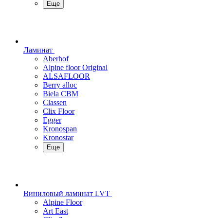
Еще
Ламинат
Aberhof
Alpine floor Original
ALSAFLOOR
Berry alloc
Biela CBM
Classen
Clix Floor
Egger
Kronospan
Kronostar
Еще
Виниловый ламинат LVT
Alpine Floor
Art East