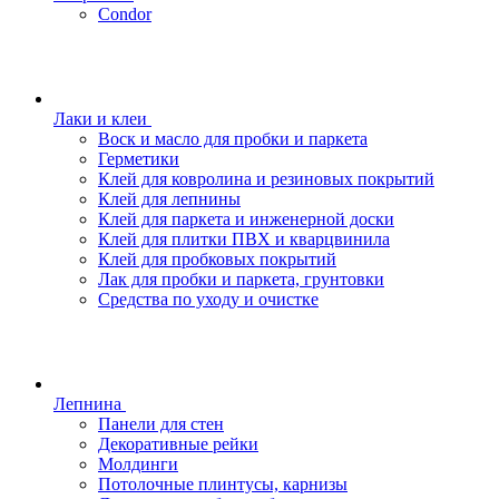
Condor
Лаки и клеи
Воск и масло для пробки и паркета
Герметики
Клей для ковролина и резиновых покрытий
Клей для лепнины
Клей для паркета и инженерной доски
Клей для плитки ПВХ и кварцвинила
Клей для пробковых покрытий
Лак для пробки и паркета, грунтовки
Средства по уходу и очистке
Лепнина
Панели для стен
Декоративные рейки
Молдинги
Потолочные плинтусы, карнизы