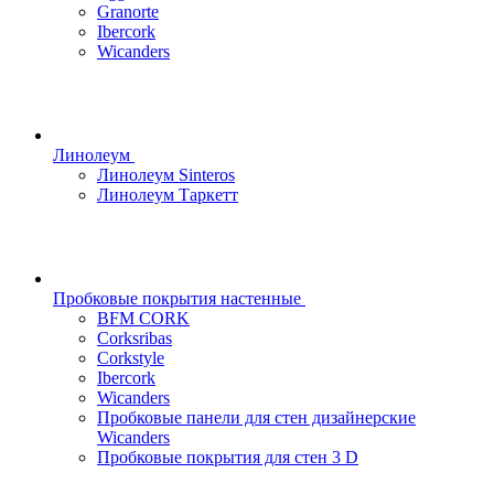
Granorte
Ibercork
Wicanders
Линолеум
Линолеум Sinteros
Линолеум Таркетт
Пробковые покрытия настенные
BFM CORK
Corksribas
Corkstyle
Ibercork
Wicanders
Пробковые панели для стен дизайнерские
Wicanders
Пробковые покрытия для стен 3 D