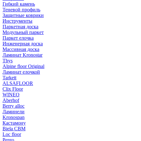
Гибкий камень
Теневой профиль
Защитные коврики
Инструменты
Паркетная доска
Модульный паркет
Паркет елочка
Инженерная доска
Массивная доска
Ламинат Kronostar
Thys
Alpine floor Original
Ламинат елочкой
Tarkett
ALSAFLOOR
Clix Floor
WINEO
Aberhof
Berry alloc
Ламинели
Kronospan
Кастамону
Biela CBM
Loc floor
Pergo