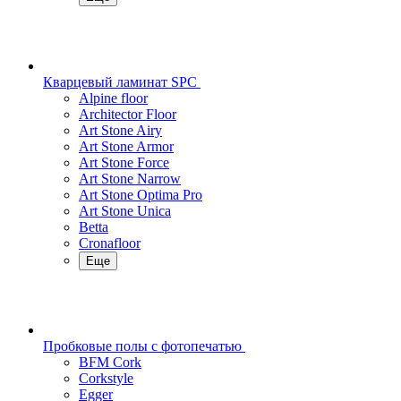
Кварцевый ламинат SPC
Alpine floor
Architector Floor
Art Stone Airy
Art Stone Armor
Art Stone Force
Art Stone Narrow
Art Stone Optima Pro
Art Stone Unica
Betta
Cronafloor
Еще
Пробковые полы с фотопечатью
BFM Cork
Corkstyle
Egger