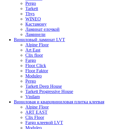
Pergo
Tarkett
Thys
WINEO
Кастамону
Ламинат елочкой
Ламинели
Виниловый ламинат LVT
Alpine Floor
Art East
Clix floor
Fargo
Floor Click
Floor Faktor
Moduleo
Pergo
Tarkett Deep House
Tarkett Progressive House
Vinilam
Виниловая и кварцвиниловая плитка клеевая
Alpine Floor
ART EAST
Clix Floor
Fargo клеевой LVT
Moduleo