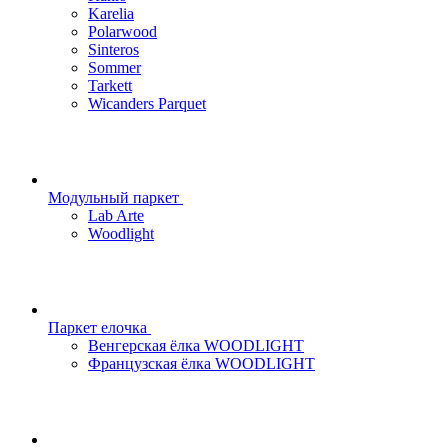
Karelia
Polarwood
Sinteros
Sommer
Tarkett
Wicanders Parquet
Модульный паркет
Lab Arte
Woodlight
Паркет елочка
Венгерская ёлка WOODLIGHT
Французская ёлка WOODLIGHT