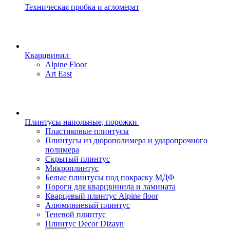
Техническая пробка и агломерат
Кварцвинил
Alpine Floor
Art East
Плинтусы напольные, порожки
Пластиковые плинтусы
Плинтусы из дюрополимера и ударопрочного
полимера
Скрытый плинтус
Микроплинтус
Белые плинтусы под покраску МДФ
Пороги для кварцвинила и ламината
Кварцевый плинтус Alpine floor
Алюминиевый плинтус
Теневой плинтус
Плинтус Decor Dizayn