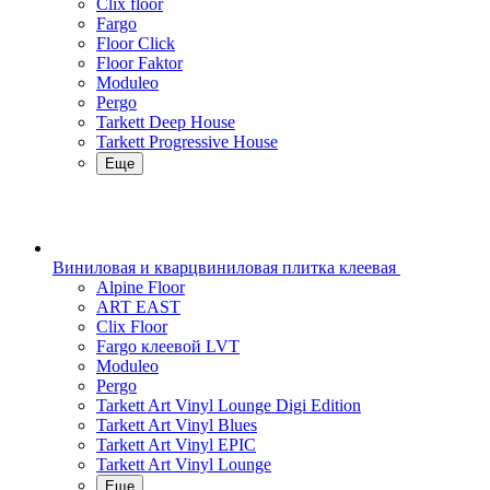
Clix floor
Fargo
Floor Click
Floor Faktor
Moduleo
Pergo
Tarkett Deep House
Tarkett Progressive House
Еще
Виниловая и кварцвиниловая плитка клеевая
Alpine Floor
ART EAST
Clix Floor
Fargo клеевой LVT
Moduleo
Pergo
Tarkett Art Vinyl Lounge Digi Edition
Tarkett Art Vinyl Blues
Tarkett Art Vinyl EPIC
Tarkett Art Vinyl Lounge
Еще