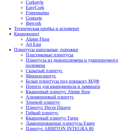
Corkstyle
EasyCork
Fomentarino
Granorte
Ibercork
Техническая пробка и агломерат
Кварцвинил
Alpine Floor
Art East
Плинтусы напольные, порожки
Пластиковые плинтусы
Плинтусы из дюрополимера и ударопрочного
полимера
Скрытый плинтус
Микроплинтус
Белые плинтусы под покраску МДФ
Пороги для кварцвинила и ламината
Кварцевый плинтус Alpine floor
Алюминиевый плинтус
Теневой плинтус
Плинтус Decor Dizayn
Гибкий плинтус
Кварцевый плинтус Fargo
Ламинированные плинтусы Egger
Плинтус ARBITON INTEGRA 80