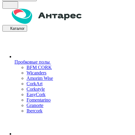
Каталог
Пробковые полы
BFM CORK
Wicanders
Amorim Wise
CorkArt
Corkstyle
EasyCork
Fomentarino
Granorte
Ibercork