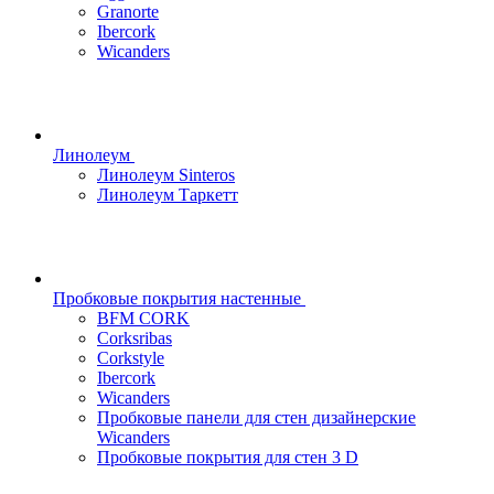
Granorte
Ibercork
Wicanders
Линолеум
Линолеум Sinteros
Линолеум Таркетт
Пробковые покрытия настенные
BFM CORK
Corksribas
Corkstyle
Ibercork
Wicanders
Пробковые панели для стен дизайнерские
Wicanders
Пробковые покрытия для стен 3 D