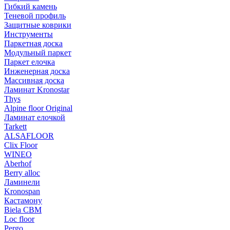
Гибкий камень
Теневой профиль
Защитные коврики
Инструменты
Паркетная доска
Модульный паркет
Паркет елочка
Инженерная доска
Массивная доска
Ламинат Kronostar
Thys
Alpine floor Original
Ламинат елочкой
Tarkett
ALSAFLOOR
Clix Floor
WINEO
Aberhof
Berry alloc
Ламинели
Kronospan
Кастамону
Biela CBM
Loc floor
Pergo