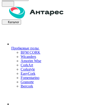
Каталог
Пробковые полы
BFM CORK
Wicanders
Amorim Wise
CorkArt
Corkstyle
EasyCork
Fomentarino
Granorte
Ibercork