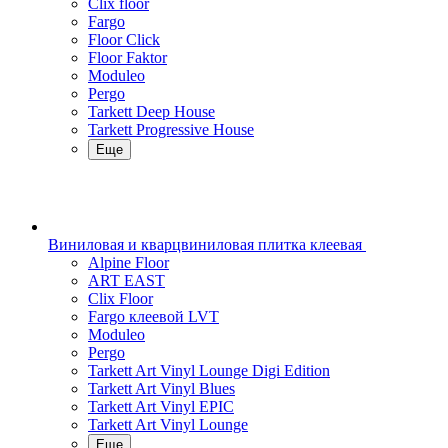
Clix floor
Fargo
Floor Click
Floor Faktor
Moduleo
Pergo
Tarkett Deep House
Tarkett Progressive House
Еще
Виниловая и кварцвиниловая плитка клеевая
Alpine Floor
ART EAST
Clix Floor
Fargo клеевой LVT
Moduleo
Pergo
Tarkett Art Vinyl Lounge Digi Edition
Tarkett Art Vinyl Blues
Tarkett Art Vinyl EPIC
Tarkett Art Vinyl Lounge
Еще