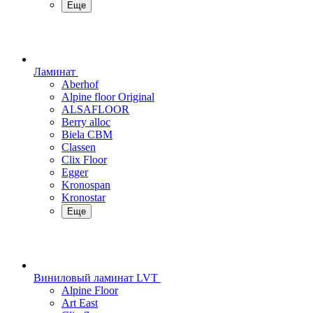
Еще
Ламинат
Aberhof
Alpine floor Original
ALSAFLOOR
Berry alloc
Biela CBM
Classen
Clix Floor
Egger
Kronospan
Kronostar
Еще
Виниловый ламинат LVT
Alpine Floor
Art East