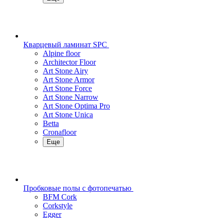
Кварцевый ламинат SPC
Alpine floor
Architector Floor
Art Stone Airy
Art Stone Armor
Art Stone Force
Art Stone Narrow
Art Stone Optima Pro
Art Stone Unica
Betta
Cronafloor
Еще
Пробковые полы с фотопечатью
BFM Cork
Corkstyle
Egger