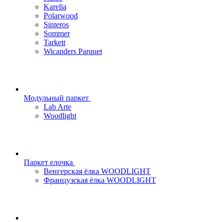
Karelia
Polarwood
Sinteros
Sommer
Tarkett
Wicanders Parquet
Модульный паркет
Lab Arte
Woodlight
Паркет елочка
Венгерская ёлка WOODLIGHT
Французская ёлка WOODLIGHT