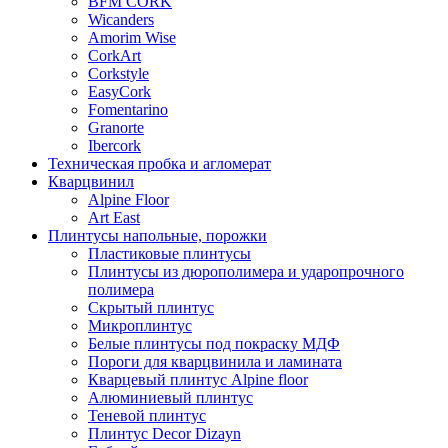
BFM CORK
Wicanders
Amorim Wise
CorkArt
Corkstyle
EasyCork
Fomentarino
Granorte
Ibercork
Техническая пробка и агломерат
Кварцвинил
Alpine Floor
Art East
Плинтусы напольные, порожки
Пластиковые плинтусы
Плинтусы из дюрополимера и ударопрочного
полимера
Скрытый плинтус
Микроплинтус
Белые плинтусы под покраску МДФ
Пороги для кварцвинила и ламината
Кварцевый плинтус Alpine floor
Алюминиевый плинтус
Теневой плинтус
Плинтус Decor Dizayn