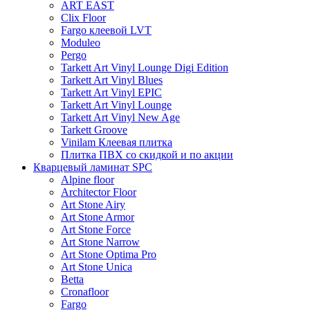
ART EAST
Clix Floor
Fargo клеевой LVT
Moduleo
Pergo
Tarkett Art Vinyl Lounge Digi Edition
Tarkett Art Vinyl Blues
Tarkett Art Vinyl EPIC
Tarkett Art Vinyl Lounge
Tarkett Art Vinyl New Age
Tarkett Groove
Vinilam Клеевая плитка
Плитка ПВХ со скидкой и по акции
Кварцевый ламинат SPC
Alpine floor
Architector Floor
Art Stone Airy
Art Stone Armor
Art Stone Force
Art Stone Narrow
Art Stone Optima Pro
Art Stone Unica
Betta
Cronafloor
Fargo