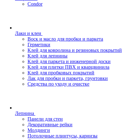
Condor
Лаки и клеи
Воск и масло для пробки и паркета
Герметики
Клей для ковролина и резиновых покрытий
Клей для лепнины
Клей для паркета и инженерной доски
Клей для плитки ПВХ и кварцвинила
Клей для пробковых покрытий
Лак для пробки и паркета, грунтовки
Средства по уходу и очистке
Лепнина
Панели для стен
Декоративные рейки
Молдинги
Потолочные плинтусы, карнизы