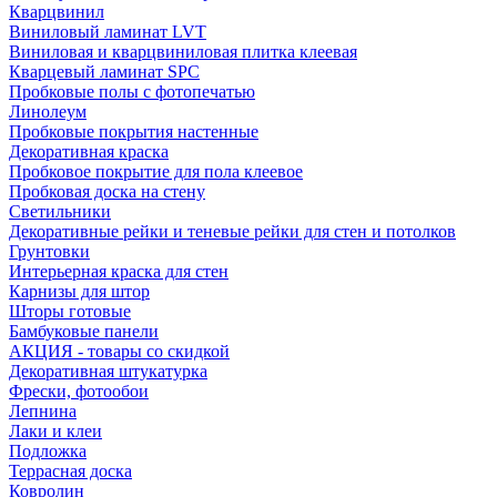
Кварцвинил
Виниловый ламинат LVT
Виниловая и кварцвиниловая плитка клеевая
Кварцевый ламинат SPC
Пробковые полы с фотопечатью
Линолеум
Пробковые покрытия настенные
Декоративная краска
Пробковое покрытие для пола клеевое
Пробковая доска на стену
Светильники
Декоративные рейки и теневые рейки для стен и потолков
Грунтовки
Интерьерная краска для стен
Карнизы для штор
Шторы готовые
Бамбуковые панели
АКЦИЯ - товары со скидкой
Декоративная штукатурка
Фрески, фотообои
Лепнина
Лаки и клеи
Подложка
Террасная доска
Ковролин