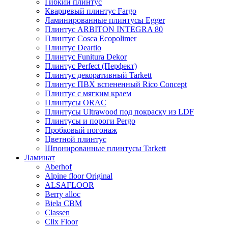
Гибкий плинтус
Кварцевый плинтус Fargo
Ламинированные плинтусы Egger
Плинтус ARBITON INTEGRA 80
Плинтус Cosca Ecopolimer
Плинтус Deartio
Плинтус Funitura Dekor
Плинтус Perfect (Перфект)
Плинтус декоративный Tarkett
Плинтус ПВХ вспененный Rico Concept
Плинтус с мягким краем
Плинтусы ORAC
Плинтусы Ultrawood под покраску из LDF
Плинтусы и пороги Pergo
Пробковый погонаж
Цветной плинтус
Шпонированные плинтусы Tarkett
Ламинат
Aberhof
Alpine floor Original
ALSAFLOOR
Berry alloc
Biela CBM
Classen
Clix Floor