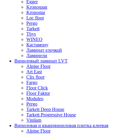
Egger
Kronospan
Kronostar
Loc floor
Pergo
Tarkett
Thys
WINEO
Кастамону
Ламинат елочкой
Ламинели
Виниловый ламинат LVT
Alpine Floor
Art East
Clix floor
Fargo
Floor Click
Floor Faktor
Moduleo
Pergo
Tarkett Deep House
Tarkett Progressive House
Vinilam
Виниловая и кварцвиниловая плитка клеевая
Alpine Floor