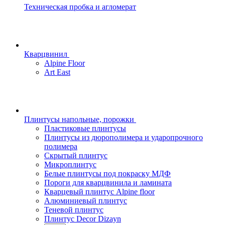
Техническая пробка и агломерат
Кварцвинил
Alpine Floor
Art East
Плинтусы напольные, порожки
Пластиковые плинтусы
Плинтусы из дюрополимера и ударопрочного
полимера
Скрытый плинтус
Микроплинтус
Белые плинтусы под покраску МДФ
Пороги для кварцвинила и ламината
Кварцевый плинтус Alpine floor
Алюминиевый плинтус
Теневой плинтус
Плинтус Decor Dizayn