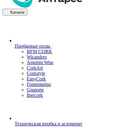
Каталог
Пробковые полы
BFM CORK
Wicanders
Amorim Wise
CorkArt
Corkstyle
EasyCork
Fomentarino
Granorte
Ibercork
Техническая пробка и агломерат