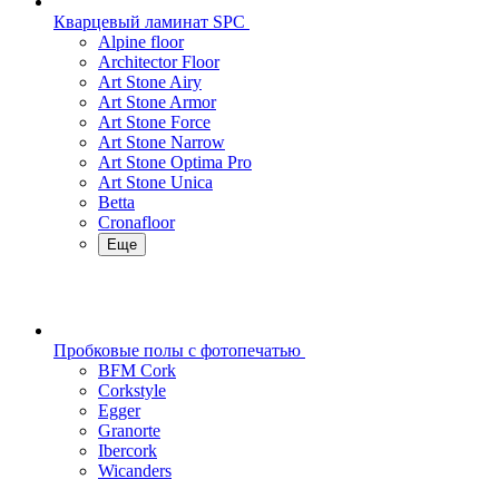
Кварцевый ламинат SPC
Alpine floor
Architector Floor
Art Stone Airy
Art Stone Armor
Art Stone Force
Art Stone Narrow
Art Stone Optima Pro
Art Stone Unica
Betta
Cronafloor
Еще
Пробковые полы с фотопечатью
BFM Cork
Corkstyle
Egger
Granorte
Ibercork
Wicanders