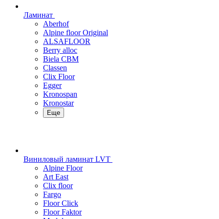
Ламинат
Aberhof
Alpine floor Original
ALSAFLOOR
Berry alloc
Biela CBM
Classen
Clix Floor
Egger
Kronospan
Kronostar
Еще
Виниловый ламинат LVT
Alpine Floor
Art East
Clix floor
Fargo
Floor Click
Floor Faktor