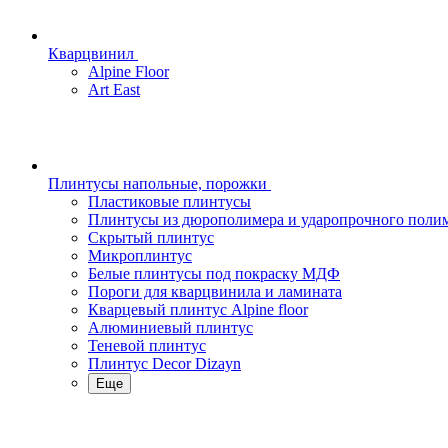
Кварцвинил
Alpine Floor
Art East
Плинтусы напольные, порожки
Пластиковые плинтусы
Плинтусы из дюрополимера и ударопрочного поли
Скрытый плинтус
Микроплинтус
Белые плинтусы под покраску МДФ
Пороги для кварцвинила и ламината
Кварцевый плинтус Alpine floor
Алюминиевый плинтус
Теневой плинтус
Плинтус Decor Dizayn
Еще