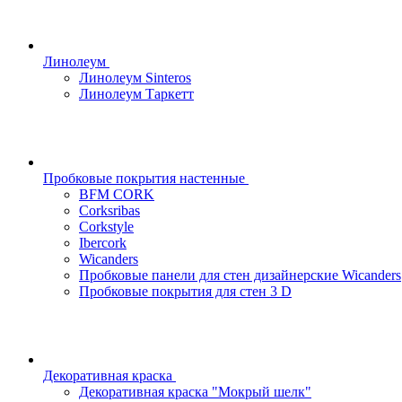
Линолеум
Линолеум Sinteros
Линолеум Таркетт
Пробковые покрытия настенные
BFM CORK
Corksribas
Corkstyle
Ibercork
Wicanders
Пробковые панели для стен дизайнерские Wicanders
Пробковые покрытия для стен 3 D
Декоративная краска
Декоративная краска "Мокрый шелк"