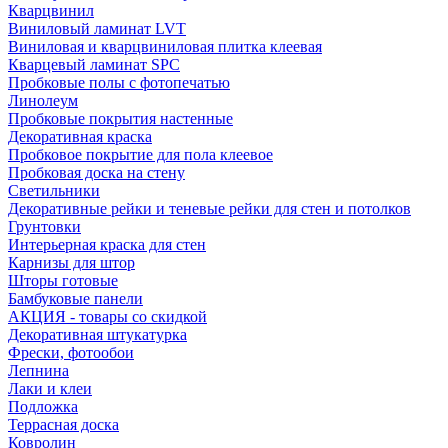
Кварцвинил
Виниловый ламинат LVT
Виниловая и кварцвиниловая плитка клеевая
Кварцевый ламинат SPC
Пробковые полы с фотопечатью
Линолеум
Пробковые покрытия настенные
Декоративная краска
Пробковое покрытие для пола клеевое
Пробковая доска на стену
Светильники
Декоративные рейки и теневые рейки для стен и потолков
Грунтовки
Интерьерная краска для стен
Карнизы для штор
Шторы готовые
Бамбуковые панели
АКЦИЯ - товары со скидкой
Декоративная штукатурка
Фрески, фотообои
Лепнина
Лаки и клеи
Подложка
Террасная доска
Ковролин