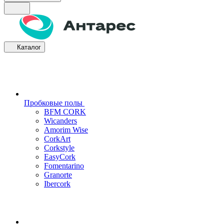
Каталог
Пробковые полы
BFM CORK
Wicanders
Amorim Wise
CorkArt
Corkstyle
EasyCork
Fomentarino
Granorte
Ibercork