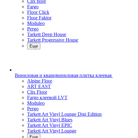
Clix floor
Fargo
Floor Click
Floor Faktor
Moduleo
Pergo
Tarkett Deep House
Tarkett Progressive House
Еще
Виниловая и кварцвиниловая плитка клеевая
Alpine Floor
ART EAST
Clix Floor
Fargo клеевой LVT
Moduleo
Pergo
Tarkett Art Vinyl Lounge Digi Edition
Tarkett Art Vinyl Blues
Tarkett Art Vinyl EPIC
Tarkett Art Vinyl Lounge
Еще