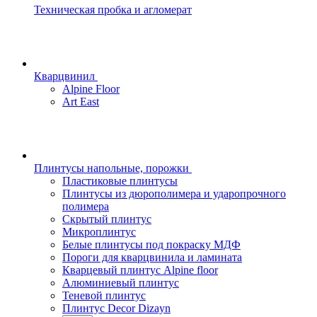
Техническая пробка и агломерат
Кварцвинил
Alpine Floor
Art East
Плинтусы напольные, порожки
Пластиковые плинтусы
Плинтусы из дюрополимера и ударопрочного
полимера
Скрытый плинтус
Микроплинтус
Белые плинтусы под покраску МДФ
Пороги для кварцвинила и ламината
Кварцевый плинтус Alpine floor
Алюминиевый плинтус
Теневой плинтус
Плинтус Decor Dizayn