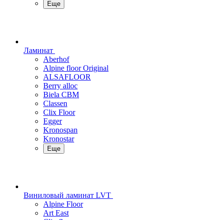
Еще
Ламинат
Aberhof
Alpine floor Original
ALSAFLOOR
Berry alloc
Biela CBM
Classen
Clix Floor
Egger
Kronospan
Kronostar
Еще
Виниловый ламинат LVT
Alpine Floor
Art East