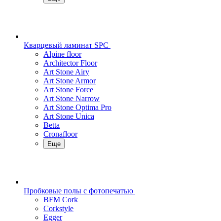
Кварцевый ламинат SPC
Alpine floor
Architector Floor
Art Stone Airy
Art Stone Armor
Art Stone Force
Art Stone Narrow
Art Stone Optima Pro
Art Stone Unica
Betta
Cronafloor
Еще
Пробковые полы с фотопечатью
BFM Cork
Corkstyle
Egger