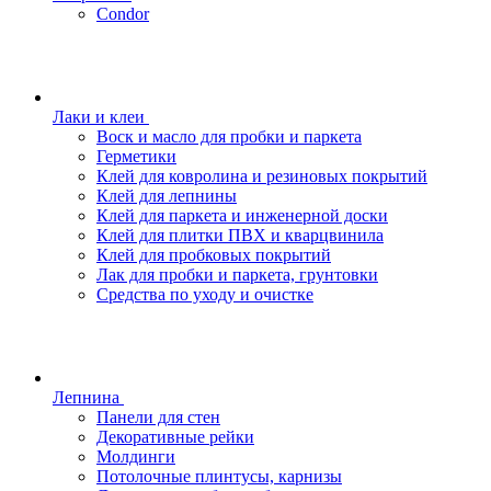
Condor
Лаки и клеи
Воск и масло для пробки и паркета
Герметики
Клей для ковролина и резиновых покрытий
Клей для лепнины
Клей для паркета и инженерной доски
Клей для плитки ПВХ и кварцвинила
Клей для пробковых покрытий
Лак для пробки и паркета, грунтовки
Средства по уходу и очистке
Лепнина
Панели для стен
Декоративные рейки
Молдинги
Потолочные плинтусы, карнизы