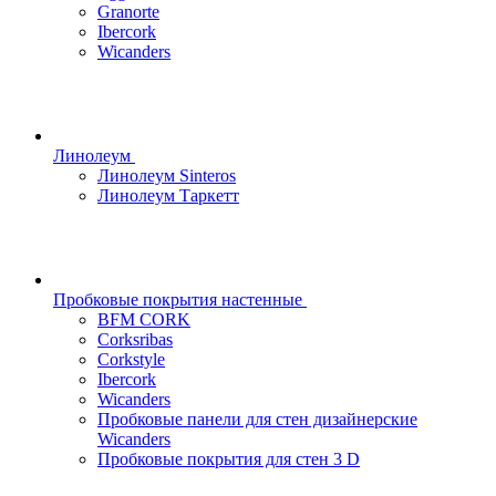
Granorte
Ibercork
Wicanders
Линолеум
Линолеум Sinteros
Линолеум Таркетт
Пробковые покрытия настенные
BFM CORK
Corksribas
Corkstyle
Ibercork
Wicanders
Пробковые панели для стен дизайнерские
Wicanders
Пробковые покрытия для стен 3 D