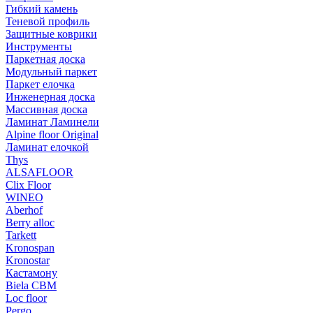
Гибкий камень
Теневой профиль
Защитные коврики
Инструменты
Паркетная доска
Модульный паркет
Паркет елочка
Инженерная доска
Массивная доска
Ламинат Ламинели
Alpine floor Original
Ламинат елочкой
Thys
ALSAFLOOR
Clix Floor
WINEO
Aberhof
Berry alloc
Tarkett
Kronospan
Kronostar
Кастамону
Biela CBM
Loc floor
Pergo