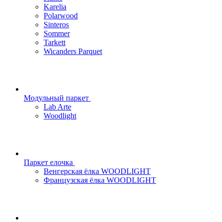
Karelia
Polarwood
Sinteros
Sommer
Tarkett
Wicanders Parquet
Модульный паркет
Lab Arte
Woodlight
Паркет елочка
Венгерская ёлка WOODLIGHT
Французская ёлка WOODLIGHT