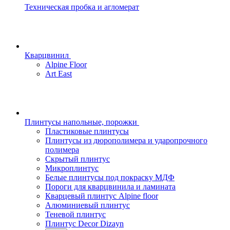
Техническая пробка и агломерат
Кварцвинил
Alpine Floor
Art East
Плинтусы напольные, порожки
Пластиковые плинтусы
Плинтусы из дюрополимера и ударопрочного
полимера
Скрытый плинтус
Микроплинтус
Белые плинтусы под покраску МДФ
Пороги для кварцвинила и ламината
Кварцевый плинтус Alpine floor
Алюминиевый плинтус
Теневой плинтус
Плинтус Decor Dizayn