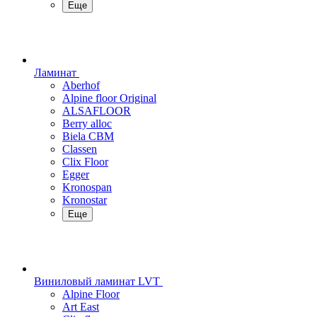
Еще
Ламинат
Aberhof
Alpine floor Original
ALSAFLOOR
Berry alloc
Biela CBM
Classen
Clix Floor
Egger
Kronospan
Kronostar
Еще
Виниловый ламинат LVT
Alpine Floor
Art East