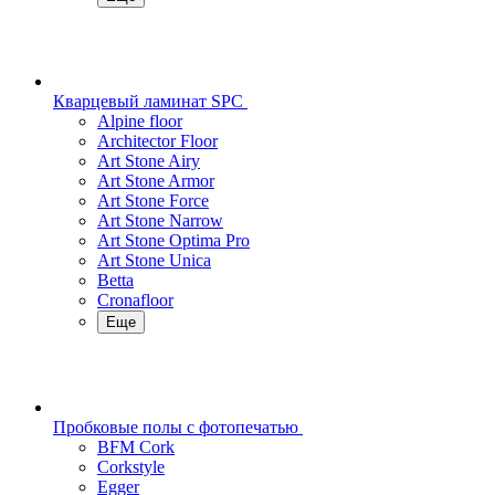
Кварцевый ламинат SPC
Alpine floor
Architector Floor
Art Stone Airy
Art Stone Armor
Art Stone Force
Art Stone Narrow
Art Stone Optima Pro
Art Stone Unica
Betta
Cronafloor
Еще
Пробковые полы с фотопечатью
BFM Cork
Corkstyle
Egger