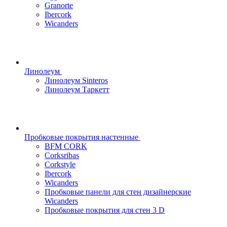
Granorte
Ibercork
Wicanders
Линолеум
Линолеум Sinteros
Линолеум Таркетт
Пробковые покрытия настенные
BFM CORK
Corksribas
Corkstyle
Ibercork
Wicanders
Пробковые панели для стен дизайнерские
Wicanders
Пробковые покрытия для стен 3 D