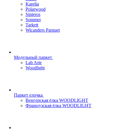
Karelia
Polarwood
Sinteros
Sommer
Tarkett
Wicanders Parquet
Модульный паркет
Lab Arte
Woodlight
Паркет елочка
Венгерская ёлка WOODLIGHT
Французская ёлка WOODLIGHT