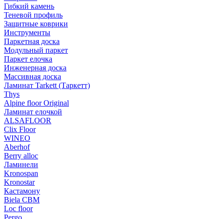
Гибкий камень
Теневой профиль
Защитные коврики
Инструменты
Паркетная доска
Модульный паркет
Паркет елочка
Инженерная доска
Массивная доска
Ламинат Tarkett (Таркетт)
Thys
Alpine floor Original
Ламинат елочкой
ALSAFLOOR
Clix Floor
WINEO
Aberhof
Berry alloc
Ламинели
Kronospan
Kronostar
Кастамону
Biela CBM
Loc floor
Pergo