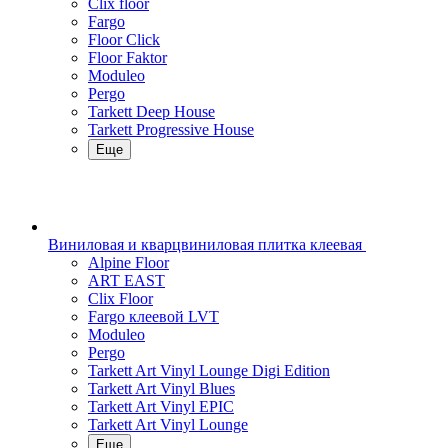
Clix floor
Fargo
Floor Click
Floor Faktor
Moduleo
Pergo
Tarkett Deep House
Tarkett Progressive House
Еще
Виниловая и кварцвиниловая плитка клеевая
Alpine Floor
ART EAST
Clix Floor
Fargo клеевой LVT
Moduleo
Pergo
Tarkett Art Vinyl Lounge Digi Edition
Tarkett Art Vinyl Blues
Tarkett Art Vinyl EPIC
Tarkett Art Vinyl Lounge
Еще