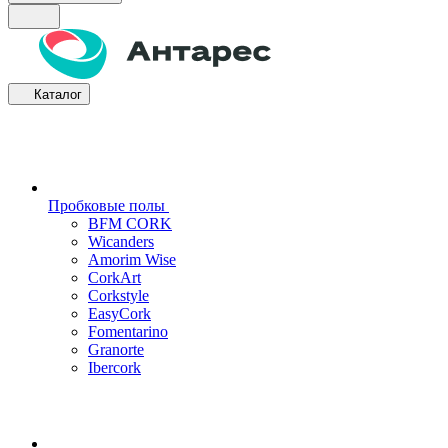
Каталог
Пробковые полы
BFM CORK
Wicanders
Amorim Wise
CorkArt
Corkstyle
EasyCork
Fomentarino
Granorte
Ibercork