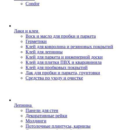
Condor
Лаки и клеи
Воск и масло для пробки и паркета
Герметики
Клей для ковролина и резиновых покрытий
Клей для лепнины
Клей для паркета и инженерной доски
Клей для плитки ПВХ и кварцвинила
Клей для пробковых покрытий
Лак для пробки и паркета, грунтовки
Средства по уходу и очистке
Лепнина
Панели для стен
Декоративные рейки
Молдинги
Потолочные плинтусы, карнизы