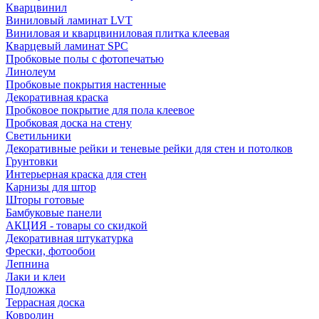
Кварцвинил
Виниловый ламинат LVT
Виниловая и кварцвиниловая плитка клеевая
Кварцевый ламинат SPC
Пробковые полы с фотопечатью
Линолеум
Пробковые покрытия настенные
Декоративная краска
Пробковое покрытие для пола клеевое
Пробковая доска на стену
Светильники
Декоративные рейки и теневые рейки для стен и потолков
Грунтовки
Интерьерная краска для стен
Карнизы для штор
Шторы готовые
Бамбуковые панели
АКЦИЯ - товары со скидкой
Декоративная штукатурка
Фрески, фотообои
Лепнина
Лаки и клеи
Подложка
Террасная доска
Ковролин