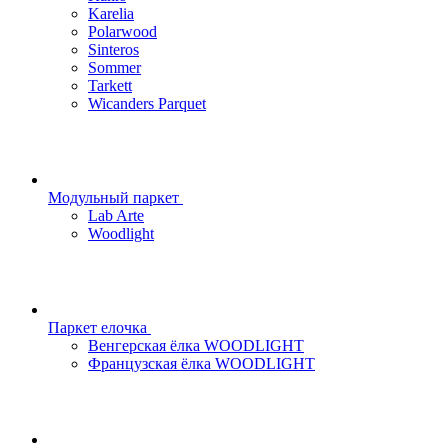
Karelia
Polarwood
Sinteros
Sommer
Tarkett
Wicanders Parquet
Модульный паркет
Lab Arte
Woodlight
Паркет елочка
Венгерская ёлка WOODLIGHT
Французская ёлка WOODLIGHT