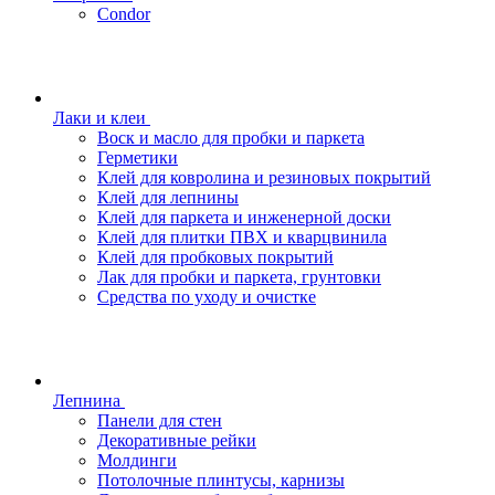
Condor
Лаки и клеи
Воск и масло для пробки и паркета
Герметики
Клей для ковролина и резиновых покрытий
Клей для лепнины
Клей для паркета и инженерной доски
Клей для плитки ПВХ и кварцвинила
Клей для пробковых покрытий
Лак для пробки и паркета, грунтовки
Средства по уходу и очистке
Лепнина
Панели для стен
Декоративные рейки
Молдинги
Потолочные плинтусы, карнизы