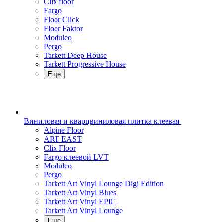
Clix floor
Fargo
Floor Click
Floor Faktor
Moduleo
Pergo
Tarkett Deep House
Tarkett Progressive House
Еще
Виниловая и кварцвиниловая плитка клеевая
Alpine Floor
ART EAST
Clix Floor
Fargo клеевой LVT
Moduleo
Pergo
Tarkett Art Vinyl Lounge Digi Edition
Tarkett Art Vinyl Blues
Tarkett Art Vinyl EPIC
Tarkett Art Vinyl Lounge
Еще