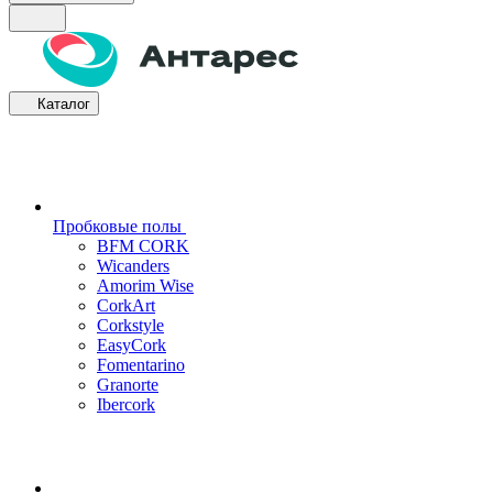
Каталог
Пробковые полы
BFM CORK
Wicanders
Amorim Wise
CorkArt
Corkstyle
EasyCork
Fomentarino
Granorte
Ibercork