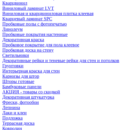
Кварцвинил
Виниловый ламинат LVT
Виниловая и кварцвиниловая плитка клеевая
Кварцевый ламинат SPC
Пробковые полы с фотопечатью
Линолеум
Пробковые покрытия настенные
Декоративная краска
Пробковое покрытие для пола клеевое
Пробковая доска на стену
Светильники
Декоративные рейки и теневые рейки для стен и потолков
Грунтовки
Интерьерная краска для стен
Карнизы для штор
Шторы готовые
Бамбуковые панели
АКЦИЯ - товары со скидкой
Декоративная штукатурка
Фрески, фотообои
Лепнина
Лаки и клеи
Подложка
Террасная доска
Ковролин