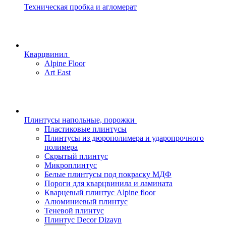
Техническая пробка и агломерат
Кварцвинил
Alpine Floor
Art East
Плинтусы напольные, порожки
Пластиковые плинтусы
Плинтусы из дюрополимера и ударопрочного
полимера
Скрытый плинтус
Микроплинтус
Белые плинтусы под покраску МДФ
Пороги для кварцвинила и ламината
Кварцевый плинтус Alpine floor
Алюминиевый плинтус
Теневой плинтус
Плинтус Decor Dizayn