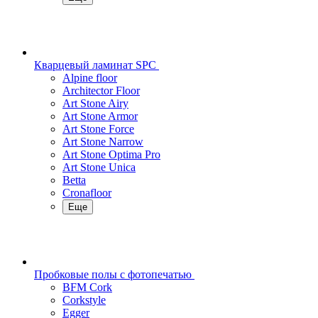
Кварцевый ламинат SPC
Alpine floor
Architector Floor
Art Stone Airy
Art Stone Armor
Art Stone Force
Art Stone Narrow
Art Stone Optima Pro
Art Stone Unica
Betta
Cronafloor
Еще
Пробковые полы с фотопечатью
BFM Cork
Corkstyle
Egger