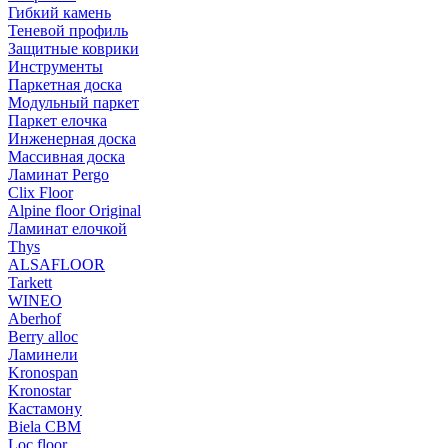
Гибкий камень
Теневой профиль
Защитные коврики
Инструменты
Паркетная доска
Модульный паркет
Паркет елочка
Инженерная доска
Массивная доска
Ламинат Pergo
Clix Floor
Alpine floor Original
Ламинат елочкой
Thys
ALSAFLOOR
Tarkett
WINEO
Aberhof
Berry alloc
Ламинели
Kronospan
Kronostar
Кастамону
Biela CBM
Loc floor