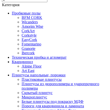
Категория
Пробковые полы
BFM CORK
Wicanders
Amorim Wise
CorkArt
Corkstyle
EasyCork
Fomentarino
Granorte
Ibercork
Техническая пробка и агломерат
Кварцвинил
Alpine Floor
Art East
Плинтусы напольные, порожки
Пластиковые плинтусы
Плинтусы из дюрополимера и ударопрочного
полимера
Скрытый плинтус
Микроплинтус
Белые плинтусы под покраску МДФ
Пороги для кварцвинила и ламината