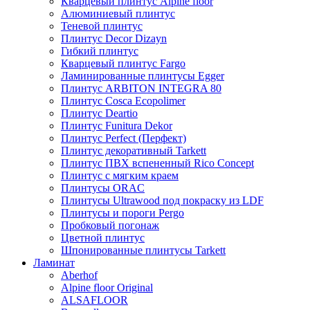
Кварцевый плинтус Alpine floor
Алюминиевый плинтус
Теневой плинтус
Плинтус Decor Dizayn
Гибкий плинтус
Кварцевый плинтус Fargo
Ламинированные плинтусы Egger
Плинтус ARBITON INTEGRA 80
Плинтус Cosca Ecopolimer
Плинтус Deartio
Плинтус Funitura Dekor
Плинтус Perfect (Перфект)
Плинтус декоративный Tarkett
Плинтус ПВХ вспененный Rico Concept
Плинтус с мягким краем
Плинтусы ORAC
Плинтусы Ultrawood под покраску из LDF
Плинтусы и пороги Pergo
Пробковый погонаж
Цветной плинтус
Шпонированные плинтусы Tarkett
Ламинат
Aberhof
Alpine floor Original
ALSAFLOOR