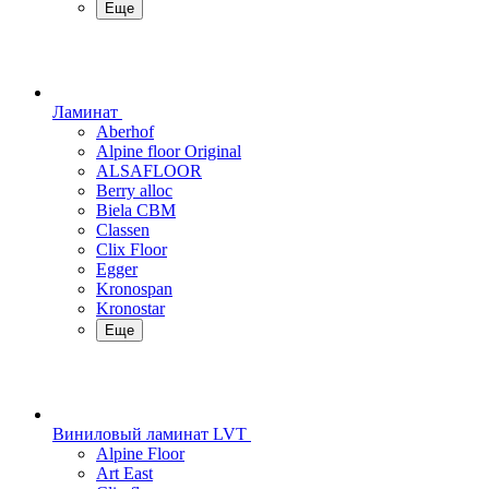
Еще
Ламинат
Aberhof
Alpine floor Original
ALSAFLOOR
Berry alloc
Biela CBM
Classen
Clix Floor
Egger
Kronospan
Kronostar
Еще
Виниловый ламинат LVT
Alpine Floor
Art East