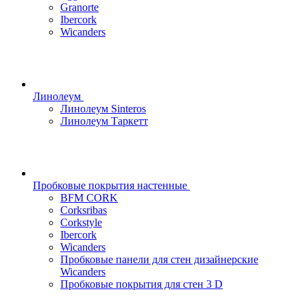
Granorte
Ibercork
Wicanders
Линолеум
Линолеум Sinteros
Линолеум Таркетт
Пробковые покрытия настенные
BFM CORK
Corksribas
Corkstyle
Ibercork
Wicanders
Пробковые панели для стен дизайнерские
Wicanders
Пробковые покрытия для стен 3 D