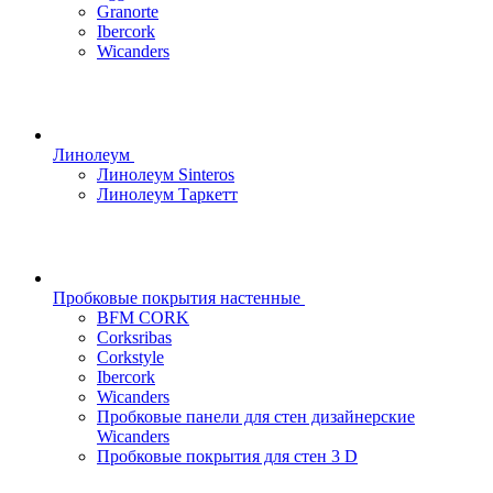
Granorte
Ibercork
Wicanders
Линолеум
Линолеум Sinteros
Линолеум Таркетт
Пробковые покрытия настенные
BFM CORK
Corksribas
Corkstyle
Ibercork
Wicanders
Пробковые панели для стен дизайнерские
Wicanders
Пробковые покрытия для стен 3 D