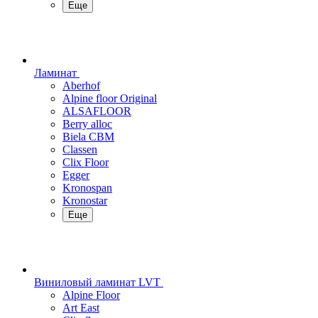
Еще
Ламинат
Aberhof
Alpine floor Original
ALSAFLOOR
Berry alloc
Biela CBM
Classen
Clix Floor
Egger
Kronospan
Kronostar
Еще
Виниловый ламинат LVT
Alpine Floor
Art East