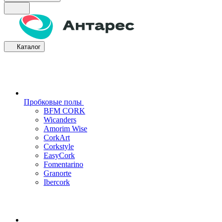
Каталог
Пробковые полы
BFM CORK
Wicanders
Amorim Wise
CorkArt
Corkstyle
EasyCork
Fomentarino
Granorte
Ibercork