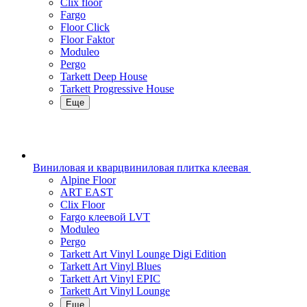
Clix floor
Fargo
Floor Click
Floor Faktor
Moduleo
Pergo
Tarkett Deep House
Tarkett Progressive House
Еще
Виниловая и кварцвиниловая плитка клеевая
Alpine Floor
ART EAST
Clix Floor
Fargo клеевой LVT
Moduleo
Pergo
Tarkett Art Vinyl Lounge Digi Edition
Tarkett Art Vinyl Blues
Tarkett Art Vinyl EPIC
Tarkett Art Vinyl Lounge
Еще