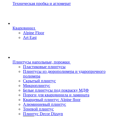
Техническая пробка и агломерат
Кварцвинил
Alpine Floor
Art East
Плинтусы напольные, порожки
Пластиковые плинтусы
Плинтусы из дюрополимера и ударопрочного
полимера
Скрытый плинтус
Микроплинтус
Белые плинтусы под покраску МДФ
Пороги для кварцвинила и ламината
Кварцевый плинтус Alpine floor
Алюминиевый плинтус
Теневой плинтус
Плинтус Decor Dizayn