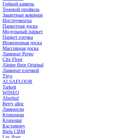
Гибкий камень
Теневой профиль
Защитные коврики
Инструменты
Паркетная доска
Модульный паркет
Паркет елочка
Инженерная доска
Массивная доска
Ламинат Pergo
Clix Floor
Alpine floor Original
Ламинат елочкой
Thys
ALSAFLOOR
Tarkett
WINEO
Aberhof
Berry alloc
Ламинели
Kronospan
Kronostar
Кастамону
Biela CBM
Loc floor