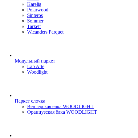
Karelia
Polarwood
Sinteros
Sommer
Tarkett
Wicanders Parquet
Модульный паркет
Lab Arte
Woodlight
Паркет елочка
Венгерская ёлка WOODLIGHT
Французская ёлка WOODLIGHT