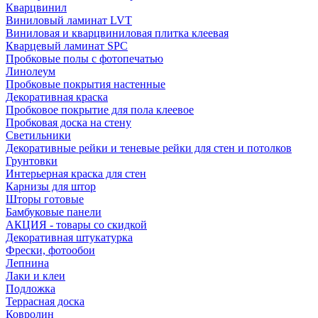
Кварцвинил
Виниловый ламинат LVT
Виниловая и кварцвиниловая плитка клеевая
Кварцевый ламинат SPC
Пробковые полы с фотопечатью
Линолеум
Пробковые покрытия настенные
Декоративная краска
Пробковое покрытие для пола клеевое
Пробковая доска на стену
Светильники
Декоративные рейки и теневые рейки для стен и потолков
Грунтовки
Интерьерная краска для стен
Карнизы для штор
Шторы готовые
Бамбуковые панели
АКЦИЯ - товары со скидкой
Декоративная штукатурка
Фрески, фотообои
Лепнина
Лаки и клеи
Подложка
Террасная доска
Ковролин