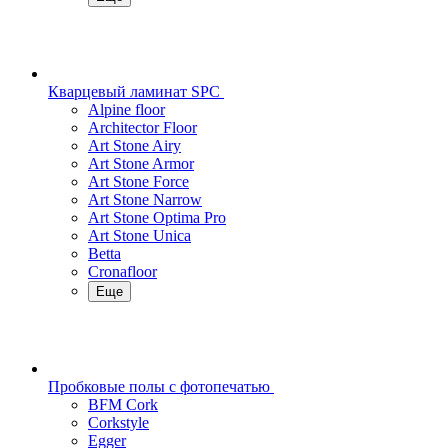
Кварцевый ламинат SPC
Alpine floor
Architector Floor
Art Stone Airy
Art Stone Armor
Art Stone Force
Art Stone Narrow
Art Stone Optima Pro
Art Stone Unica
Betta
Cronafloor
Еще
Пробковые полы с фотопечатью
BFM Cork
Corkstyle
Egger