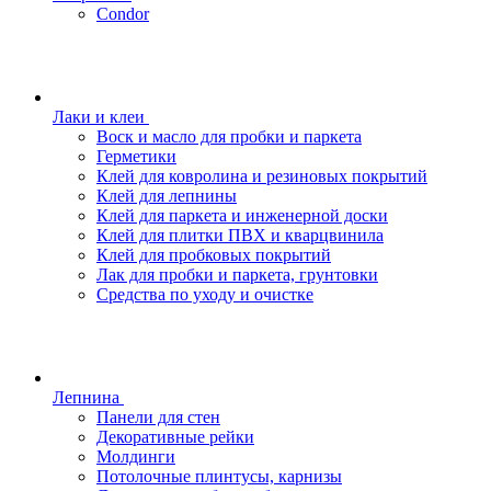
Condor
Лаки и клеи
Воск и масло для пробки и паркета
Герметики
Клей для ковролина и резиновых покрытий
Клей для лепнины
Клей для паркета и инженерной доски
Клей для плитки ПВХ и кварцвинила
Клей для пробковых покрытий
Лак для пробки и паркета, грунтовки
Средства по уходу и очистке
Лепнина
Панели для стен
Декоративные рейки
Молдинги
Потолочные плинтусы, карнизы