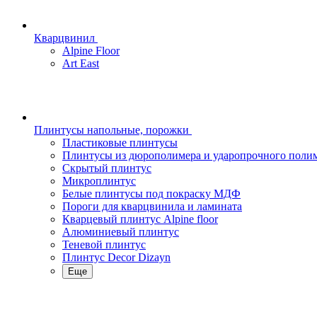
Кварцвинил
Alpine Floor
Art East
Плинтусы напольные, порожки
Пластиковые плинтусы
Плинтусы из дюрополимера и ударопрочного поли
Скрытый плинтус
Микроплинтус
Белые плинтусы под покраску МДФ
Пороги для кварцвинила и ламината
Кварцевый плинтус Alpine floor
Алюминиевый плинтус
Теневой плинтус
Плинтус Decor Dizayn
Еще