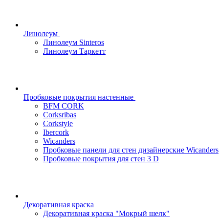
Линолеум
Линолеум Sinteros
Линолеум Таркетт
Пробковые покрытия настенные
BFM CORK
Corksribas
Corkstyle
Ibercork
Wicanders
Пробковые панели для стен дизайнерские Wicanders
Пробковые покрытия для стен 3 D
Декоративная краска
Декоративная краска "Мокрый шелк"