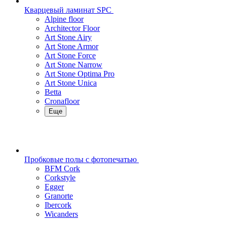
Кварцевый ламинат SPC
Alpine floor
Architector Floor
Art Stone Airy
Art Stone Armor
Art Stone Force
Art Stone Narrow
Art Stone Optima Pro
Art Stone Unica
Betta
Cronafloor
Еще
Пробковые полы с фотопечатью
BFM Cork
Corkstyle
Egger
Granorte
Ibercork
Wicanders