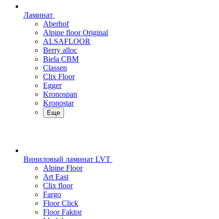
Ламинат
Aberhof
Alpine floor Original
ALSAFLOOR
Berry alloc
Biela CBM
Classen
Clix Floor
Egger
Kronospan
Kronostar
Еще
Виниловый ламинат LVT
Alpine Floor
Art East
Clix floor
Fargo
Floor Click
Floor Faktor