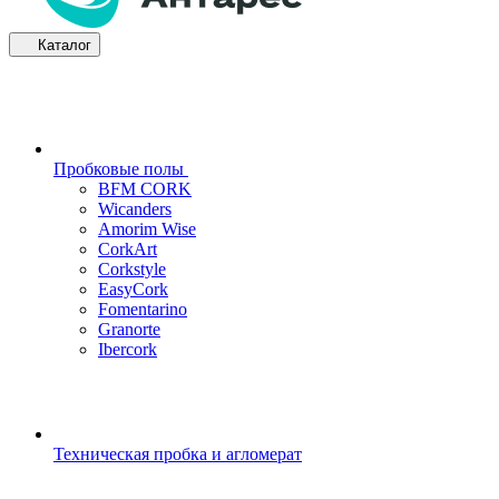
Каталог
Пробковые полы
BFM CORK
Wicanders
Amorim Wise
CorkArt
Corkstyle
EasyCork
Fomentarino
Granorte
Ibercork
Техническая пробка и агломерат