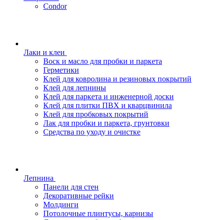
Condor
Лаки и клеи
Воск и масло для пробки и паркета
Герметики
Клей для ковролина и резиновых покрытий
Клей для лепнины
Клей для паркета и инженерной доски
Клей для плитки ПВХ и кварцвинила
Клей для пробковых покрытий
Лак для пробки и паркета, грунтовки
Средства по уходу и очистке
Лепнина
Панели для стен
Декоративные рейки
Молдинги
Потолочные плинтусы, карнизы