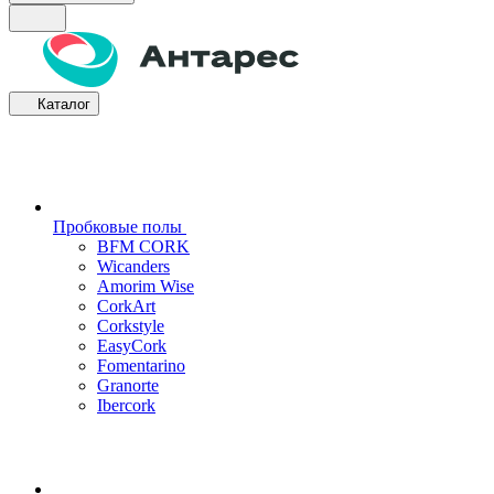
Каталог
Пробковые полы
BFM CORK
Wicanders
Amorim Wise
CorkArt
Corkstyle
EasyCork
Fomentarino
Granorte
Ibercork