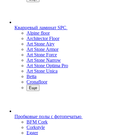
Кварцевый ламинат SPC
Alpine floor
Architector Floor
Art Stone Airy
Art Stone Armor
Art Stone Force
Art Stone Narrow
Art Stone Optima Pro
Art Stone Unica
Betta
Cronafloor
Еще
Пробковые полы с фотопечатью
BFM Cork
Corkstyle
Egger