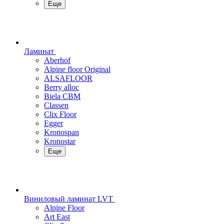
Еще
Ламинат
Aberhof
Alpine floor Original
ALSAFLOOR
Berry alloc
Biela CBM
Classen
Clix Floor
Egger
Kronospan
Kronostar
Еще
Виниловый ламинат LVT
Alpine Floor
Art East