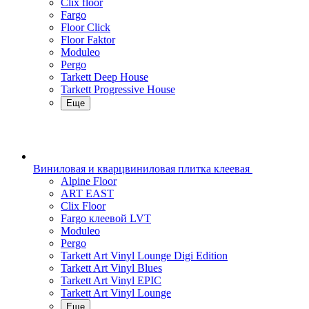
Clix floor
Fargo
Floor Click
Floor Faktor
Moduleo
Pergo
Tarkett Deep House
Tarkett Progressive House
Еще
Виниловая и кварцвиниловая плитка клеевая
Alpine Floor
ART EAST
Clix Floor
Fargo клеевой LVT
Moduleo
Pergo
Tarkett Art Vinyl Lounge Digi Edition
Tarkett Art Vinyl Blues
Tarkett Art Vinyl EPIC
Tarkett Art Vinyl Lounge
Еще