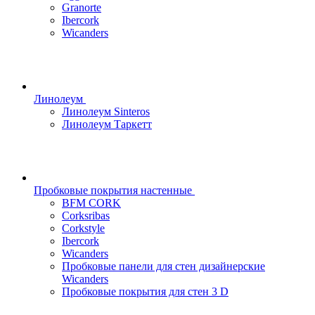
Granorte
Ibercork
Wicanders
Линолеум
Линолеум Sinteros
Линолеум Таркетт
Пробковые покрытия настенные
BFM CORK
Corksribas
Corkstyle
Ibercork
Wicanders
Пробковые панели для стен дизайнерские
Wicanders
Пробковые покрытия для стен 3 D