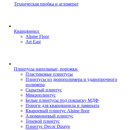
Техническая пробка и агломерат
Кварцвинил
Alpine Floor
Art East
Плинтусы напольные, порожки
Пластиковые плинтусы
Плинтусы из дюрополимера и ударопрочного
полимера
Скрытый плинтус
Микроплинтус
Белые плинтусы под покраску МДФ
Пороги для кварцвинила и ламината
Кварцевый плинтус Alpine floor
Алюминиевый плинтус
Теневой плинтус
Плинтус Decor Dizayn