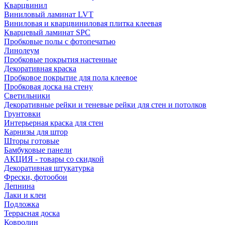
Кварцвинил
Виниловый ламинат LVT
Виниловая и кварцвиниловая плитка клеевая
Кварцевый ламинат SPC
Пробковые полы с фотопечатью
Линолеум
Пробковые покрытия настенные
Декоративная краска
Пробковое покрытие для пола клеевое
Пробковая доска на стену
Светильники
Декоративные рейки и теневые рейки для стен и потолков
Грунтовки
Интерьерная краска для стен
Карнизы для штор
Шторы готовые
Бамбуковые панели
АКЦИЯ - товары со скидкой
Декоративная штукатурка
Фрески, фотообои
Лепнина
Лаки и клеи
Подложка
Террасная доска
Ковролин