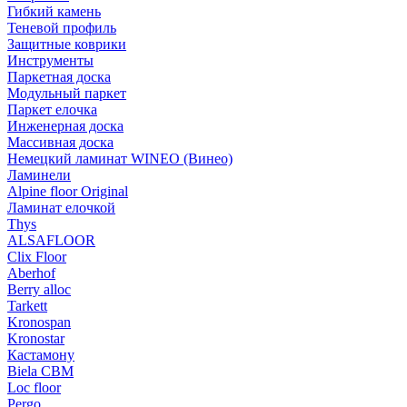
Гибкий камень
Теневой профиль
Защитные коврики
Инструменты
Паркетная доска
Модульный паркет
Паркет елочка
Инженерная доска
Массивная доска
Немецкий ламинат WINEO (Винео)
Ламинели
Alpine floor Original
Ламинат елочкой
Thys
ALSAFLOOR
Clix Floor
Aberhof
Berry alloc
Tarkett
Kronospan
Kronostar
Кастамону
Biela CBM
Loc floor
Pergo