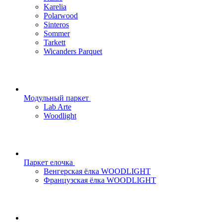
Karelia
Polarwood
Sinteros
Sommer
Tarkett
Wicanders Parquet
Модульный паркет
Lab Arte
Woodlight
Паркет елочка
Венгерская ёлка WOODLIGHT
Французская ёлка WOODLIGHT