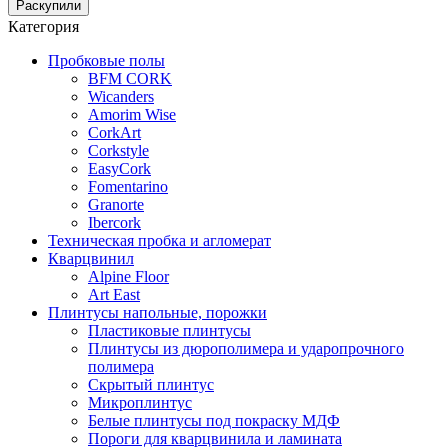
Раскупили
Категория
Пробковые полы
BFM CORK
Wicanders
Amorim Wise
CorkArt
Corkstyle
EasyCork
Fomentarino
Granorte
Ibercork
Техническая пробка и агломерат
Кварцвинил
Alpine Floor
Art East
Плинтусы напольные, порожки
Пластиковые плинтусы
Плинтусы из дюрополимера и ударопрочного
полимера
Скрытый плинтус
Микроплинтус
Белые плинтусы под покраску МДФ
Пороги для кварцвинила и ламината