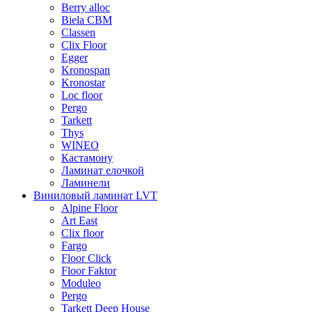
Berry alloc
Biela CBM
Classen
Clix Floor
Egger
Kronospan
Kronostar
Loc floor
Pergo
Tarkett
Thys
WINEO
Кастамону
Ламинат елочкой
Ламинели
Виниловый ламинат LVT
Alpine Floor
Art East
Clix floor
Fargo
Floor Click
Floor Faktor
Moduleo
Pergo
Tarkett Deep House