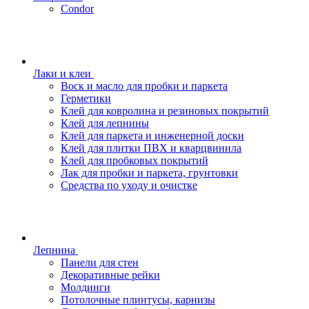
Condor
Лаки и клеи
Воск и масло для пробки и паркета
Герметики
Клей для ковролина и резиновых покрытий
Клей для лепнины
Клей для паркета и инженерной доски
Клей для плитки ПВХ и кварцвинила
Клей для пробковых покрытий
Лак для пробки и паркета, грунтовки
Средства по уходу и очистке
Лепнина
Панели для стен
Декоративные рейки
Молдинги
Потолочные плинтусы, карнизы