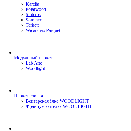
Karelia
Polarwood
Sinteros
Sommer
Tarkett
Wicanders Parquet
Модульный паркет
Lab Arte
Woodlight
Паркет елочка
Венгерская ёлка WOODLIGHT
Французская ёлка WOODLIGHT