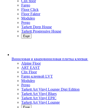
Clix floor
Fargo
Floor Click
Floor Faktor
Moduleo
Pergo
Tarkett Deep House
Tarkett Progressive House
Еще
Виниловая и кварцвиниловая плитка клеевая
Alpine Floor
ART EAST
Clix Floor
Fargo клеевой LVT
Moduleo
Pergo
Tarkett Art Vinyl Lounge Digi Edition
Tarkett Art Vinyl Blues
Tarkett Art Vinyl EPIC
Tarkett Art Vinyl Lounge
Еще