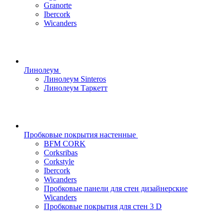
Granorte
Ibercork
Wicanders
Линолеум
Линолеум Sinteros
Линолеум Таркетт
Пробковые покрытия настенные
BFM CORK
Corksribas
Corkstyle
Ibercork
Wicanders
Пробковые панели для стен дизайнерские
Wicanders
Пробковые покрытия для стен 3 D