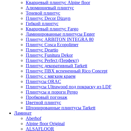
Кварцевый плинтус Alpine floor
Алюминиевый плинтус
Теневой плинтус
Плинтус Decor Dizayn
Гибкий плинтус
Кварцевый плинтус Fargo
Ламинированные плинтусы Egger
Плинтус ARBITON INTEGRA 80
Плинтус Cosca Ecopolimer
Плинтус Deartio
Плинтус Funitura Dekor
Плинтус Perfect (Перфект)
Плинтус декоративный Tarkett
Плинтус ПВХ вспененный Rico Concept
Плинтус с мягким краем
Плинтусы ORAC
Плинтусы Ultrawood под покраску из LDF
Плинтусы и пороги Pergo
Пробковый погонаж
Цветной плинтус
Шпонированные плинтусы Tarkett
Ламинат
Aberhof
Alpine floor Original
ALSAFLOOR