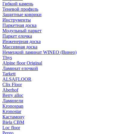
Гибкий камень
Теневой профиль
Защитные коврики
Инструменты
Паркетная доска
Модульный паркет
Паркет елочка
Инженерная доска
Массивная доска
Немецкий ламинат WINEO (Винео)
Thys
Alpine floor Original
Ламинат елочкой
Tarkett
ALSAFLOOR
Clix Floor
Aberhof
Berry alloc
Ламинели
Kronospan
Kronostar
Кастамону
Biela CBM
Loc floor
Pergo