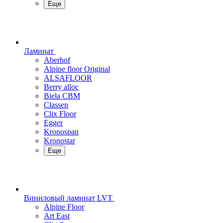
Еще
Ламинат
Aberhof
Alpine floor Original
ALSAFLOOR
Berry alloc
Biela CBM
Classen
Clix Floor
Egger
Kronospan
Kronostar
Еще
Виниловый ламинат LVT
Alpine Floor
Art East