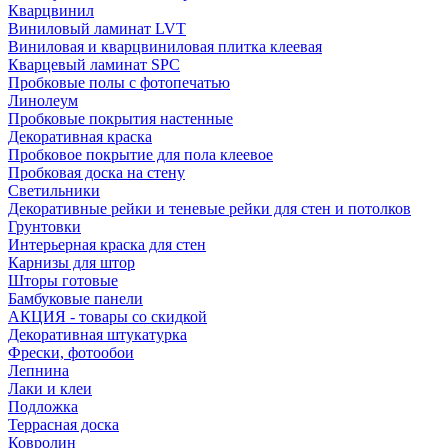
Кварцвинил
Виниловый ламинат LVT
Виниловая и кварцвиниловая плитка клеевая
Кварцевый ламинат SPC
Пробковые полы с фотопечатью
Линолеум
Пробковые покрытия настенные
Декоративная краска
Пробковое покрытие для пола клеевое
Пробковая доска на стену
Светильники
Декоративные рейки и теневые рейки для стен и потолков
Грунтовки
Интерьерная краска для стен
Карнизы для штор
Шторы готовые
Бамбуковые панели
АКЦИЯ - товары со скидкой
Декоративная штукатурка
Фрески, фотообои
Лепнина
Лаки и клеи
Подложка
Террасная доска
Ковролин