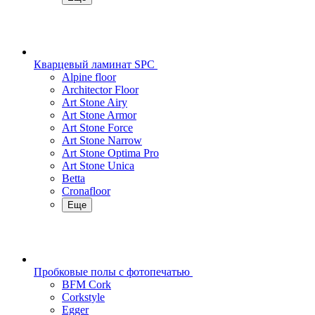
Кварцевый ламинат SPC
Alpine floor
Architector Floor
Art Stone Airy
Art Stone Armor
Art Stone Force
Art Stone Narrow
Art Stone Optima Pro
Art Stone Unica
Betta
Cronafloor
Еще
Пробковые полы с фотопечатью
BFM Cork
Corkstyle
Egger