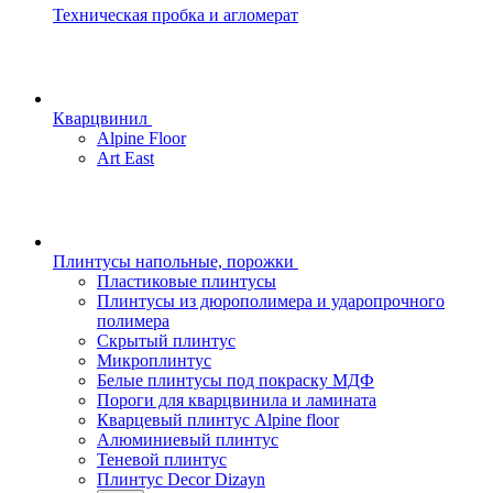
Техническая пробка и агломерат
Кварцвинил
Alpine Floor
Art East
Плинтусы напольные, порожки
Пластиковые плинтусы
Плинтусы из дюрополимера и ударопрочного
полимера
Скрытый плинтус
Микроплинтус
Белые плинтусы под покраску МДФ
Пороги для кварцвинила и ламината
Кварцевый плинтус Alpine floor
Алюминиевый плинтус
Теневой плинтус
Плинтус Decor Dizayn