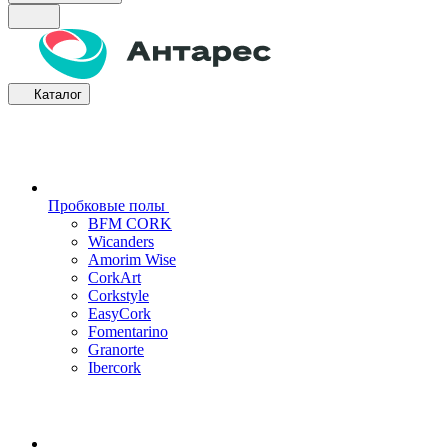
Каталог
Пробковые полы
BFM CORK
Wicanders
Amorim Wise
CorkArt
Corkstyle
EasyCork
Fomentarino
Granorte
Ibercork