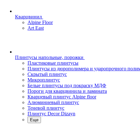
Кварцвинил
Alpine Floor
Art East
Плинтусы напольные, порожки
Пластиковые плинтусы
Плинтусы из дюрополимера и ударопрочного поли
Скрытый плинтус
Микроплинтус
Белые плинтусы под покраску МДФ
Пороги для кварцвинила и ламината
Кварцевый плинтус Alpine floor
Алюминиевый плинтус
Теневой плинтус
Плинтус Decor Dizayn
Еще