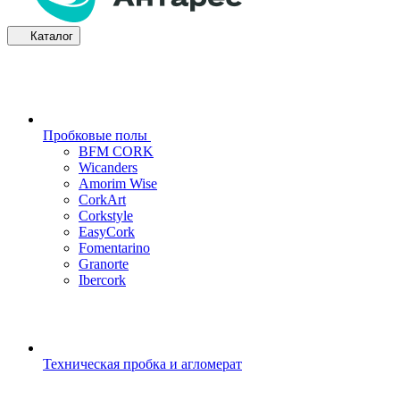
Каталог
Пробковые полы
BFM CORK
Wicanders
Amorim Wise
CorkArt
Corkstyle
EasyCork
Fomentarino
Granorte
Ibercork
Техническая пробка и агломерат