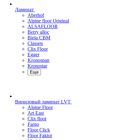
Ламинат
Aberhof
Alpine floor Original
ALSAFLOOR
Berry alloc
Biela CBM
Classen
Clix Floor
Egger
Kronospan
Kronostar
Еще
Виниловый ламинат LVT
Alpine Floor
Art East
Clix floor
Fargo
Floor Click
Floor Faktor