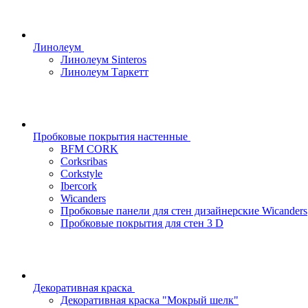
Линолеум
Линолеум Sinteros
Линолеум Таркетт
Пробковые покрытия настенные
BFM CORK
Corksribas
Corkstyle
Ibercork
Wicanders
Пробковые панели для стен дизайнерские Wicanders
Пробковые покрытия для стен 3 D
Декоративная краска
Декоративная краска "Мокрый шелк"