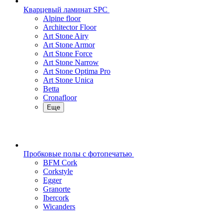
Кварцевый ламинат SPC
Alpine floor
Architector Floor
Art Stone Airy
Art Stone Armor
Art Stone Force
Art Stone Narrow
Art Stone Optima Pro
Art Stone Unica
Betta
Cronafloor
Еще
Пробковые полы с фотопечатью
BFM Cork
Corkstyle
Egger
Granorte
Ibercork
Wicanders