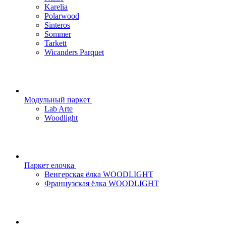
Karelia
Polarwood
Sinteros
Sommer
Tarkett
Wicanders Parquet
Модульный паркет
Lab Arte
Woodlight
Паркет елочка
Венгерская ёлка WOODLIGHT
Французская ёлка WOODLIGHT