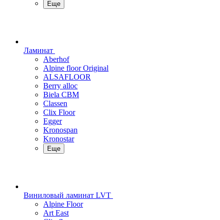
Еще
Ламинат
Aberhof
Alpine floor Original
ALSAFLOOR
Berry alloc
Biela CBM
Classen
Clix Floor
Egger
Kronospan
Kronostar
Еще
Виниловый ламинат LVT
Alpine Floor
Art East