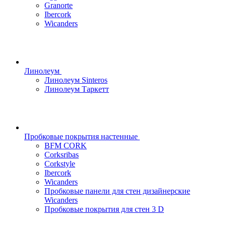
Granorte
Ibercork
Wicanders
Линолеум
Линолеум Sinteros
Линолеум Таркетт
Пробковые покрытия настенные
BFM CORK
Corksribas
Corkstyle
Ibercork
Wicanders
Пробковые панели для стен дизайнерские
Wicanders
Пробковые покрытия для стен 3 D