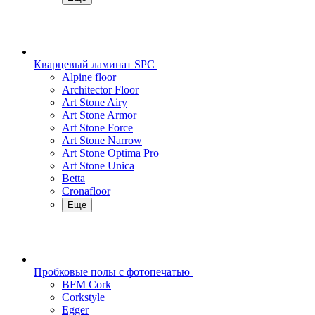
Кварцевый ламинат SPC
Alpine floor
Architector Floor
Art Stone Airy
Art Stone Armor
Art Stone Force
Art Stone Narrow
Art Stone Optima Pro
Art Stone Unica
Betta
Cronafloor
Еще
Пробковые полы с фотопечатью
BFM Cork
Corkstyle
Egger