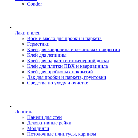
Condor
Лаки и клеи
Воск и масло для пробки и паркета
Герметики
Клей для ковролина и резиновых покрытий
Клей для лепнины
Клей для паркета и инженерной доски
Клей для плитки ПВХ и кварцвинила
Клей для пробковых покрытий
Лак для пробки и паркета, грунтовки
Средства по уходу и очистке
Лепнина
Панели для стен
Декоративные рейки
Молдинги
Потолочные плинтусы, карнизы