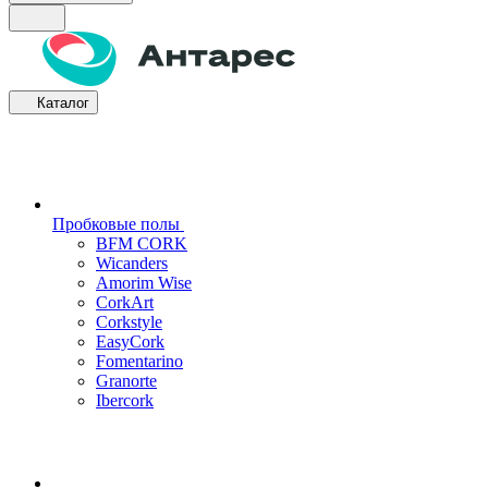
Каталог
Пробковые полы
BFM CORK
Wicanders
Amorim Wise
CorkArt
Corkstyle
EasyCork
Fomentarino
Granorte
Ibercork