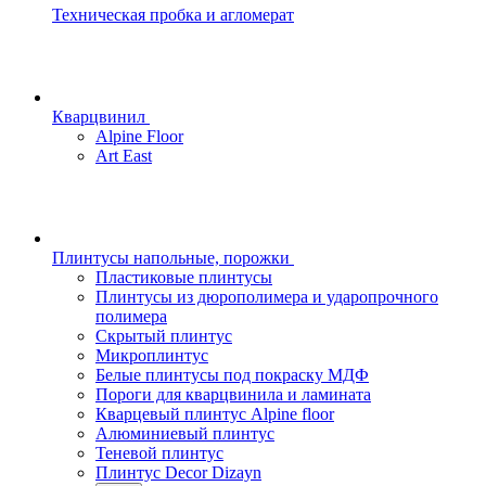
Техническая пробка и агломерат
Кварцвинил
Alpine Floor
Art East
Плинтусы напольные, порожки
Пластиковые плинтусы
Плинтусы из дюрополимера и ударопрочного
полимера
Скрытый плинтус
Микроплинтус
Белые плинтусы под покраску МДФ
Пороги для кварцвинила и ламината
Кварцевый плинтус Alpine floor
Алюминиевый плинтус
Теневой плинтус
Плинтус Decor Dizayn