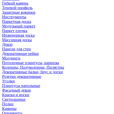
Гибкий камень
Теневой профиль
Защитные коврики
Инструменты
Паркетная доска
Модульный паркет
Паркет елочка
Инженерная доска
Массивная доска
Декор
Панели для стен
Декоративные рейки
Молдинги
Потолочные плинтусы, карнизы
Колонны, Полуколонны, Пилястры
Декоративные балки, брус и доски
Розетки декоративные
Уголки
Плинтусы напольные
Фасадный декор
Краски и воски
Светильники
Полки
Камины
Орнаменты