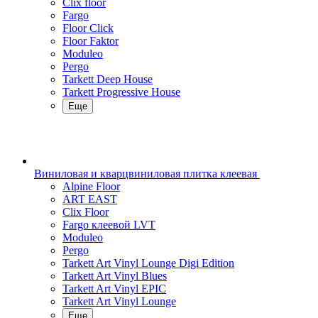
Clix floor
Fargo
Floor Click
Floor Faktor
Moduleo
Pergo
Tarkett Deep House
Tarkett Progressive House
Еще
Виниловая и кварцвиниловая плитка клеевая
Alpine Floor
ART EAST
Clix Floor
Fargo клеевой LVT
Moduleo
Pergo
Tarkett Art Vinyl Lounge Digi Edition
Tarkett Art Vinyl Blues
Tarkett Art Vinyl EPIC
Tarkett Art Vinyl Lounge
Еще