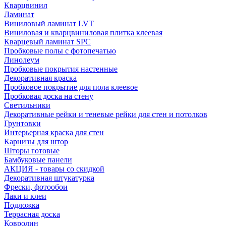
Кварцвинил
Ламинат
Виниловый ламинат LVT
Виниловая и кварцвиниловая плитка клеевая
Кварцевый ламинат SPC
Пробковые полы с фотопечатью
Линолеум
Пробковые покрытия настенные
Декоративная краска
Пробковое покрытие для пола клеевое
Пробковая доска на стену
Светильники
Декоративные рейки и теневые рейки для стен и потолков
Грунтовки
Интерьерная краска для стен
Карнизы для штор
Шторы готовые
Бамбуковые панели
АКЦИЯ - товары со скидкой
Декоративная штукатурка
Фрески, фотообои
Лаки и клеи
Подложка
Террасная доска
Ковролин